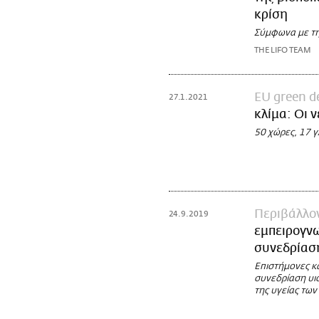
κρίση
Σύμφωνα με τη
THE LIFO TEAM
EU green d
27.1.2021
κλίμα: Οι 
50 χώρες, 17 γ
Περιβάλλο
24.9.2019
εμπειρογνω
συνεδρίασ
Επιστήμονες κ
συνεδρίαση υι
της υγείας τω