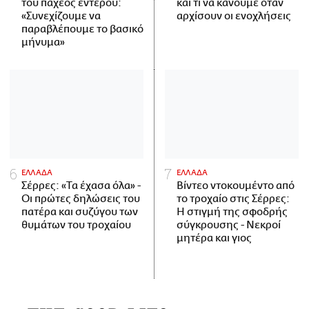
του παχέος εντέρου:
και τι να κάνουμε όταν
«Συνεχίζουμε να
αρχίσουν οι ενοχλήσεις
παραβλέπουμε το βασικό
μήνυμα»
ΕΛΛΑΔΑ
ΕΛΛΑΔΑ
Σέρρες: «Τα έχασα όλα» -
Βίντεο ντοκουμέντο από
Οι πρώτες δηλώσεις του
το τροχαίο στις Σέρρες:
πατέρα και συζύγου των
Η στιγμή της σφοδρής
θυμάτων του τροχαίου
σύγκρουσης - Νεκροί
μητέρα και γιος