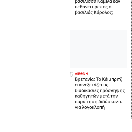
βασίλισσα Καμίλα εάν
πεθάνει πρώτος ο
βασιλιάς Κάρολος;
ΔΙΕΘΝΗ
Βρετανία: Το Κέιμπριτζ
επανεξετάζει τις
διαδικασίες πρόσληψης
καθηγητών μετά την
παραίτηση διδάσκοντα
για λογοκλοπή