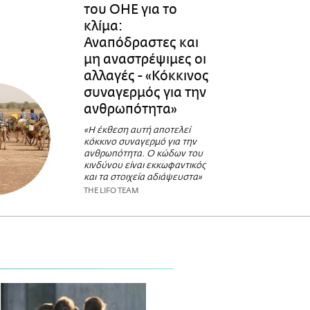
του ΟΗΕ για το
κλίμα:
Αναπόδραστες και
μη αναστρέψιμες οι
αλλαγές - «Κόκκινος
συναγερμός για την
ανθρωπότητα»
«Η έκθεση αυτή αποτελεί
κόκκινο συναγερμό για την
ανθρωπότητα. Ο κώδων του
κινδύνου είναι εκκωφαντικός
και τα στοιχεία αδιάψευστα»
THE LIFO TEAM