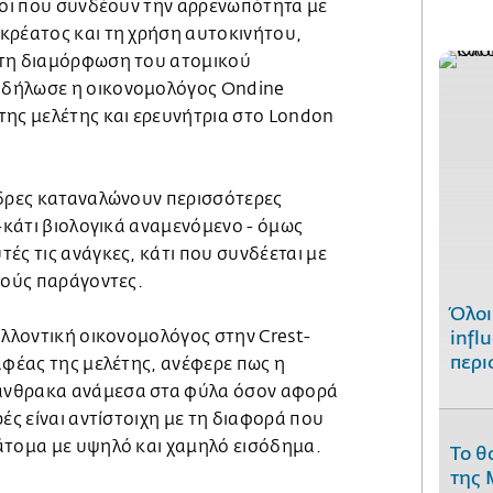
ίνοι που συνδέουν την αρρενωπότητα με
κρέατος και τη χρήση αυτοκινήτου,
στη διαμόρφωση του ατομικού
δήλωσε η οικονομολόγος Ondine
της μελέτης και ερευνήτρια στο London
νδρες καταναλώνουν περισσότερες
 -κάτι βιολογικά αναμενόμενο - όμως
ές τις ανάγκες, κάτι που συνδέεται με
κούς παράγοντες.
Όλοι
αλλοντική οικονομολόγος στην Crest-
infl
περι
αφέας της μελέτης, ανέφερε πως η
άνθρακα ανάμεσα στα φύλα όσον αφορά
ρές είναι αντίστοιχη με τη διαφορά που
άτομα με υψηλό και χαμηλό εισόδημα.
Το θ
της 