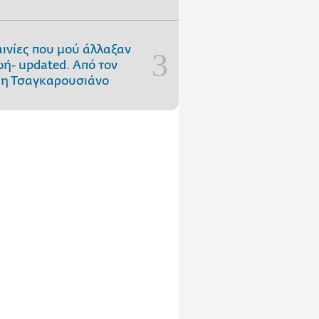
αινίες που μού άλλαξαν
ωή- updated. Aπό τον
η Τσαγκαρουσιάνο