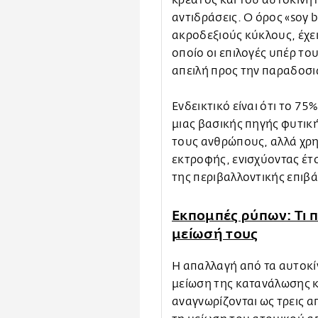
αντιδράσεις. Ο όρος «soy 
ακροδεξιούς κύκλους, έχε
οποίο οι επιλογές υπέρ το
απειλή προς την παραδοσ
Ενδεικτικό είναι ότι το 7
μιας βασικής πηγής φυτικ
τους ανθρώπους, αλλά χρη
εκτροφής, ενισχύοντας έτσ
της περιβαλλοντικής επιβ
Εκπομπές ρύπων: Τι πρ
μείωσή τους
Η απαλλαγή από τα αυτοκί
μείωση της κατανάλωσης 
αναγνωρίζονται ως τρεις απ