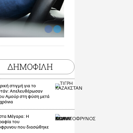
ΔΗΜΟΦΙΛΗ
ρική στιγμή για το
τάν: Απελευθέρωσαν
του Αμούρ στη φύση μετά
 χρόνια
στα Μέγαρα: Η
ραφία του
όφρυνου που διασώθηκε