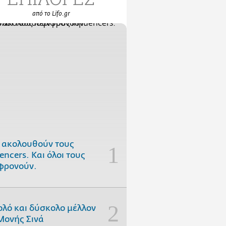
από το Lifo.gr
 ακολουθούν τους
uencers. Και όλοι τους
φρονούν.
ολό και δύσκολο μέλλον
Μονής Σινά