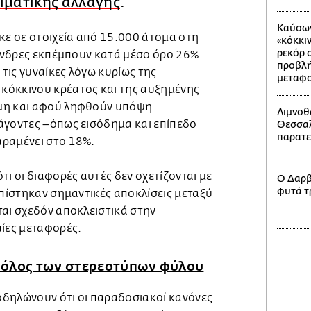
ιματικής αλλαγής
.
Καύσων
κε σε στοιχεία από 15.000 άτομα στη
«κόκκιν
ρεκόρ 
 άνδρες εκπέμπουν κατά μέσο όρο 26%
προβλή
τις γυναίκες λόγω κυρίως της
μεταφο
κόκκινου κρέατος και της αυξημένης
μη και αφού ληφθούν υπόψη
Λιμνοθ
άγοντες –όπως εισόδημα και επίπεδο
Θεσσαλ
παρατε
ραμένει στο 18%.
τι οι διαφορές αυτές δεν σχετίζονται με
Ο Δαρβί
φυτά τ
οπίστηκαν σημαντικές αποκλίσεις μεταξύ
ται σχεδόν αποκλειστικά στην
αίες μεταφορές.
ρόλος των στερεοτύπων φύλου
δηλώνουν ότι οι παραδοσιακοί κανόνες