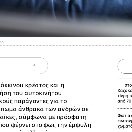
.com
0
όκκινου κρέατος και η
Ιστο
Καζακσ
ήση του αυτοκινήτου
τίγρη 
κούς παράγοντες για το
από 70
ύπωμα άνθρακα των ανδρών σε
Φωτιά 
υναίκες, σύμφωνα με πρόσφατη
φωτογ
που φέρνει στο φως την έμφυλη
χωματ