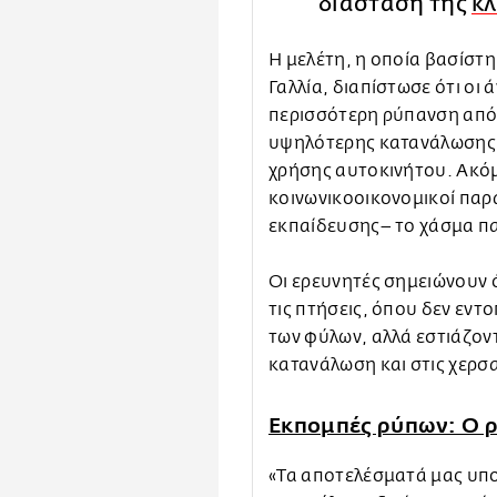
διάσταση της
κλ
Η μελέτη, η οποία βασίστη
Γαλλία, διαπίστωσε ότι οι
περισσότερη ρύπανση από 
υψηλότερης κατανάλωσης 
χρήσης αυτοκινήτου. Ακό
κοινωνικοοικονομικοί παρ
εκπαίδευσης– το χάσμα πα
Οι ερευνητές σημειώνουν ό
τις πτήσεις, όπου δεν εντ
των φύλων, αλλά εστιάζον
κατανάλωση και στις χερσ
Εκπομπές ρύπων: Ο 
«Τα αποτελέσματά μας υπο