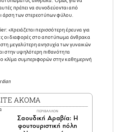
αποτυπώματος άνθρακα. Όμως για να
ς αυτές πρέπει να συνοδεύονται από
αι άρση των στερεοτύπων φύλου.
ier: «Χρειάζεται περισσότερη έρευνα για
ές οι διαφορές στο αποτύπωμα άνθρακα
ι στη μεγαλύτερη ανησυχία των γυναικών
και στην υψηλότερη πιθανότητα
το κλίμα συμπεριφορών στην καθημερινή
rdian
ΕΙΤΕ ΑΚΟΜΑ
ΠΕΡΙΒΑΛΛΟΝ
Σαουδική Αραβία: Η
φουτουριστική πόλη