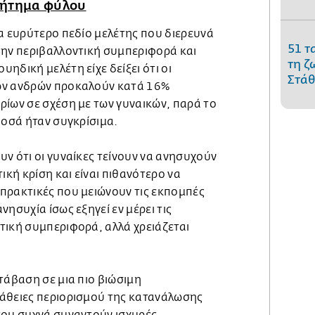
 ζήτημα φύλου
α ευρύτερο πεδίο μελέτης που διερευνά
51 τ
την περιβαλλοντική συμπεριφορά και
τη ζ
ηδική μελέτη είχε δείξει ότι οι
Στάθ
ων ανδρών προκαλούν κατά 16%
ρίων σε σχέση με των γυναικών, παρά το
ποσά ήταν συγκρίσιμα.
ν ότι οι γυναίκες τείνουν να ανησυχούν
ική κρίση και είναι πιθανότερο να
πρακτικές που μειώνουν τις εκπομπές
ησυχία ίσως εξηγεί εν μέρει τις
τική συμπεριφορά, αλλά χρειάζεται
τάβαση σε μια πιο βιώσιμη
άθειες περιορισμού της κατανάλωσης
του συχνά συναντούν ισχυρές