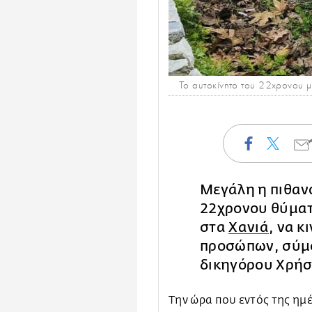
Το αυτοκίνητο του 22χρονου μ
Μεγάλη η πιθανό
22χρονου θύματ
στα
Χανιά
, να κ
προσώπων, σύμφ
δικηγόρου Χρή
Την ώρα που εντός της ημ