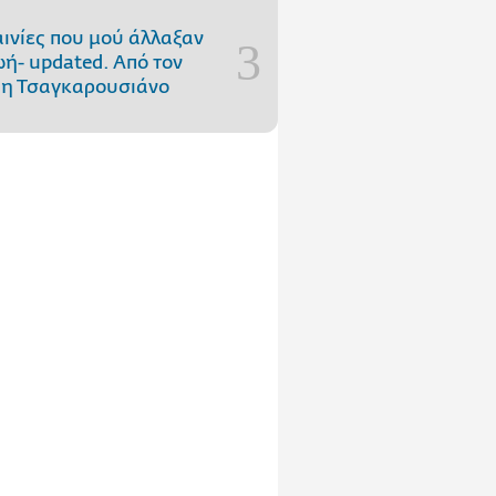
αινίες που μού άλλαξαν
ωή- updated. Aπό τον
η Τσαγκαρουσιάνο