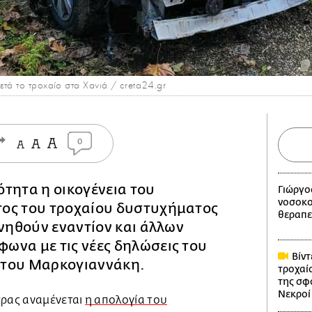
ετά το τροχαίο στα Χανιά / creta24.gr
0
τητα η οικογένεια του
Γιώργο
νοσοκο
ος του τροχαίου δυστυχήματος
θεραπε
ινηθούν εναντίον και άλλων
ωνα με τις νέες δηλώσεις του
Βίντ
στου Μαρκογιαννάκη.
τροχαίο
της σφ
Νεκροί 
έρας αναμένεται
η απολογία του