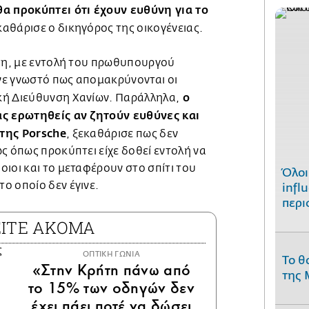
θα προκύπτει ότι έχουν ευθύνη για το
εκαθάρισε ο δικηγόρος της οικογένειας.
ίτη, με εντολή του πρωθυπουργού
ε γνωστό πως απομακρύνονται οι
ο
κή Διεύθυνση Χανίων. Παράλληλα,
ας ερωτηθείς αν ζητούν ευθύνες και
της Porsche
, ξεκαθάρισε πως δεν
ς όπως προκύπτει είχε δοθεί εντολή να
ιοι και το μεταφέρουν στο σπίτι του
Όλοι
ο οποίο δεν έγινε.
infl
περι
ΕΙΤΕ ΑΚΟΜΑ
ΟΠΤΙΚΗ ΓΩΝΙΑ
Το θ
«Στην Κρήτη πάνω από
της 
το 15% των οδηγών δεν
έχει πάει ποτέ να δώσει