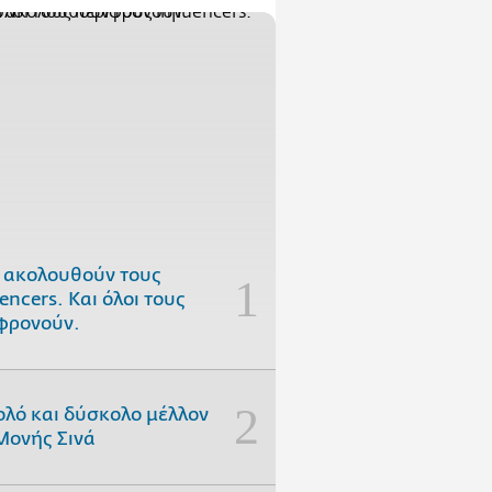
 ακολουθούν τους
uencers. Και όλοι τους
φρονούν.
ολό και δύσκολο μέλλον
Μονής Σινά