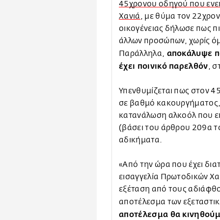
45χρονου οδηγού που ενε
Χανιά
, με θύμα τον 22χρο
οικογένειας δήλωσε πως πι
άλλων προσώπων, χωρίς ό
αποκάλυψε πω
Παράλληλα,
έχει ποινικό παρελθόν
, σ
Υπενθυμίζεται πως στον 45
σε βαθμό κακουργήματος, 
κατανάλωση αλκοόλ που ε
(βάσει του άρθρου 209α το
αδικήματα.
«Από την ώρα που έχει δια
εισαγγελία Πρωτοδικών Χαν
εξέταση από τους αδιάφθο
αποτέλεσμα των εξεταστικ
αποτέλεσμα θα κινηθούμε