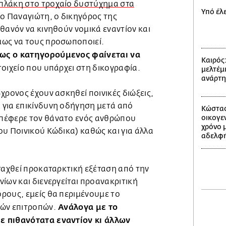
πλάκη στο τροχαίο δυστύχημα στα
Υπό έλ
νο Παναγιώτη, ο δικηγόρος της
θανόν να κινηθούν νομικά εναντίον και
μως να τους προσωποποιεί.
ς ο κατηγορούμενος φαίνεται να
Καιρός
τοιχείο που υπάρχει στη δικογραφία.
μελτέμι
ανάρτ
χρονος έχουν ασκηθεί ποινικές διώξεις,
για επικίνδυνη οδήγηση μετά από
Κώστας
οικογε
πέφερε τον θάνατο ενός ανθρώπου
χρόνο 
υ Ποινικού Κώδικα) καθώς και για άλλα
αδελφή
ταχθεί προκαταρκτική εξέταση από την
ίων και διενεργείται προανακριτική
ρους, εμείς θα περιμένουμε το
Ανάλογα με το
ών επιτροπών.
 πιθανότατα εναντίον κι άλλων