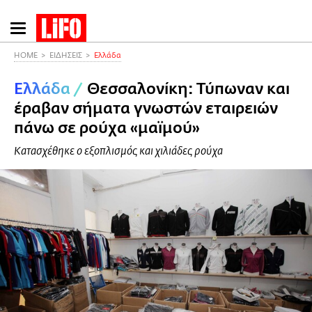
Παράκαμψη
προς
το
HOME
ΕΙΔΗΣΕΙΣ
Ελλάδα
κυρίως
Ελλάδα
/
Θεσσαλονίκη: Τύπωναν και
περιεχόμενο
έραβαν σήματα γνωστών εταιρειών
πάνω σε ρούχα «μαϊμού»
Κατασχέθηκε ο εξοπλισμός και χιλιάδες ρούχα