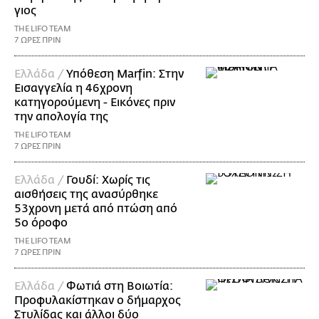
γιος
THE LIFO TEAM
7 ΩΡΕΣ ΠΡΙΝ
Ελλάδα /
Υπόθεση Marfin: Στην
Εισαγγελία η 46χρονη
κατηγορούμενη - Εικόνες πριν
την απολογία της
THE LIFO TEAM
7 ΩΡΕΣ ΠΡΙΝ
Ελλάδα /
Γουδί: Χωρίς τις
αισθήσεις της ανασύρθηκε
53χρονη μετά από πτώση από
5ο όροφο
THE LIFO TEAM
7 ΩΡΕΣ ΠΡΙΝ
Ελλάδα /
Φωτιά στη Βοιωτία:
Προφυλακίστηκαν ο δήμαρχος
Στυλίδας και άλλοι δύο