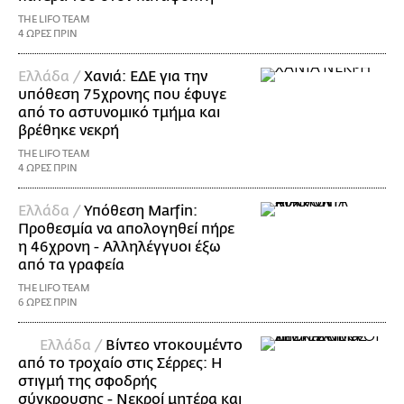
THE LIFO TEAM
4 ΩΡΕΣ ΠΡΙΝ
Ελλάδα /
Χανιά: ΕΔΕ για την
υπόθεση 75χρονης που έφυγε
από το αστυνομικό τμήμα και
βρέθηκε νεκρή
THE LIFO TEAM
4 ΩΡΕΣ ΠΡΙΝ
Ελλάδα /
Υπόθεση Marfin:
Προθεσμία να απολογηθεί πήρε
η 46χρονη - Αλληλέγγυοι έξω
από τα γραφεία
THE LIFO TEAM
6 ΩΡΕΣ ΠΡΙΝ
Ελλάδα /
Βίντεο ντοκουμέντο
από το τροχαίο στις Σέρρες: Η
στιγμή της σφοδρής
σύγκρουσης - Νεκροί μητέρα και