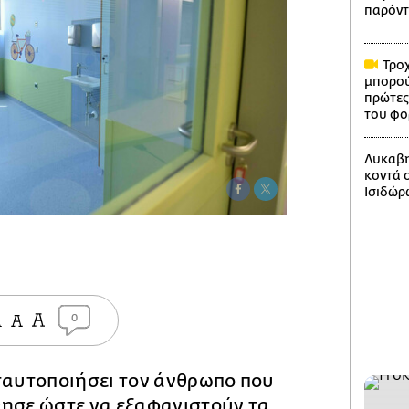
παρόντ
Τροχ
μπορού
πρώτες
του φο
Λυκαβη
κοντά 
Ισιδώρ
0
 ταυτοποιήσει τον άνθρωπο που
θησε ώστε να εξαφανιστούν τα