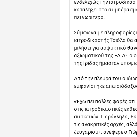
ενδελεχώς την ιατροδικασ
καταλήξει στο συμπέρασμά
πει νωρίτερα.
Σύμφωνα με πληροφορίες 
ιατροδικαστής Τσιόλα θα α
μιλήσει για ασφυκτικό θά
αξιωματικού της ΕΛ.ΑΣ ο ο
της Ιριδας ήμασταν υποψι
Από την πλευρά του ο ιδι
εμφανίστηκε απαισιόδοξος
«Έχω πει πολλές φορές ότι
στις ιατροδικαστικές εκθέ
συσκευών. Παράλληλα, θα 
τις ανακριτικές αρχές, αλλ
ζευγαριού», ανέφερε ο Γι