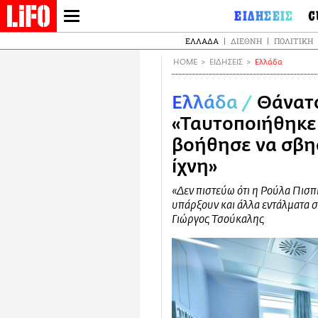
Παράκαμψη
ΕΙΔΗΣΕΙΣ
C
προς
LIFO SHOP
Ελλάδα
Ο
ΕΛΛΆΔΑ
ΔΙΕΘΝΉ
ΠΟΛΙΤΙΚΉ
το
NEWSLETTER
Διεθνή
Μ
κυρίως
HOME
ΕΙΔΗΣΕΙΣ
Ελλάδα
περιεχόμενο
Πολιτική
Θ
ΜΙΚΡΟΠΡΑΓΜΑΤΑ
Οικονομία
Ει
THE GOOD LIFO
Ελλάδα
/
Θάνατο
Πολιτισμός
Βι
LIFOLAND
«Ταυτοποιήθηκε
Αθλητισμός
Αρ
CITY GUIDE
βοήθησε να σβη
Ισ
Περιβάλλον
ΑΜΠΑ
De
ίχνη»
TV & Media
PRINT
Φ
Tech &
«Δεν πιστεύω ότι η Ρούλα Πισπ
Science
υπάρξουν και άλλα εντάλματα σ
European
Γιώργος Τσούκαλης
Lifo