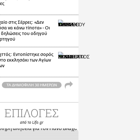
ες
αίο στις Σέρρες: «Δεν
σα να κάνω τίποτα» - Οι
 δηλώσεις του οδηγού
ρτηγού
ττός: Εντοπίστηκε σορός
στο εκκλησάκι των Αγίων
ων
ΤΑ ΔΗΜΟΦΙΛΗ 30 ΗΜΕΡΩΝ
ΕΠΙΛΟΓΕΣ
από το Lifo.gr