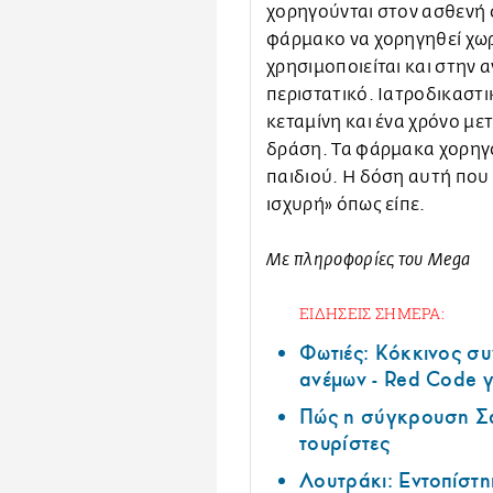
χορηγούνται στον ασθενή σ
φάρμακο να χορηγηθεί χωρί
χρησιμοποιείται και στην
περιστατικό. Ιατροδικαστ
κεταμίνη και ένα χρόνο μετ
δράση. Τα φάρμακα χορηγ
παιδιού. Η δόση αυτή που
ισχυρή» όπως είπε.
Με πληροφορίες του Mega
ΕΙΔΗΣΕΙΣ ΣΗΜΕΡΑ:
Φωτιές: Κόκκινος σ
ανέμων - Red Code γ
Πώς η σύγκρουση Σά
τουρίστες
Λουτράκι: Εντοπίστη