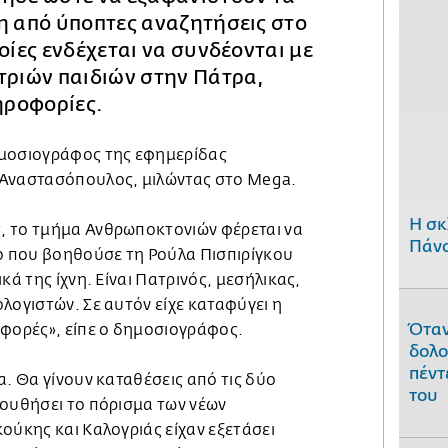
η από ύποπτες αναζητήσεις στο
ποίες ενδέχεται να συνδέονται με
τριών παιδιών στην Πάτρα,
ηροφορίες.
ημοσιογράφος της εφημερίδας
 Αναστασόπουλος, μιλώντας στο Mega.
H σκ
, το τμήμα Ανθρωποκτονιών φέρεται να
Πάνο
πο που βοηθούσε τη Ρούλα Πισπιρίγκου
κά της ίχνη. Είναι Πατρινός, μεσήλικας,
λογιστών. Σε αυτόν είχε καταφύγει η
Όταν
 φορές», είπε ο δημοσιογράφος.
δολο
πέντ
α. Θα γίνουν καταθέσεις από τις δύο
του
λουθήσει το πόρισμα των νέων
ούκης και Καλογριάς είχαν εξετάσει