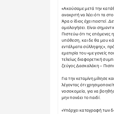
«Ακούσαμε μετά την κατά
ανακριτή να λέει ότι τα στο
Άρα ο ίδιος έχει πειστεί. 
ομολογήσει. Είναι σημαντι
Πιστεύω ότι τις επόμενες 
υπόθεση, και δε θα μου κά
εντάλματα σύλληψης», πρό
εμεπιρία του «με γονείς πο
τελείως διαφορετική συμπ
ζεύγος Δασκαλάκη – Πισπι
Για την κεταμίνη μίλησε κ
λέγοντας ότι χρησιμοποιε
νοσοκομεία, για να βοηθή
μην πονάει το παιδί.
«Υπάρχει καταγραφή των 