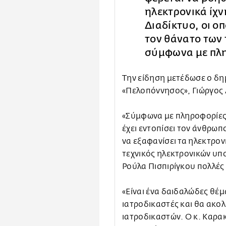
ηλεκτρονικά ίχν
Διαδίκτυο, οι ο
τον θάνατο των 
σύμφωνα με πλ
Την είδηση μετέδωσε ο δ
«Πελοπόννησος», Γιώργος
«Σύμφωνα με πληροφορίες
έχει εντοπίσει τον άνθρω
να εξαφανίσει τα ηλεκτρονι
τεχνικός ηλεκτρονικών υπο
Ρούλα Πισπιρίγκου πολλές
«Είναι ένα δαιδαλώδες θέμ
ιατροδικαστές και θα ακο
ιατροδικαστών. Ο κ. Καρακ