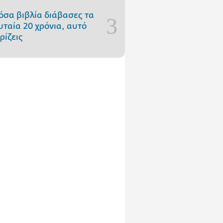
όσα βιβλία διάβασες τα
υταία 20 χρόνια, αυτό
ρίζεις