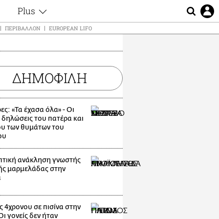
Plus
ς
Θέματα
ΠΕΡΙΒΆΛΛΟΝ
EUROPEAN LIFO
Συνεντεύξεις
ς
Videos
τα
Αφιερώματα
t
ΔΗΜΟΦΙΛΗ
Ζώδια
Εξομολογήσεις
Blogs
μη
ες: «Τα έχασα όλα» - Οι
Οι Αθηναίοι
 δηλώσεις του πατέρα και
ς
υ των θυμάτων του
Απώλειες
ου
Lgbtqi+
Επιλογές
τική ανάκληση γνωστής
ής μαρμελάδας στην
α
ς 4χρονου σε πισίνα στην
ι γονείς δεν ήταν