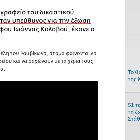
 γραφείο του
δικαστικού
ήταν υπεύθυνος για την έξωση
φου Ιωάννας Κολοβού
, έκανε ο
μέλη του Ρουβίκωνα, άτομα φαίνονται να
είου και να σαρώνουν με τα χέρια τους,
να.
Το θ
της 
51 τ
τη ζ
Στάθ