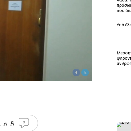
Ψάθα: 
πρόσωπ
που δι
Υπό έλ
Μεσσην
ψαροντ
ανθρώπ
0