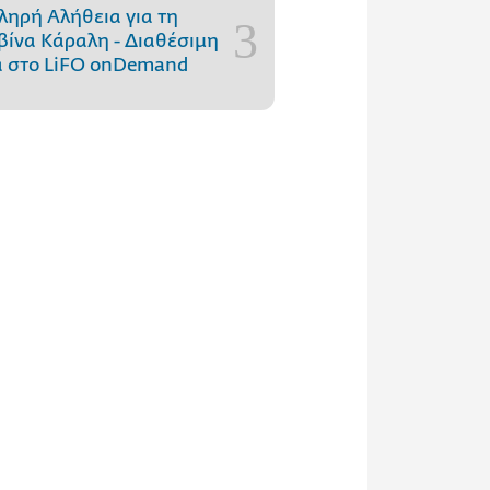
ληρή Αλήθεια για τη
ίνα Κάραλη - Διαθέσιμη
 στo LiFO onDemand