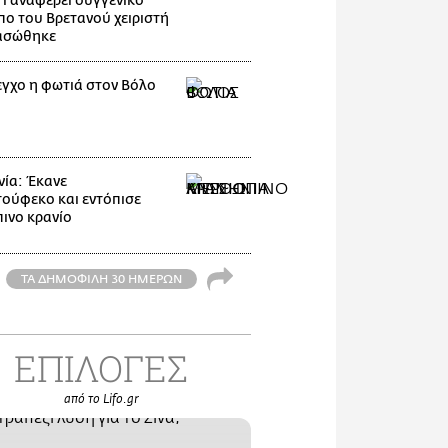
Τι αναφέρει συγγενικό
ο του Βρετανού χειριστή
ασώθηκε
εγχο η φωτιά στον Βόλο
ία: Έκανε
ούφεκο και εντόπισε
ινο κρανίο
ΤΑ ΔΗΜΟΦΙΛΗ 30 ΗΜΕΡΩΝ
ΕΠΙΛΟΓΕΣ
από το Lifo.gr