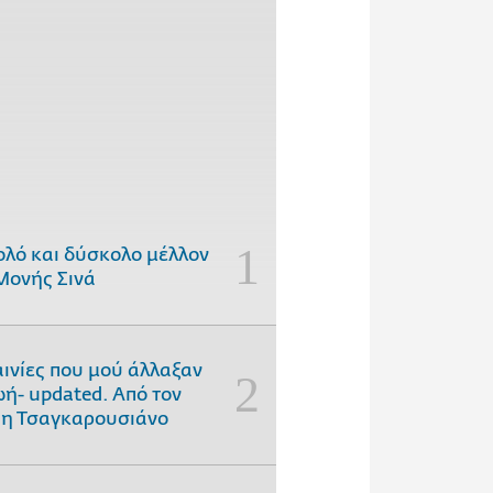
ολό και δύσκολο μέλλον
Μονής Σινά
αινίες που μού άλλαξαν
ωή- updated. Aπό τον
η Τσαγκαρουσιάνο