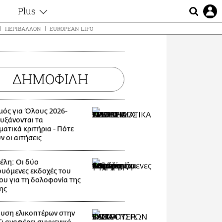
Plus
ς
Θέματα
ΠΕΡΙΒΆΛΛΟΝ
EUROPEAN LIFO
Συνεντεύξεις
ς
Videos
τα
Αφιερώματα
t
ΔΗΜΟΦΙΛΗ
Ζώδια
Εξομολογήσεις
Blogs
μη
μός για Όλους 2026-
Οι Αθηναίοι
Αυξάνονται τα
ς
ματικά κριτήρια - Πότε
Απώλειες
ν οι αιτήσεις
Lgbtqi+
Επιλογές
λη: Οι δύο
ουόμενες εκδοχές του
ου για τη δολοφονία της
ης
υση ελικοπτέρων στην