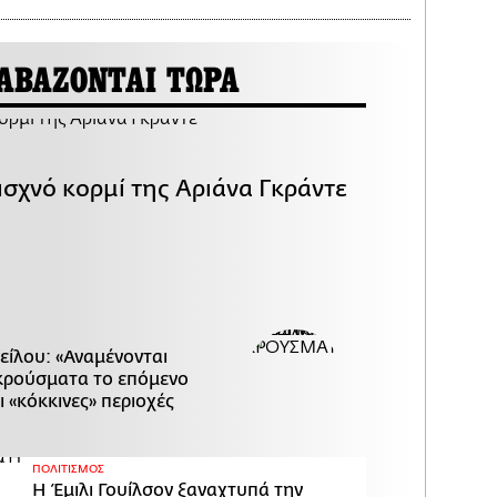
ΑΒΑΖΟΝΤΑΙ ΤΩΡΑ
ισχνό κορμί της Αριάνα Γκράντε
είλου: «Αναμένονται
κρούσματα το επόμενο
ι «κόκκινες» περιοχές
ΠΟΛΙΤΙΣΜΟΣ
Η Έμιλι Γουίλσον ξαναχτυπά την