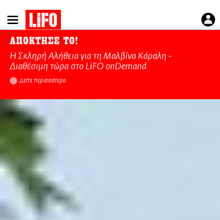
Παράκαμψη
προς
το
ΑΠΟΚΤΗΣΕ ΤΟ!
κυρίως
Η Σκληρή Αλήθεια για τη Μαλβίνα Κάραλη -
περιεχόμενο
Διαθέσιμη τώρα στo LiFO onDemand
Δείτε περισσότερα