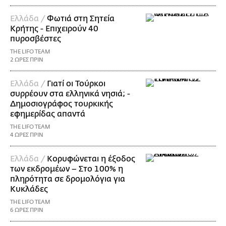
Ελλάδα /
Φωτιά στη Σητεία
Κρήτης - Επιχειρούν 40
πυροσβέστες
THE LIFO TEAM
2 ΩΡΕΣ ΠΡΙΝ
Ελλάδα /
Γιατί οι Τούρκοι
συρρέουν στα ελληνικά νησιά; -
Δημοσιογράφος τουρκικής
εφημερίδας απαντά
THE LIFO TEAM
4 ΩΡΕΣ ΠΡΙΝ
Ελλάδα /
Κορυφώνεται η έξοδος
των εκδρομέων – Στο 100% η
πληρότητα σε δρομολόγια για
Κυκλάδες
THE LIFO TEAM
6 ΩΡΕΣ ΠΡΙΝ