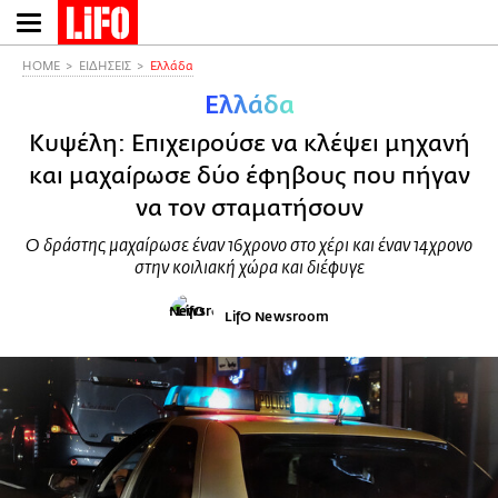
Παράκαμψη
προς
το
HOME
ΕΙΔΗΣΕΙΣ
Ελλάδα
κυρίως
Ελλάδα
περιεχόμενο
Κυψέλη: Επιχειρούσε να κλέψει μηχανή
και μαχαίρωσε δύο έφηβους που πήγαν
να τον σταματήσουν
Ο δράστης μαχαίρωσε έναν 16χρονο στο χέρι και έναν 14χρονο
στην κοιλιακή χώρα και διέφυγε
LifO Newsroom