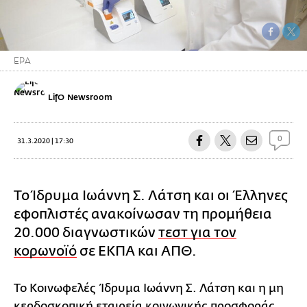
EPA
LifO Newsroom
0
31.3.2020 | 17:30
Το Ίδρυμα Ιωάννη Σ. Λάτση και οι Έλληνες
εφοπλιστές ανακοίνωσαν τη προμήθεια
20.000 διαγνωστικών
τεστ για τον
κορωνοϊό
σε ΕΚΠΑ και ΑΠΘ.
Το Κοινωφελές Ίδρυμα Ιωάννη Σ. Λάτση και η μη
κερδοσκοπική εταιρεία κοινωνικής προσφοράς