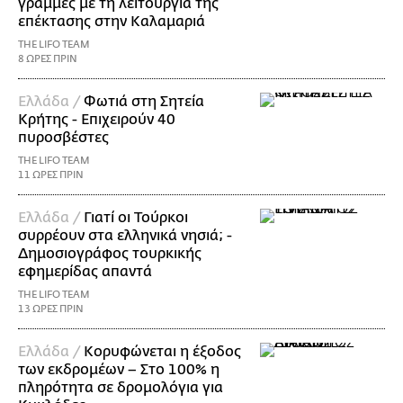
γραμμές με τη λειτουργία της
επέκτασης στην Καλαμαριά
THE LIFO TEAM
8 ΩΡΕΣ ΠΡΙΝ
Ελλάδα /
Φωτιά στη Σητεία
Κρήτης - Επιχειρούν 40
πυροσβέστες
THE LIFO TEAM
11 ΩΡΕΣ ΠΡΙΝ
Ελλάδα /
Γιατί οι Τούρκοι
συρρέουν στα ελληνικά νησιά; -
Δημοσιογράφος τουρκικής
εφημερίδας απαντά
THE LIFO TEAM
13 ΩΡΕΣ ΠΡΙΝ
Ελλάδα /
Κορυφώνεται η έξοδος
των εκδρομέων – Στο 100% η
πληρότητα σε δρομολόγια για