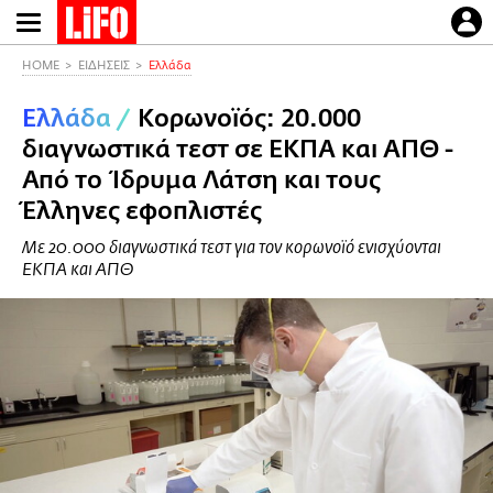
Παράκαμψη
προς
το
HOME
ΕΙΔΗΣΕΙΣ
Ελλάδα
κυρίως
Ελλάδα
/
Κορωνοϊός: 20.000
περιεχόμενο
διαγνωστικά τεστ σε ΕΚΠΑ και ΑΠΘ -
Από το Ίδρυμα Λάτση και τους
Έλληνες εφοπλιστές
Με 20.000 διαγνωστικά τεστ για τον κορωνοϊό ενισχύονται
ΕΚΠΑ και ΑΠΘ