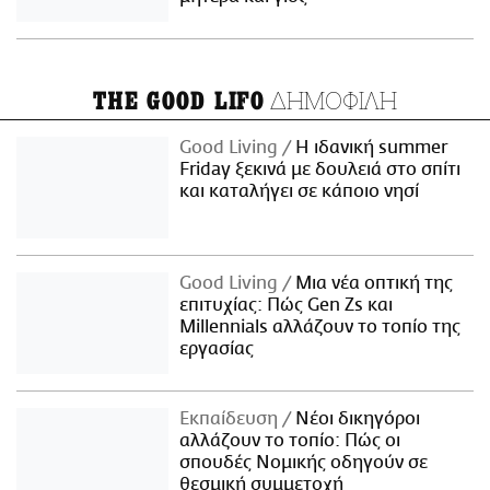
ΔΗΜΟΦΙΛΗ
THE GOOD LIFO
Good Living
Η ιδανική summer
Friday ξεκινά με δουλειά στο σπίτι
και καταλήγει σε κάποιο νησί
Good Living
Μια νέα οπτική της
επιτυχίας: Πώς Gen Zs και
Millennials αλλάζουν το τοπίο της
εργασίας
Εκπαίδευση
Νέοι δικηγόροι
αλλάζουν το τοπίο: Πώς οι
σπουδές Νομικής οδηγούν σε
θεσμική συμμετοχή