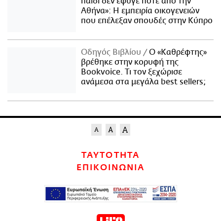
παιδί δεν έφυγε ποτέ από την
Αθήνα»: Η εμπειρία οικογενειών
που επέλεξαν σπουδές στην Κύπρο
Οδηγός Βιβλίου
Ο «Καθρέφτης»
βρέθηκε στην κορυφή της
Bookvoice. Τι τον ξεχώρισε
ανάμεσα στα μεγάλα best sellers;
ΤΑΥΤΟΤΗΤΑ
ΕΠΙΚΟΙΝΩΝΙΑ