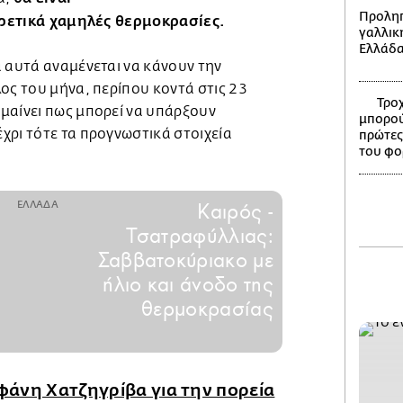
Προληπ
αιρετικά χαμηλές θερμοκρασίες.
γαλλικ
Ελλάδ
 αυτά αναμένεται να κάνουν την
ος του μήνα, περίπου κοντά στις 23
Τροχ
μαίνει πως μπορεί να υπάρξουν
μπορού
χρι τότε τα προγνωστικά στοιχεία
πρώτες
του φο
ΕΛΛΑΔΑ
Καιρός -
Τσατραφύλλιας:
Σαββατοκύριακο με
ήλιο και άνοδο της
θερμοκρασίας
άνη Χατζηγρίβα για την πορεία