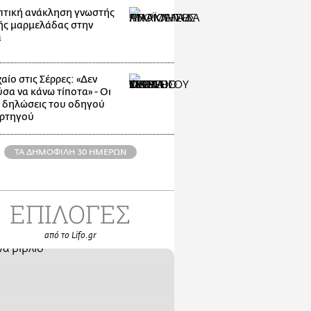
τική ανάκληση γνωστής
ής μαρμελάδας στην
α
αίο στις Σέρρες: «Δεν
σα να κάνω τίποτα» - Οι
 δηλώσεις του οδηγού
ρτηγού
ΤΑ ΔΗΜΟΦΙΛΗ 30 ΗΜΕΡΩΝ
ΕΠΙΛΟΓΕΣ
από το Lifo.gr