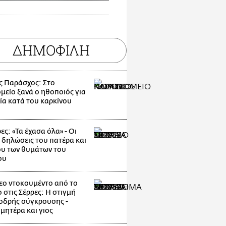
ΔΗΜΟΦΙΛΗ
ς Παράσχος: Στο
μείο ξανά ο ηθοποιός για
ία κατά του καρκίνου
ες: «Τα έχασα όλα» - Οι
 δηλώσεις του πατέρα και
υ των θυμάτων του
ου
εο ντοκουμέντο από το
 στις Σέρρες: Η στιγμή
οδρής σύγκρουσης -
μητέρα και γιος