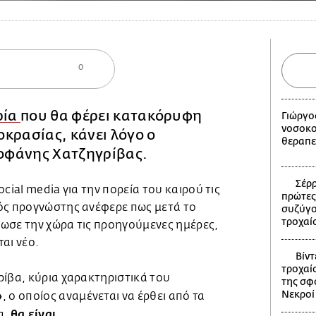
0
ρία
που θα φέρει κατακόρυφη
Γιώργο
νοσοκο
κρασίας, κάνει λόγο ο
θεραπε
οφάνης Χατζηγρίβας.
Σέρρ
cial media για την πορεία του καιρού τις
πρώτες
ός προγνώστης ανέφερε πως μετά το
συζύγο
τροχαί
ωσε την χώρα τις προηγούμενες ημέρες,
αι νέο.
Βίντ
τροχαίο
ρίβα, κύρια χαρακτηριστικά του
της σφ
Νεκροί 
»
, ο οποίος αναμένεται να έρθει από τα
θα είναι
α,