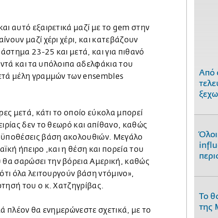
αι αυτό εξαιρετικά μαζί με το gem στην
ίνουν μαζί χέρι χέρι, και κατεβάζουν
στημα 23-25 και μετά, και για πιθανό
ντά και τα υπόλοιπα αδελφάκια του
Από 
ετά μέλη γραμμών των ensembles
τελε
ξεχω
έρες μετά, κάτι το οποίο εύκολα μπορεί
ειρίας δεν το θεωρό και απίθανο, καθώς
Όλοι
ροϋποθέσεις βάση ακολουθιών. Μεγάλο
infl
αϊκή ήπειρο ,και η θέση και πορεία του
περι
θα σαρώσει την βόρεια Αμερική, καθώς
 ότι όλα λειτουργούν βάση ντόμινο»,
τησή του ο κ. Χατζηγρίβας.
Το θ
της 
κά πλέον θα ενημερώνεστε σχετικά, με το