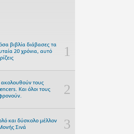
όσα βιβλία διάβασες τα
υταία 20 χρόνια, αυτό
ρίζεις
 ακολουθούν τους
uencers. Και όλοι τους
φρονούν.
ολό και δύσκολο μέλλον
Μονής Σινά