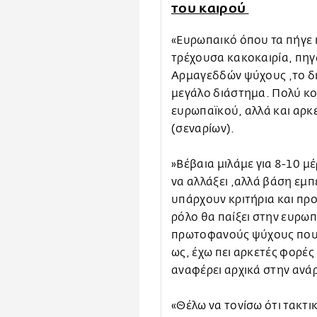
του καιρού
«Ευρωπαικό όπου τα πήγε κ
τρέχουσα κακοκαιρία, πηγα
Αρμαγεδδών ψύχους ,το διά
μεγάλο διάστημα. Πολύ κο
ευρωπαϊκού, αλλά και αρκ
(σεναρίων).
»Βέβαια μιλάμε για 8-10 μ
να αλλάξει ,αλλά βάση εμπ
υπάρχουν κριτήρια και π
ρόλο θα παίξει στην ευρωπ
πρωτοφανούς ψύχους που 
ως, έχω πει αρκετές φορές
αναφέρει αρχικά στην ανάρ
«Θέλω να τονίσω ότι τακτι