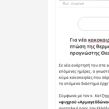
Φωτ. Unsplash
Για νέα
κακοκαι
πτώση της θερμο
προγνώστης Θε
Σε νέα ανάρτησή του στα so
επόμενες ημέρες, ο γνωστ
κύμα κακοκαιρίας που σάρ
το επόμενο διάστημα έρχετ
Σύμφωνα με τον κ. Χατζηγ
«ψυχρού «Αρμαγεδδώνα
ανατολικά προς την Ελλάδ