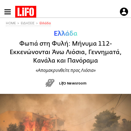
Παράκαμψη
προς
το
HOME
ΕΙΔΗΣΕΙΣ
Ελλάδα
κυρίως
Ελλάδα
περιεχόμενο
Φωτιά στη Φυλή: Μήνυμα 112-
Εκκενώνονται Άνω Λιόσια, Γεννηματά,
Κανάλα και Πανόραμα
«Απομακρυνθείτε προς Λιόσια»
LifO Newsroom