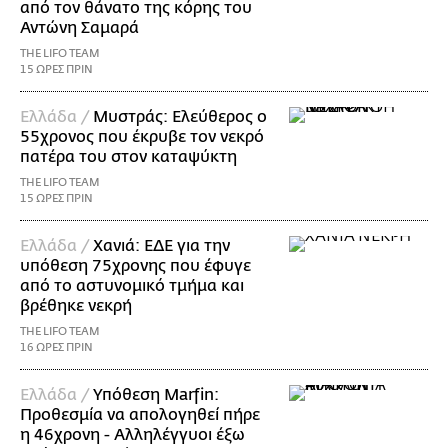
από τον θάνατο της κόρης του
Αντώνη Σαμαρά
THE LIFO TEAM
15 ΩΡΕΣ ΠΡΙΝ
Ελλάδα /
Μυστράς: Ελεύθερος ο
55χρονος που έκρυβε τον νεκρό
πατέρα του στον καταψύκτη
THE LIFO TEAM
15 ΩΡΕΣ ΠΡΙΝ
Ελλάδα /
Χανιά: ΕΔΕ για την
υπόθεση 75χρονης που έφυγε
από το αστυνομικό τμήμα και
βρέθηκε νεκρή
THE LIFO TEAM
16 ΩΡΕΣ ΠΡΙΝ
Ελλάδα /
Υπόθεση Marfin:
Προθεσμία να απολογηθεί πήρε
η 46χρονη - Αλληλέγγυοι έξω