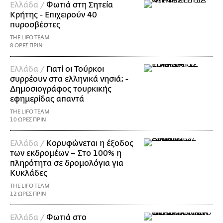
Ελλάδα /
Φωτιά στη Σητεία
Κρήτης - Επιχειρούν 40
πυροσβέστες
THE LIFO TEAM
8 ΩΡΕΣ ΠΡΙΝ
Ελλάδα /
Γιατί οι Τούρκοι
συρρέουν στα ελληνικά νησιά; -
Δημοσιογράφος τουρκικής
εφημερίδας απαντά
THE LIFO TEAM
10 ΩΡΕΣ ΠΡΙΝ
Ελλάδα /
Κορυφώνεται η έξοδος
των εκδρομέων – Στο 100% η
πληρότητα σε δρομολόγια για
Κυκλάδες
THE LIFO TEAM
12 ΩΡΕΣ ΠΡΙΝ
Ελλάδα /
Φωτιά στο