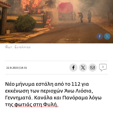
Φωτ.: Eurokinissi
0
22.8.2023 | 16:31
Νέο μήνυμα εστάλη από το 112 για
εκκένωση των περιοχών Άνω Λιόσια,
Γεννηματά. Κανάλα και Πανόραμα λόγω
της
φωτιάς στη Φυλή.