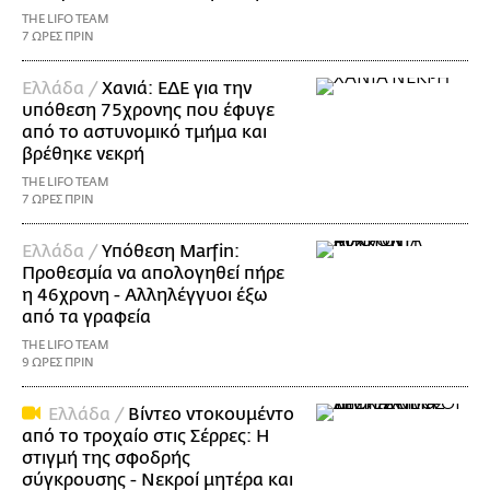
THE LIFO TEAM
7 ΩΡΕΣ ΠΡΙΝ
Ελλάδα /
Χανιά: ΕΔΕ για την
υπόθεση 75χρονης που έφυγε
από το αστυνομικό τμήμα και
βρέθηκε νεκρή
THE LIFO TEAM
7 ΩΡΕΣ ΠΡΙΝ
Ελλάδα /
Υπόθεση Marfin:
Προθεσμία να απολογηθεί πήρε
η 46χρονη - Αλληλέγγυοι έξω
από τα γραφεία
THE LIFO TEAM
9 ΩΡΕΣ ΠΡΙΝ
Ελλάδα /
Βίντεο ντοκουμέντο
από το τροχαίο στις Σέρρες: Η
στιγμή της σφοδρής
σύγκρουσης - Νεκροί μητέρα και