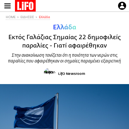
Παράκαμψη
προς
το
HOME
ΕΙΔΗΣΕΙΣ
Ελλάδα
κυρίως
Ελλάδα
περιεχόμενο
Εκτός Γαλάζιας Σημαίας 22 δημοφιλείς
παραλίες - Γιατί αφαιρέθηκαν
Στην ανακοίνωση τονίζεται ότι η ποιότητα των νερών στις
παραλίες που αφαιρέθηκαν οι σημαίες παραμένει εξαιρετική
LifO Newsroom