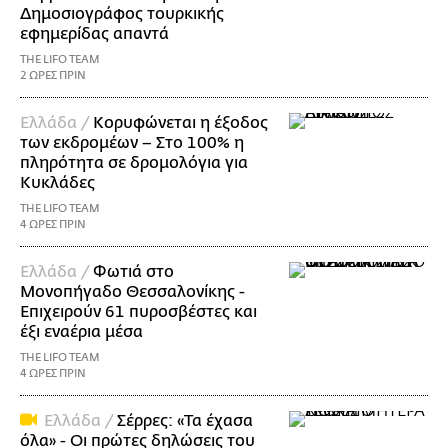
Δημοσιογράφος τουρκικής
εφημερίδας απαντά
THE LIFO TEAM
2 ΩΡΕΣ ΠΡΙΝ
Ελλάδα /
Κορυφώνεται η έξοδος
των εκδρομέων – Στο 100% η
πληρότητα σε δρομολόγια για
Κυκλάδες
THE LIFO TEAM
4 ΩΡΕΣ ΠΡΙΝ
Ελλάδα /
Φωτιά στο
Μονοπήγαδο Θεσσαλονίκης -
Επιχειρούν 61 πυροσβέστες και
έξι εναέρια μέσα
THE LIFO TEAM
4 ΩΡΕΣ ΠΡΙΝ
Ελλάδα /
Σέρρες: «Τα έχασα
όλα» - Οι πρώτες δηλώσεις του