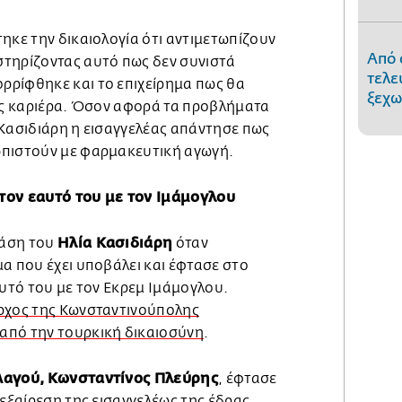
ηκε την δικαιολογία ότι αντιμετωπίζουν
Από 
τηρίζοντας αυτό πως δεν συνιστά
τελε
ρίφθηκε και το επιχείρημα πως θα
ξεχω
ους καριέρα. Όσον αφορά τα προβλήματα
 Κασιδιάρη η εισαγγελέας απάντησε πως
ωπιστούν με φαρμακευτική αγωγή.
τον εαυτό του με τον Ιμάμογλου
Ηλία Κασιδιάρη
τάση του
όταν
α που έχει υποβάλει και έφτασε στο
αυτό του με τον Εκρεμ Ιμάμογλου.
ρχος της Κωνσταντινούπολης
από την τουρκική δικαιοσύνη
.
Λαγού, Κωνσταντίνος Πλεύρης
, έφτασε
 εξαίρεση της εισαγγελέως της έδρας