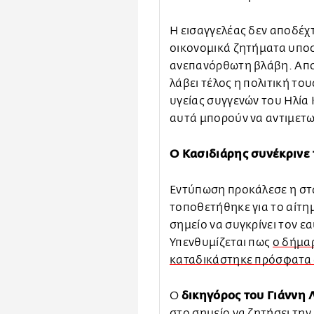
Η εισαγγελέας δεν αποδέχτ
οικονομικά ζητήματα υποσ
ανεπανόρθωτη βλάβη. Απορ
λάβει τέλος η πολιτική τ
υγείας συγγενών του Ηλία
αυτά μπορούν να αντιμετ
Ο Κασιδιάρης συνέκρινε 
Εντύπωση προκάλεσε η σ
τοποθετήθηκε για το αίτημ
σημείο να συγκρίνει τον ε
Υπενθυμίζεται πως
ο δήμα
καταδικάστηκε πρόσφατα 
δικηγόρος του Γιάννη 
Ο
στο σημείο να ζητήσει την