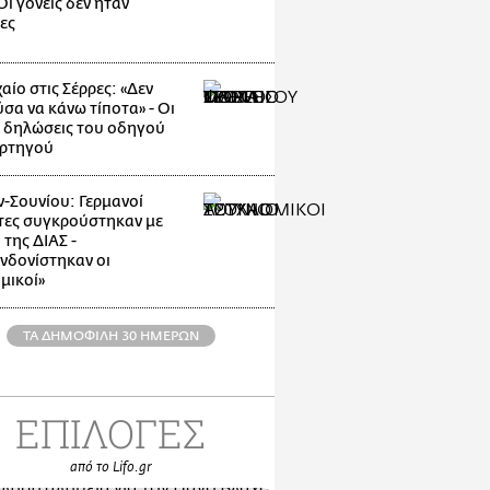
ι γονείς δεν ήταν
ες
αίο στις Σέρρες: «Δεν
σα να κάνω τίποτα» - Οι
 δηλώσεις του οδηγού
ρτηγού
-Σουνίου: Γερμανοί
τες συγκρούστηκαν με
της ΔΙΑΣ -
νδονίστηκαν οι
μικοί»
ΤΑ ΔΗΜΟΦΙΛΗ 30 ΗΜΕΡΩΝ
ΕΠΙΛΟΓΕΣ
από το Lifo.gr