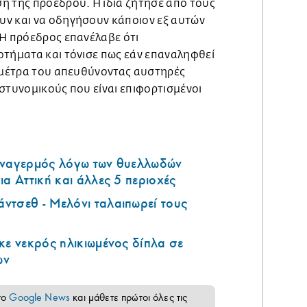
η της προέδρου. Η ίδια ζήτησε από τους
ν και να οδηγήσουν κάποιον εξ αυτών
 Η πρόεδρος επανέλαβε ότι
οτήματα και τόνισε πως εάν επαναληφθεί
α μέτρα του απευθύνοντας αυστηρές
στυνομικούς που είναι επιφορτισμένοι
υναγερμός λόγω των θυελλωδών
ια Αττική και άλλες 5 περιοχές
ντσεθ - Μελόνι ταλαιπωρεί τους
κε νεκρός ηλικιωμένος δίπλα σε
ων
το
Google News
και μάθετε πρώτοι όλες τις