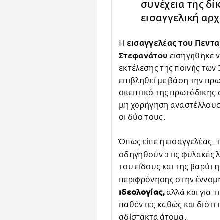
συνέχεια της δί
εισαγγελική αρ
εισαγγελέας του Πεντ
Η
Στεφανάτου
εισηγήθηκε ν
εκτέλεσης της ποινής των 
επιβληθεί με βάση την πρ
σκεπτικό της πρωτόδικης
μη χορήγηση αναστέλλουσ
οι δύο τους.
Όπως είπε η εισαγγελέας,
οδηγηθούν στις φυλακές 
του είδους και της βαρύτη
περιφρόνησης στην έννομ
ιδεολογίας,
αλλά και για
τ
παθόντες καθώς και διότι 
αδίστακτα άτομα.