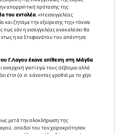
την απορριπτική πρότασης της
ία του εντολέα
. «Η εισαγγελέας
ία και ζητάμε την εξαίρεσης της» τόνισε
ς πως εάν η εισαγγελέας ανακαλέσει θα
άντως η κα Στεφανάτου του απάντησε
του Γ.Λαγου έκανε επίθεση στη Μάγδα
αι αναρχική γιατί εγώ τους σέβομαι αλλά
ι έτσι (σ.σ. κάνοντας γροθιά με το χέρι
η
 πως μετά την ολοκλήρωση της
αγού, οπαδοί του τον χειροκρότησαν