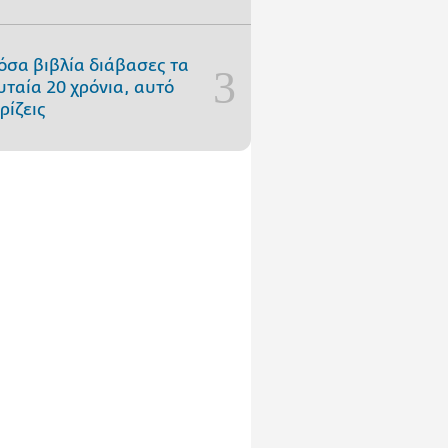
όσα βιβλία διάβασες τα
υταία 20 χρόνια, αυτό
ρίζεις