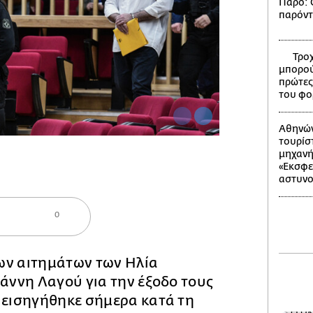
Πάρο: Ο
παρόντ
Τροχ
μπορού
πρώτες
του φο
Αθηνών
τουρίσ
μηχανή 
«Εκσφε
αστυνο
0
ων αιτημάτων των Ηλία
ιάννη Λαγού για την έξοδο τους
 εισηγήθηκε σήμερα κατά τη