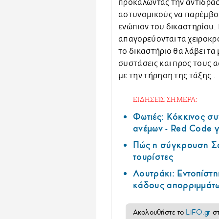
προκαλώντας την αντίδρασ
αστυνομικούς να παρέμβου
ενώπιον του δικαστηρίου.
απαγορεύονται τα χειροκρ
το δικαστήριο θα λάβει τ
συστάσεις και προς τους α
με την τήρηση της τάξης .
ΕΙΔΗΣΕΙΣ ΣΗΜΕΡΑ:
Φωτιές: Κόκκινος σ
ανέμων - Red Code γ
Πώς η σύγκρουση Σά
τουρίστες
Λουτράκι: Εντοπίστη
κάδους απορριμμάτ
Ακολουθήστε το
LiFO.gr
σ