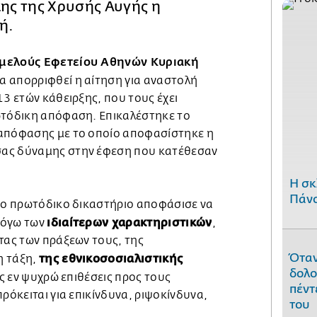
κης της Χρυσής Αυγής η
χή.
αμελούς Εφετείου Αθηνών Κυριακή
α απορριφθεί η αίτηση για αναστολή
13 ετών κάθειρξης, που τους έχει
ωτόδικη απόφαση. Επικαλέστηκε το
 απόφασης με το οποίο αποφασίστηκε η
ας δύναμης στην έφεση που κατέθεσαν
H σκ
Πάνο
 το πρωτόδικο δικαστήριο αποφάσισε να
ιδιαίτερων χαρακτηριστικών
λόγω των
,
τας των πράξεων τους, της
Όταν
της εθνικοσοσιαλιστικής
η τάξη,
δολο
ις εν ψυχρώ επιθέσεις προς τους
πέντ
πρόκειται για επικίνδυνα, ριψοκίνδυνα,
του