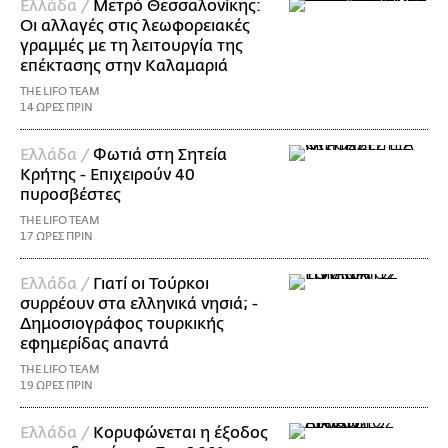
Ελλάδα /
Μετρό Θεσσαλονίκης:
Οι αλλαγές στις λεωφορειακές
γραμμές με τη λειτουργία της
επέκτασης στην Καλαμαριά
THE LIFO TEAM
14 ΩΡΕΣ ΠΡΙΝ
Ελλάδα /
Φωτιά στη Σητεία
Κρήτης - Επιχειρούν 40
πυροσβέστες
THE LIFO TEAM
17 ΩΡΕΣ ΠΡΙΝ
Ελλάδα /
Γιατί οι Τούρκοι
συρρέουν στα ελληνικά νησιά; -
Δημοσιογράφος τουρκικής
εφημερίδας απαντά
THE LIFO TEAM
19 ΩΡΕΣ ΠΡΙΝ
Ελλάδα /
Κορυφώνεται η έξοδος