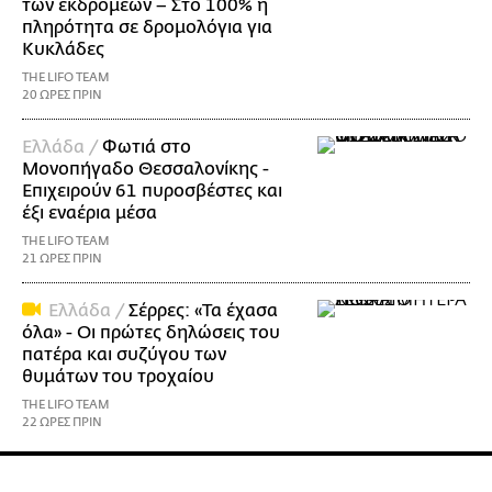
των εκδρομέων – Στο 100% η
πληρότητα σε δρομολόγια για
Κυκλάδες
THE LIFO TEAM
20 ΩΡΕΣ ΠΡΙΝ
Ελλάδα /
Φωτιά στο
Μονοπήγαδο Θεσσαλονίκης -
Επιχειρούν 61 πυροσβέστες και
έξι εναέρια μέσα
THE LIFO TEAM
21 ΩΡΕΣ ΠΡΙΝ
Ελλάδα /
Σέρρες: «Τα έχασα
όλα» - Οι πρώτες δηλώσεις του
πατέρα και συζύγου των
θυμάτων του τροχαίου
THE LIFO TEAM
22 ΩΡΕΣ ΠΡΙΝ