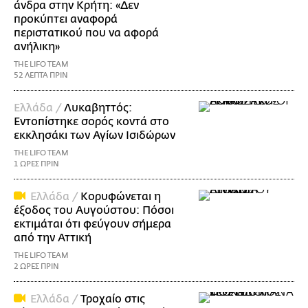
άνδρα στην Κρήτη: «Δεν
προκύπτει αναφορά
περιστατικού που να αφορά
ανήλικη»
THE LIFO TEAM
52 ΛΕΠΤΑ ΠΡΙΝ
Ελλάδα /
Λυκαβηττός:
Εντοπίστηκε σορός κοντά στο
εκκλησάκι των Αγίων Ισιδώρων
THE LIFO TEAM
1 ΩΡΕΣ ΠΡΙΝ
Ελλάδα /
Κορυφώνεται η
έξοδος του Αυγούστου: Πόσοι
εκτιμάται ότι φεύγουν σήμερα
από την Αττική
THE LIFO TEAM
2 ΩΡΕΣ ΠΡΙΝ
Ελλάδα /
Τροχαίο στις