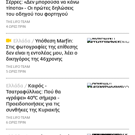
Σέρρες: «Δεν μπορούσα να κάνω
τίποτα» - Οι πρώτες δηλώσεις
του οδηγού του φορτηγού
THE LIFO TEAM
4 ΩΡΕΣ ΠΡΙΝ
Ελλάδα /
Υπόθεση Marfin:
Στις φωτογραφίες της επίθεσης
δεν είναι η εντολέας μου, λέει ο
δικηγόρος της 46χρονης
THE LIFO TEAM
5 ΩΡΕΣ ΠΡΙΝ
Ελλάδα /
Καιρός -
Τσατραφύλλιας: Πού θα
«γράψει» 40°C σήμερα -
Προειδοποιήσεις για τις
συνθήκες της Κυριακής
THE LIFO TEAM
6 ΩΡΕΣ ΠΡΙΝ