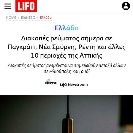
Παράκαμψη
προς
το
HOME
ΕΙΔΗΣΕΙΣ
Ελλάδα
κυρίως
Ελλάδα
περιεχόμενο
Διακοπές ρεύματος σήμερα σε
Παγκράτι, Νέα Σμύρνη, Ρέντη και άλλες
10 περιοχές της Αττικής
Διακοπές ρεύματος αναμένεται να σημειωθούν μεταξύ άλλων
σε Ηλιούπολη και Γουδί
LifO Newsroom