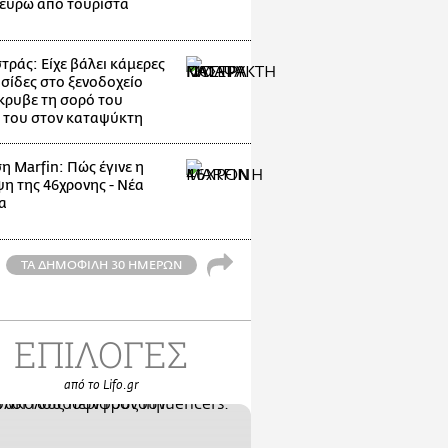
 ευρώ από τουρίστα
ράς: Είχε βάλει κάμερες
υσίδες στο ξενοδοχείο
κρυβε τη σορό του
 του στον καταψύκτη
η Marfin: Πώς έγινε η
η της 46χρονης - Νέα
α
ΤΑ ΔΗΜΟΦΙΛΗ 30 ΗΜΕΡΩΝ
ΕΠΙΛΟΓΕΣ
από το Lifo.gr