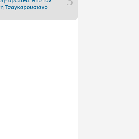
ωή- updated. Aπό τον
η Τσαγκαρουσιάνο