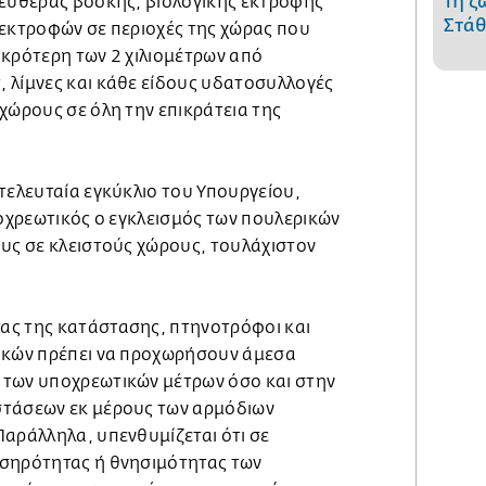
τη ζ
λευθέρας βοσκής, βιολογικής εκτροφής
Στάθ
 εκτροφών σε περιοχές της χώρας που
ικρότερη των 2 χιλιομέτρων από
 λίμνες και κάθε είδους υδατοσυλλογές
χώρους σε όλη την επικράτεια της
τελευταία εγκύκλιο του Υπουργείου,
ποχρεωτικός ο εγκλεισμός των πουλερικών
ους σε κλειστούς χώρους, τουλάχιστον
ας της κατάστασης, πτηνοτρόφοι και
ικών πρέπει να προχωρήσουν άμεσα
 των υποχρεωτικών μέτρων όσο και στην
στάσεων εκ μέρους των αρμόδιων
Παράλληλα, υπενθυμίζεται ότι σε
οσηρότητας ή θνησιμότητας των