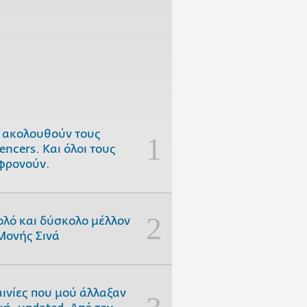
 ακολουθούν τους
uencers. Και όλοι τους
φρονούν.
ολό και δύσκολο μέλλον
Μονής Σινά
αινίες που μού άλλαξαν