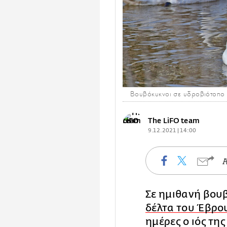
Βουβόκυκνοι σε υδροβιότοπο
The LiFO team
9.12.2021 | 14:00
Σε ημιθανή βου
δέλτα του Έβρο
ημέρες ο ιός τη