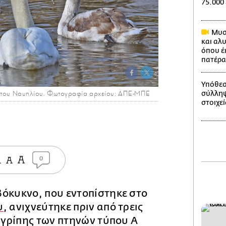
75.000
Μυστ
και αλ
όπου έ
πατέρα
Υπόθεσ
 του Ναυπλίου. Φωτογραφία αρχείου: ΑΠΕ-ΜΠΕ
σύλληψ
στοιχεί
0
βόκυκνο, που εντοπίστηκε στο
υ
, ανιχνεύτηκε πριν από τρεις
ς γρίπης των πτηνών τύπου Α