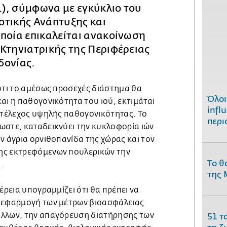
), σύμφωνα με εγκύκλιο του
οτικής Ανάπτυξης και
ποία επικαλείται ανακοίνωση
Κτηνιατρικής της Περιφέρειας
δονίας.
ότι το αμέσως προσεχές διάστημα θα
Όλοι
αι η παθογονικότητα του ιού, εκτιμάται
infl
 στέλεχος υψηλής παθογονικότητας. Το
περι
ωστε, καταδεικνύει την κυκλοφορία ιών
ν άγρια ορνιθοπανίδα της χώρας και τον
ης εκτρεφόμενων πουλερικών την
Το θ
.
της 
έρεια υπογραμμίζει ότι θα πρέπει να
ή εφαρμογή των μέτρων βιοασφάλειας
άλλων, την απαγόρευση διατήρησης των
51 τ