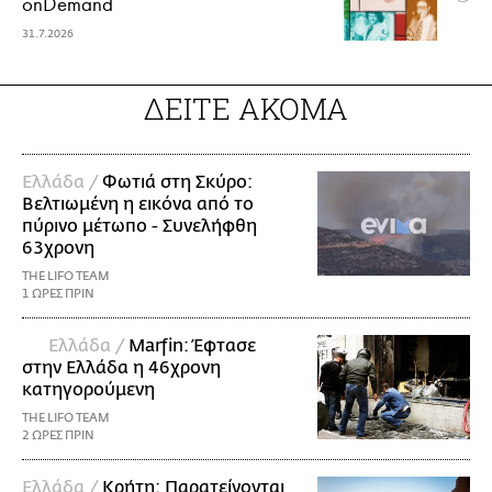
onDemand
31.7.2026
ΔΕΙΤΕ ΑΚΟΜΑ
Ελλάδα /
Φωτιά στη Σκύρο:
Βελτιωμένη η εικόνα από το
πύρινο μέτωπο - Συνελήφθη
63χρονη
THE LIFO TEAM
1 ΩΡΕΣ ΠΡΙΝ
Ελλάδα /
Marfin: Έφτασε
στην Ελλάδα η 46χρονη
κατηγορούμενη
THE LIFO TEAM
2 ΩΡΕΣ ΠΡΙΝ
Ελλάδα /
Κρήτη: Παρατείνονται