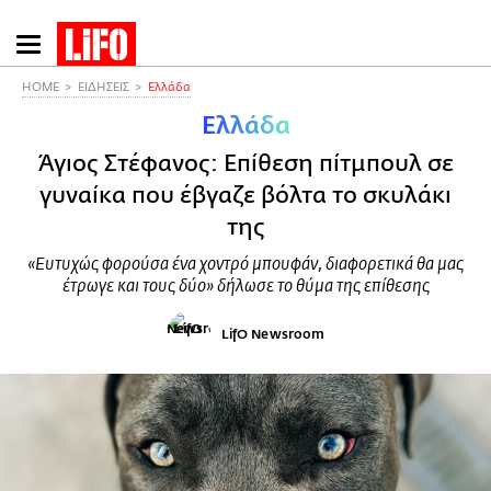
Παράκαμψη
προς
το
HOME
ΕΙΔΗΣΕΙΣ
Ελλάδα
κυρίως
Ελλάδα
περιεχόμενο
Άγιος Στέφανος: Επίθεση πίτμπουλ σε
γυναίκα που έβγαζε βόλτα το σκυλάκι
της
«Ευτυχώς φορούσα ένα χοντρό μπουφάν, διαφορετικά θα μας
έτρωγε και τους δύο» δήλωσε το θύμα της επίθεσης
LifO Newsroom