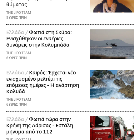
θύματος
THE LIFO TEAM
5 ΩΡΕΣ ΠΡΙΝ
Ελλάδα /
Φωτιά στη Σκύρο:
Ενισχύθηκαν οι εναέριες
δυνάμεις στην Κολυμπάδα
THE LIFO TEAM
6 ΩΡΕΣ ΠΡΙΝ
Ελλάδα /
Καιρός: Έρχεται νέο
ενισχυσμένο μελτέμι τις
επόμενες ημέρες - Η ανάρτηση
Κολυδά
THE LIFO TEAM
6 ΩΡΕΣ ΠΡΙΝ
Ελλάδα /
Φωτιά τώρα στην
Κρήνη της Λάρισας - Εστάλη
μήνυμα από το 112
THE LIFO TEAM