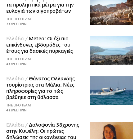
τα προληπτικά μέτρα για την
ευλογιά των αιγοπροβάτων
THE LIFO TEAM
3 ΩΡΕΣ ΠΡΙΝ
Ελλάδα /
Meteo: Οι έξι πιο
επικίνδυνες εβδομάδες του
έτους για δασικές πυρκαγιές
THE LIFO TEAM
4 ΩΡΕΣ ΠΡΙΝ
Ελλάδα /
Θάνατος Ολλανδής
τουρίστριας στα Μάλια: Νέες
πληροφορίες για το πώς
βρέθηκε στη θάλασσα
THE LIFO TEAM
4 ΩΡΕΣ ΠΡΙΝ
Ελλάδα /
Δολοφονία 38χρονης
στην Κυψέλη: Οι πρώτες
δηλώσεις της οικογένειας του