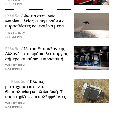
7 ΩΡΕΣ ΠΡΙΝ
Ελλάδα /
Φωτιά στην Αγία
Μαρίνα Ηλείας - Επιχειρούν 42
πυροσβέστες και εναέρια μέσα
THE LIFO TEAM
7 ΩΡΕΣ ΠΡΙΝ
Ελλάδα /
Μετρό Θεσσαλονίκης:
Αλλαγές στο ωράριο λειτουργίας
σήμερα και αύριο, Παρασκευή
THE LIFO TEAM
8 ΩΡΕΣ ΠΡΙΝ
Ελλάδα /
Κλοπές
μετασχηματιστών σε
Θεσσαλονίκη και Χαλκιδική: Τι
υποστηρίζουν οι συλληφθέντες
THE LIFO TEAM
9 ΩΡΕΣ ΠΡΙΝ