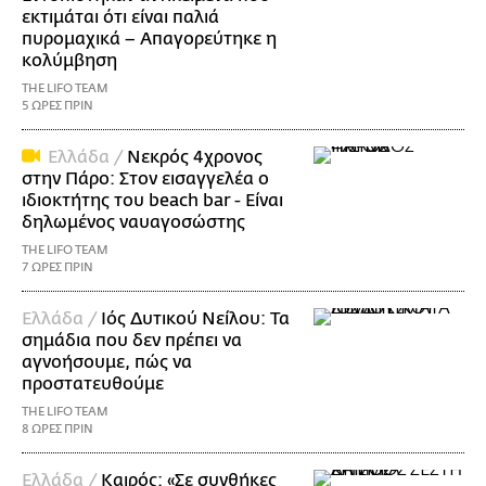
εκτιμάται ότι είναι παλιά
πυρομαχικά – Απαγορεύτηκε η
κολύμβηση
THE LIFO TEAM
5 ΩΡΕΣ ΠΡΙΝ
Ελλάδα /
Νεκρός 4χρονος
στην Πάρο: Στον εισαγγελέα ο
ιδιοκτήτης του beach bar - Είναι
δηλωμένος ναυαγοσώστης
THE LIFO TEAM
7 ΩΡΕΣ ΠΡΙΝ
Ελλάδα /
Ιός Δυτικού Νείλου: Τα
σημάδια που δεν πρέπει να
αγνοήσουμε, πώς να
προστατευθούμε
THE LIFO TEAM
8 ΩΡΕΣ ΠΡΙΝ
Ελλάδα /
Καιρός: «Σε συνθήκες