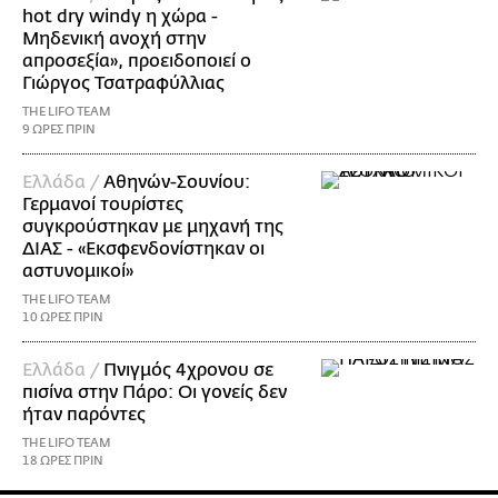
hot dry windy η χώρα -
Μηδενική ανοχή στην
απροσεξία», προειδοποιεί ο
Γιώργος Τσατραφύλλιας
THE LIFO TEAM
9 ΩΡΕΣ ΠΡΙΝ
Ελλάδα /
Αθηνών-Σουνίου:
Γερμανοί τουρίστες
συγκρούστηκαν με μηχανή της
ΔΙΑΣ - «Εκσφενδονίστηκαν οι
αστυνομικοί»
THE LIFO TEAM
10 ΩΡΕΣ ΠΡΙΝ
Ελλάδα /
Πνιγμός 4χρονου σε
πισίνα στην Πάρο: Οι γονείς δεν
ήταν παρόντες
THE LIFO TEAM
18 ΩΡΕΣ ΠΡΙΝ