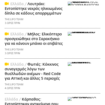
Ελλάδα /
Λουτράκι:
Εντοπίστηκε νεκρός ηλικιωμένος
δίπλα σε κάδους απορριμμάτων
THE LIFO TEAM
3 ΩΡΕΣ ΠΡΙΝ
Ελλάδα /
Μήλος: Ελικόπτερο
προσγειώθηκε στο Σαρακήνικο
για να κάνουν μπάνιο οι επιβάτες
THE LIFO TEAM
3 ΩΡΕΣ ΠΡΙΝ
Ελλάδα /
Φωτιές: Κόκκινος
συναγερμός λόγω των
θυελλωδών ανέμων - Red Code
για Αττική και άλλες 5 περιοχές
THE LIFO TEAM
4 ΩΡΕΣ ΠΡΙΝ
Ελλάδα /
Κάρπαθος:
Εντοπίστηκαν αντικείμενα που