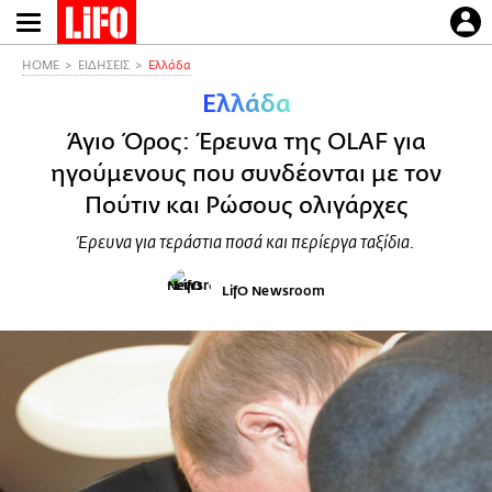
Παράκαμψη
προς
το
HOME
ΕΙΔΗΣΕΙΣ
Ελλάδα
κυρίως
Ελλάδα
περιεχόμενο
Άγιο Όρος: Έρευνα της OLAF για
ηγούμενους που συνδέονται με τον
Πούτιν και Ρώσους ολιγάρχες
Έρευνα για τεράστια ποσά και περίεργα ταξίδια.
LifO Newsroom