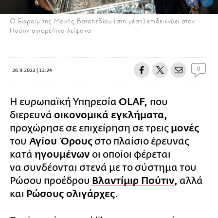
Ο Εφραίμ της Μονής Βατοπεδίου (στη μέση) επιδεικνύει στον
Πούτιν αγιορείτικα λείψανα
0
26.9.2022 | 12:24
Η ευρωπαϊκή Υπηρεσία
OLAF,
που
διερευνά
οικονομικά εγκλήματα,
προχώρησε σε επιχείρηση σε τρεις
μονές
του
Αγίου Όρους
στο πλαίσιο έρευνας
κατά
ηγουμένων
οι οποίοι φέρεται
να συνδέονται στενά με το σύστημα του
Ρώσου προέδρου
Βλαντίμιρ Πούτιν
,
αλλά
και
Ρώσους ολιγάρχες.