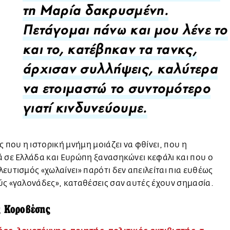
τη Μαρία δακρυσμένη.
Πετάγομαι πάνω και μου λένε το
και το, κατέβηκαν τα τανκς,
άρχισαν συλλήψεις, καλύτερα
να ετοιμαστώ το συντομότερο
γιατί κινδυνεύουμε.
ς που η ιστορική μνήμη μοιάζει να φθίνει, που η
 σε Ελλάδα και Ευρώπη ξανασηκώνει κεφάλι και που ο
ευτισμός «χωλαίνει» παρότι δεν απειλείται πια ευθέως
ς «γαλονάδες», καταθέσεις σαν αυτές έχουν σημασία.
ς Κοροβέσης