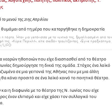
ς, λογοτέχνης, ποιητής, πολιτικός ακτιβιστής, τ.
ής
ό το μενού της 21ης Απριλίου
ι η πόρτα. Ήταν μια γειτόνισσα με το νυχτικό της, ξεμαλλιασμένη από τον
ή της. «Κύριε Περικλή», είπε σχεδόν τραυλίζοντας. «Έγινε πραξικόπημα
άν/LIFO
α νεαρών ηθοποιών που είχε διασπασθεί από το θέατρο
Ιωνίας δημιούργησε τη δικιά της ομάδα. Στόχος ένα λαϊκό
ιζωμένο σε μια γειτονιά της Αθήνας που με μια άλλη
 θα κάνει προσιτό σε ένα λαϊκό κοινό το ποιητικό θέατρο.
 και η διαφωνία με το θέατρο της Ν. Ιωνίας που είχε
ρος έναν ελιτισμό και είχε χάσει τον συλλογικό του
α.