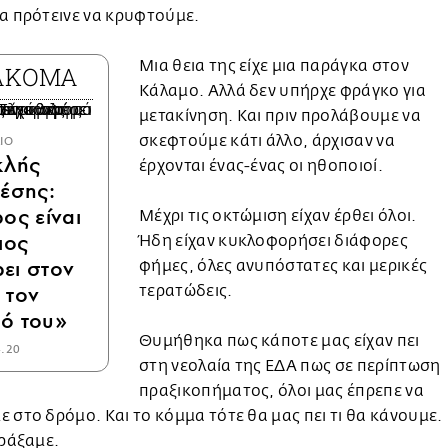
α πρότεινε να κρυφτούμε.
Μια θεια της είχε μια παράγκα στον
 ΑΚΟΜΑ
Κάλαμο. Αλλά δεν υπήρχε φράγκο για
μετακίνηση. Και πριν προλάβουμε να
σκεφτούμε κάτι άλλο, άρχισαν να
ΛΙΟ
κλής
έρχονται ένας-ένας οι ηθοποιοί.
έσης:
ος είναι
Μέχρι τις οκτώμιση είχαν έρθει όλοι.
ιος
Ήδη είχαν κυκλοφορήσει διάφορες
ει στον
φήμες, όλες ανυπόστατες και μερικές
 τον
τερατώδεις.
ό του»
Θυμήθηκα πως κάποτε μας είχαν πει
4.20
στη νεολαία της ΕΔΑ πως σε περίπτωση
πραξικοπήματος, όλοι μας έπρεπε να
 στο δρόμο. Και το κόμμα τότε θα μας πει τι θα κάνουμε.
πράξαμε.