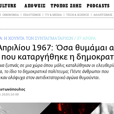
ULTURE
ΑΠΟΨΕΙΣ
ΤΡΟΠΟΣ ΖΩΗΣ
PODCASTS
θόνες
Ιδέες
Μόδα & Στυλ
Σκληρές Αλήθειε
ΟΙΚΟΝΟΜΊΑ
ΠΟΛΙΤΙΣΜΌΣ
TV & MEDIA
TECH & SCIENCE
ΑΘΛΗΤΙΣΜΌΣ
OnDemand
ουσική
Στήλες
Γεύση
Σκληρές Αλήθειε
έατρο
Οπτική Γωνία
Υγεία & Σώμα
Αληθινά Εγκλήμα
καστικά
Guests
Ταξίδια
: Η ΧΟΥΝΤΑ ΤΩΝ ΣΥΝΤΑΓΜΑΤΑΡΧΩΝ / 37 ΑΡΘΡΑ
Άλλο ένα podcas
βλίο
Επιστολές
Συνταγές
3.0
Απριλίου 1967: Όσα θυμάμαι α
χαιολογία &
Living
Ψυχή & Σώμα
τορία
Urban
 που καταργήθηκε η δημοκρατ
Άκου την επιστή
sign
Αγορά
Ιστορία μιας πόλη
ωτογραφία
 να ξυπνάς σε μια χώρα όπου μόλις καταλύθηκαν οι ελευθερίε
Pulp Fiction
α, το ίδιο το δημοκρατικό πολίτευμα; Πέντε άνθρωποι που
Radio Lifo
καν ολόψυχα στον αντιδικτατορικό αγώνα θυμούνται.
The Review
LiFO Politics
Αντωνόπουλος
4.2020 | 10:00
Το κρασί με απλά
λόγια
Ζούμε, ρε!