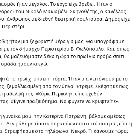
ασμός ήταν μεγάλος. Το έργο είχε βρεθεί. Ήταν ο
όρας» του Νικολό Μακιαβέλι. Σκηνοθέτης, ο Κανέλλος
υ, άνθρωπος με διεθνή θεατρική κουλτούρα. Δήμος είχε
ο Περιστέρι.
ίλη ήταν μια ξεχωριστή μέρα για μας. Θα υπογράφαμε
α με τον δήμαρχο Περιστερίου Β. Φωλόπουλο. Και, όπως
, θα μαζευόμαστε δέκα η ώρα το πρωί για πρόβα σπίτι
 ομάδα ήμουν κι εγώ.
εφτά το πρωί χτυπάει η πόρτα. Ήταν μια γειτόνισσα με το
ης, ξεμαλλιασμένη από τον ύπνο. Έτρεμε. Σκέφτηκε πως
 η αδελφή της. «Κύριε Περικλή», είπε σχεδόν
τας. «Έγινε πραξικόπημα. Να φύγετε να κρυφτείτε».
η γυναίκα μου, την Κατερίνα Πατρώνη, βάλαμε αμέσως
ο. Δεν μάθαμε τίποτα παραπάνω από αυτά που μας είπε η
α. Στραφήκαμε στο τηλέφωνο. Νεκρό. Τι κάνουμε τώρα;