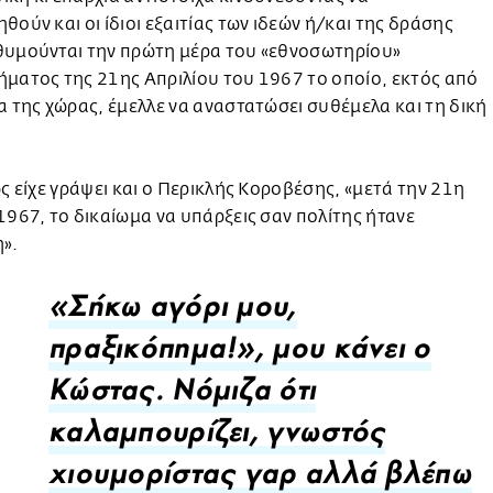
θούν και οι ίδιοι εξαιτίας των ιδεών ή/και της δράσης
θυμούνται την πρώτη μέρα του «εθνοσωτηρίου»
ματος της 21ης Απριλίου του 1967 το οποίο, εκτός από
α της χώρας, έμελλε να αναστατώσει συθέμελα και τη δική
.
ως είχε γράψει και ο Περικλής Κοροβέσης, «μετά την 21η
1967, το δικαίωμα να υπάρξεις σαν πολίτης ήτανε
».
«Σήκω αγόρι μου,
πραξικόπημα!», μου κάνει ο
Κώστας. Νόμιζα ότι
καλαμπουρίζει, γνωστός
χιουμορίστας γαρ αλλά βλέπω