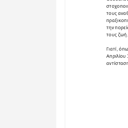
στοχοποιη
τους ανα
πραξικοπή
την πορεί
τους ζωή
Γιατί, όπ
Απριλίου 
αντίσταση