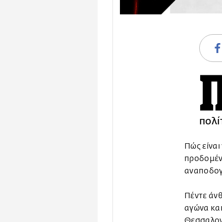
πολί
Πώς είναι
προδομένο
αναποδογυ
Πέντε άν
αγώνα και
Θεσσαλονί