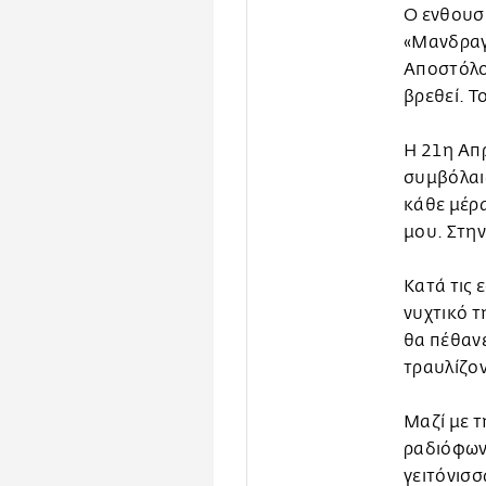
Ο ενθουσι
«Μανδραγ
Αποστόλο
βρεθεί. Τ
Η 21η Απρ
συμβόλαι
κάθε μέρα
μου. Στην
Κατά τις 
νυχτικό τ
θα πέθανε
τραυλίζον
Μαζί με τ
ραδιόφων
γειτόνισσ