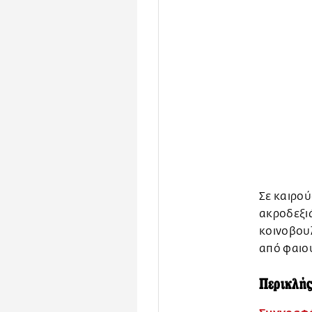
Σε καιρού
ακροδεξιά
κοινοβουλ
από φαιού
Περικλή