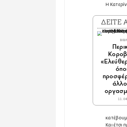
Η Κατερίν
ΔΕΙΤΕ
ΒΙΒ
Περι
Κοροβ
«Ελεύθερ
όπο
προσφέρ
άλλο
οργασμ
11.0
κατέβουμε
Και έτσι 