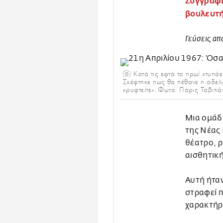
Συγγραφέα
βουλευτ
Γεύσεις απ
Κατά τις εφτά το πρωί χτυπάε
Σκέφτηκε πως θα πέθανε η αδελφ
κρυφτείτε». Φωτο: Πάρις Ταβιτι
Μια ομάδ
της Νέας 
θέατρο, ρ
αισθητική
Αυτή ήταν
στραφεί π
χαρακτήρ