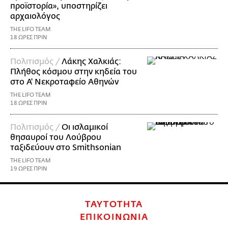
προϊστορία», υποστηρίζει
αρχαιολόγος
THE LIFO TEAM
18 ΩΡΕΣ ΠΡΙΝ
Πολιτισμός /
Λάκης Χαλκιάς:
Πλήθος κόσμου στην κηδεία του
στο Α' Νεκροταφείο Αθηνών
THE LIFO TEAM
18 ΩΡΕΣ ΠΡΙΝ
Πολιτισμός /
Οι ισλαμικοί
θησαυροί του Λούβρου
ταξιδεύουν στο Smithsonian
THE LIFO TEAM
19 ΩΡΕΣ ΠΡΙΝ
ΤΑΥΤΟΤΗΤΑ
ΕΠΙΚΟΙΝΩΝΙΑ