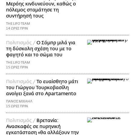
Μερόης κινδυνεύουν, καθώς ο
πόλεμος σταμάτησε τη
συντήρησή τους
THE LIFO TEAM
14 ΩΡΕΣ ΠΡΙΝ
Πολιτισμός /
Ο Σόμπρ μιλά για
τη δύσκολη σχέση του με το
φαγητό και το σώμα του
THE LIFO TEAM
15 ΩΡΕΣ ΠΡΙΝ
Πολιτισμός /
Το ευαίσθητο μάτι
του Γιώργου Τουρκοβασίλη
ανοίγει ξανά στο Apartamento
ΠΑΝΟΣ ΜΙΧΑΗΛ
15 ΩΡΕΣ ΠΡΙΝ
Πολιτισμός /
Βρετανία:
Ανασκαφές σε πυρηνική
εγκατάσταση «θα αλλάξουν την