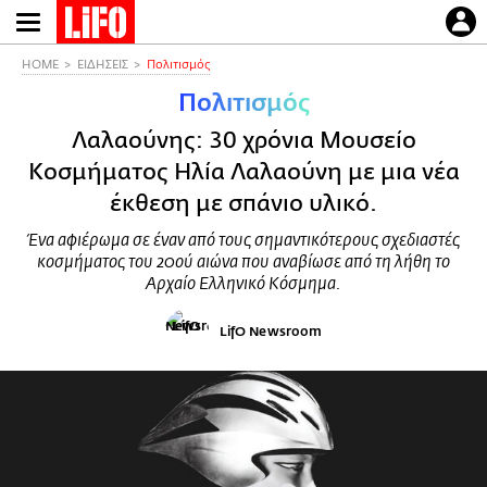
Παράκαμψη
προς
το
HOME
ΕΙΔΗΣΕΙΣ
Πολιτισμός
κυρίως
Πολιτισμός
περιεχόμενο
Λαλαούνης: 30 χρόνια Μουσείο
Κοσμήματος Ηλία Λαλαούνη με μια νέα
έκθεση με σπάνιο υλικό.
Ένα αφιέρωμα σε έναν από τους σημαντικότερους σχεδιαστές
κοσμήματος του 20ού αιώνα που αναβίωσε από τη λήθη το
Αρχαίο Ελληνικό Κόσμημα.
LifO Newsroom