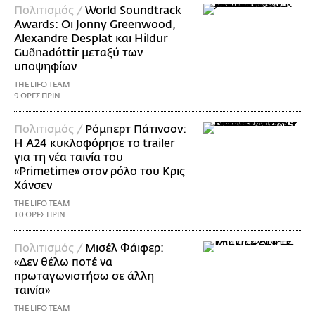
Πολιτισμός /
World Soundtrack
Awards: Οι Jonny Greenwood,
Alexandre Desplat και Hildur
Guðnadóttir μεταξύ των
υποψηφίων
THE LIFO TEAM
9 ΩΡΕΣ ΠΡΙΝ
Πολιτισμός /
Ρόμπερτ Πάτινσον:
Η Α24 κυκλοφόρησε το trailer
για τη νέα ταινία του
«Primetime» στον ρόλο του Κρις
Χάνσεν
THE LIFO TEAM
10 ΩΡΕΣ ΠΡΙΝ
Πολιτισμός /
Μισέλ Φάιφερ:
«Δεν θέλω ποτέ να
πρωταγωνιστήσω σε άλλη
ταινία»
THE LIFO TEAM