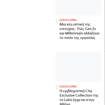
GOOD LIVING
Μια νέα οπτική της
επιτυχίας: Πώς Gen Zs
και Millennials αλλάζουν
το τοπίο της εργασίας
GOOD LIVING
Η εμβληματική City
Exclusive Collection της
Le Labo έρχεται στην
Αθήνα