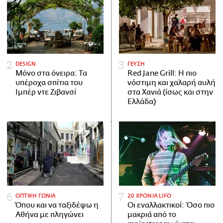
DESIGN
ΓΕΥΣΗ
Μόνο στα όνειρα: Τα
Red Jane Grill: Η πιο
υπέροχα σπίτια του
νόστιμη και χαλαρή αυλή
Ιμπέρ ντε Ζιβανσί
στα Χανιά (ίσως και στην
Ελλάδα)
ΟΠΤΙΚΗ ΓΩΝΙΑ
20 ΧΡΟΝΙΑ LIFO
Όπου και να ταξιδέψω η
Οι εναλλακτικοί: Όσο πιο
Αθήνα με πληγώνει
μακριά από το