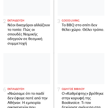
ΕΚΠΑΙΔΕΥΣΗ
GOOD LIVING
Νέοι δικηγόροι αλλάζουν
Το BBQ στο σπίτι δεν
το τοπίο: Πώς οι
θέλει χώρο. Θέλει τρόπο.
σπουδές Νομικής
οδηγούν σε θεσμική
συμμετοχή
ΕΚΠΑΙΔΕΥΣΗ
ΟΔΗΓΟΣ ΒΙΒΛΙΟΥ
«Νιώσαμε ότι το παιδί
Ο «Καθρέφτης» βρέθηκε
δεν έφυγε ποτέ από την
στην κορυφή της
Αθήνα»: Η εμπειρία
Bookvoice. Τι τον
οικογενειών που
ξεχώρισε ανάμεσα στα