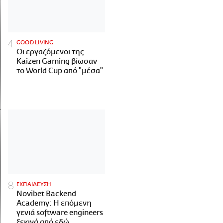
GOOD LIVING
Οι εργαζόμενοι της
Kaizen Gaming βίωσαν
το World Cup από "μέσα"
ΕΚΠΑΙΔΕΥΣΗ
Novibet Backend
Academy: Η επόμενη
γενιά software engineers
ξεκινά από εδώ