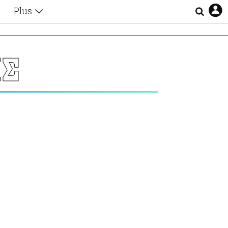
Plus
Θέματα
Συνεντεύξεις
Videos
ΗΣ
τα
Αφιερώματα
Ζώδια
Εξομολογήσεις
Blogs
η
Οι Αθηναίοι
Απώλειες
Lgbtqi+
Επιλογές