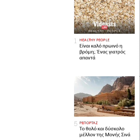
HEALTHY PEOPLE
Είναι καλό πρωινό η
βρόμη; Ένας γιατρός
απαντά
ΡΕΠΟΡΤΑΖ
Το θολό και δύσκολο
μέλλον της Μονής Σινά