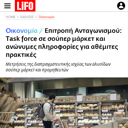
Παράκαμψη
προς
το
HOME
ΕΙΔΗΣΕΙΣ
Οικονομία
κυρίως
Οικονομία
/
Επιτροπή Ανταγωνισμού:
περιεχόμενο
Τask force σε σούπερ μάρκετ και
ανώνυμες πληροφορίες για αθέμιτες
πρακτικές
Mετρήσεις της διαπραγματευτικής ισχύος των αλυσίδων
σούπερ μάρκετ και προμηθευτών