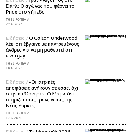
Ειδήσεις /
Iράν - Αίγυπτος στο
Σιάτλ: Ο αγώνας που φέρνει τo
Pride στο γήπεδο
THE LIFO TEAM
22.6.2026
Ειδήσεις /
Ο Colton Underwood
λέει ότι έβγαινε με παντρεμένους
άνδρες για να μη μαθευτεί ότι
είναι gay
THE LIFO TEAM
18.6.2026
Ειδήσεις /
«Οι ιατρικές
αποφάσεις ανήκουν σε εσάς, όχι
στην κυβέρνηση»: Ο Μαμντάνι
στηρίζει τους τρανς νέους της
Νέας Υόρκης
THE LIFO TEAM
17.6.2026
Ειδήσεις /
Το Μουντιάλ 2026