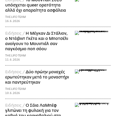
υπόσχεται queer ορατότητα
αλλά όχι απαραίτητα ασφάλεια
THE LIFO TEAM
16.6.2026
Ειδήσεις /
Η Μέγκαν Δι Στάλιον,
ο Ντέιβιντ Γκέτα και ο Μποτσέλι
ανοίγουν το Μουντιάλ σαν
παγκόσμιο ποπ σόου
THE LIFO TEAM
11.6.2026
Ειδήσεις /
Δύο πρώην μοναχές
ερωτεύτηκαν μετά το μοναστήρι
και παντρεύτηκαν
THE LIFO TEAM
10.6.2026
Ειδήσεις /
Ο Σάια ΛαΜπέφ
γλιτώνει τη φυλακή για τον
καβγά του καρναβαλιού στη