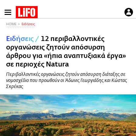
Παράκαμψη
προς
το
HOME
Ειδήσεις
κυρίως
Ειδήσεις
/
12 περιβαλλοντικές
περιεχόμενο
οργανώσεις ζητούν απόσυρση
άρθρου για «ήπια αναπτυξιακά έργα»
σε περιοχές Natura
Περιβαλλοντικές οργανώσεις ζητούν απόσυρση διάταξης σε
νομοσχέδιο που προωθούν οι Άδωνις Γεωργιάδης και Κώστας
Σκρέκας