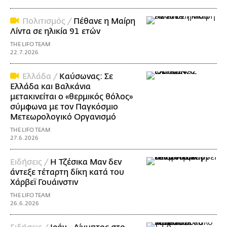
Πολιτισμός /
Πέθανε η Μαίρη
Λίντα σε ηλικία 91 ετών
THE LIFO TEAM
22.7.2026
Ελλάδα /
Καύσωνας: Σε
Ελλάδα και Βαλκάνια
μετακινείται ο «θερμικός θόλος»
σύμφωνα με τον Παγκόσμιο
Μετεωρολογικό Οργανισμό
THE LIFO TEAM
27.6.2026
Ειδήσεις /
Η Τζέσικα Μαν δεν
άντεξε τέταρτη δίκη κατά του
Χάρβεϊ Γουάινστιν
THE LIFO TEAM
26.6.2026