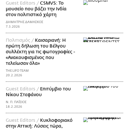
Guest Editors /
CSMVS: Το
μουσείο που βάζει την Ινδία
στον πολιτιστικό χάρτη
ΔΗΜΗΤΡΗΣ ΔΑΜΑΣΚΟΣ
7.3.2026
Πολιτισμός /
Καισαριανή: Η
πρώτη δήλωση του Βέλγου
συλλέκτη για τις φωτογραφίες -
«Ανακουφισμένος που
τελείωσαν όλα»
THE LIFO TEAM
20.2.2026
Guest Editors /
Επιτύμβιο του
Νίκου Στεφάνου
Ν. Π. ΠΑΪ́ΣΙΟΣ
18.2.2026
Guest Editors /
Κυκλοφοριακό
στην Αττική: Λύσεις τώρα,