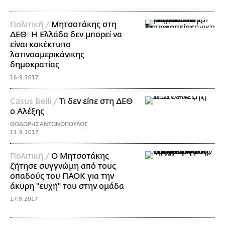
Πολιτική /
Μητσοτάκης στη
ΔΕΘ: H Ελλάδα δεν μπορεί να
είναι κακέκτυπο
λατινοαμερικάνικης
δημοκρατίας
16.9.2017
Casus Belli /
Τι δεν είπε στη ΔΕΘ
ο Αλέξης
ΘΟΔΩΡΗΣ ΑΝΤΩΝΟΠΟΥΛΟΣ
11.9.2017
Πολιτική /
Ο Μητσοτάκης
ζήτησε συγγνώμη από τους
οπαδούς του ΠΑΟΚ για την
άκυρη "ευχή" του στην ομάδα
17.9.2017