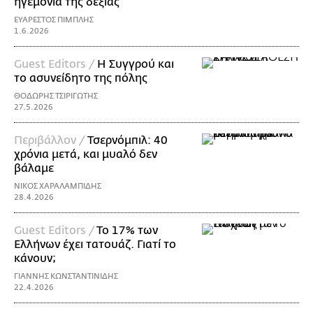
ηγεμονία της δεξιάς
ΕΥΑΡΕΣΤΟΣ ΠΙΜΠΛΗΣ
1.6.2026
Guest Editors /
Η Συγγρού και
το ασυνείδητο της πόλης
ΘΟΔΩΡΗΣ ΤΣΙΡΙΓΩΤΗΣ
27.5.2026
Περιβάλλον /
Τσερνόμπιλ: 40
χρόνια μετά, και μυαλό δεν
βάλαμε
ΝΙΚΟΣ ΧΑΡΑΛΑΜΠΙΔΗΣ
28.4.2026
Guest Editors /
To 17% των
Ελλήνων έχει τατουάζ. Γιατί το
κάνουν;
ΓΙΑΝΝΗΣ ΚΩΝΣΤΑΝΤΙΝΙΔΗΣ
22.4.2026