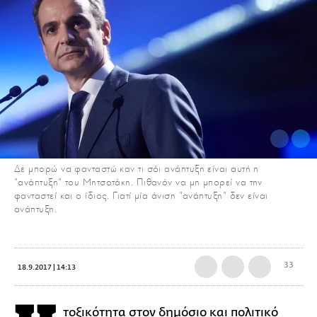
Δε μπορώ να φανταστώ καν τι σόι ανάπτυξη είναι αυτή η
"ανάπτυξη" του Μητσοτάκη. Πιθανόν να μη μπορεί να την
φανταστεί και ο ίδιος. Γιατί μία άνιση "ανάπτυξη" δεν είναι
ανάπτυξη.
33
18.9.2017 | 14:13
τοξικότητα στον δημόσιο και πολιτικό