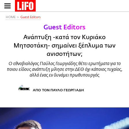
Παράκαμψη
προς
το
HOME
Guest Editors
κυρίως
Guest Editors
περιεχόμενο
Ανάπτυξη -κατά τον Κυριάκο
Μητσοτάκη- σημαίνει ξέπλυμα των
ανισοτήτων;
Ο εθνοβιολόγος Παύλος Γεωργιάδης θέτει ερωτήματα για το
ποιου είδους ανάπτυξη μίλησε στην ΔΕΘ όχι κάποιος τυχαίος,
αλλά ένας εν δυνάμει πρωθυπουργός
ΑΠΟ ΤΟΝ ΠΑΥΛΟ ΓΕΩΡΓΙΑΔΗ