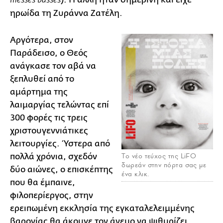
messes basses
ηρωίδα τη Ζυράννα Ζατέλη.
Αργότερα, στον
Παράδεισο, ο Θεός
ανάγκασε τον αβά να
ξεπλυθεί από το
αμάρτημα της
λαιμαργίας τελώντας επί
300 φορές τις τρεις
χριστουγεννιάτικες
λειτουργίες. Ύστερα από
πολλά χρόνια, σχεδόν
Το νέο τεύχος της LiFO
δωρεάν στην πόρτα σας με
δύο αιώνες, ο επισκέπτης
ένα κλικ.
που θα έμπαινε,
φιλοπερίεργος, στην
ερειπωμένη εκκλησία της εγκαταλελειμμένης
βαρονίας θα άκουγε τον άνεμο να ψιθυρίζει,