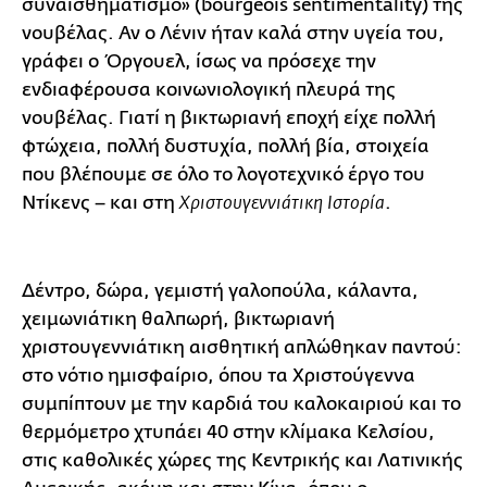
συναισθηματισμό» (bourgeois sentimentality) της
νουβέλας. Αν ο Λένιν ήταν καλά στην υγεία του,
γράφει ο Όργουελ, ίσως να πρόσεχε την
ενδιαφέρουσα κοινωνιολογική πλευρά της
νουβέλας. Γιατί η βικτωριανή εποχή είχε πολλή
φτώχεια, πολλή δυστυχία, πολλή βία, στοιχεία
που βλέπουμε σε όλο το λογοτεχνικό έργο του
Ντίκενς – και στη
.
Χριστουγεννιάτικη Ιστορία
Δέντρο, δώρα, γεμιστή γαλοπούλα, κάλαντα,
χειμωνιάτικη θαλπωρή, βικτωριανή
χριστουγεννιάτικη αισθητική απλώθηκαν παντού:
στο νότιο ημισφαίριο, όπου τα Χριστούγεννα
συμπίπτουν με την καρδιά του καλοκαιριού και το
θερμόμετρο χτυπάει 40 στην κλίμακα Κελσίου,
στις καθολικές χώρες της Κεντρικής και Λατινικής