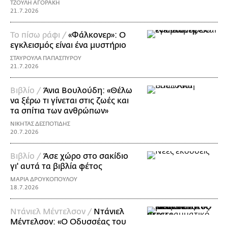
ΤΖΟΥΛΗ ΑΓΟΡΑΚΗ
21.7.2026
Το πίσω ράφι /
«Φάλκονερ»: Ο
εγκλεισμός είναι ένα μυστήριο
ΣΤΑΥΡΟΥΛΑ ΠΑΠΑΣΠΥΡΟΥ
21.7.2026
Βιβλίο /
Άνια Βουλούδη: «Θέλω
να ξέρω τι γίνεται στις ζωές και
τα σπίτια των ανθρώπων»
ΝΙΚΗΤΑΣ ΔΕΣΠΟΤΙΔΗΣ
20.7.2026
Βιβλίο /
Άσε χώρο στο σακίδιο
γι' αυτά τα βιβλία φέτος
ΜΑΡΙΑ ΔΡΟΥΚΟΠΟΥΛΟΥ
18.7.2026
Ντάνιελ Μέντελσον /
Ντάνιελ
Μέντελσον: «Ο Οδυσσέας του