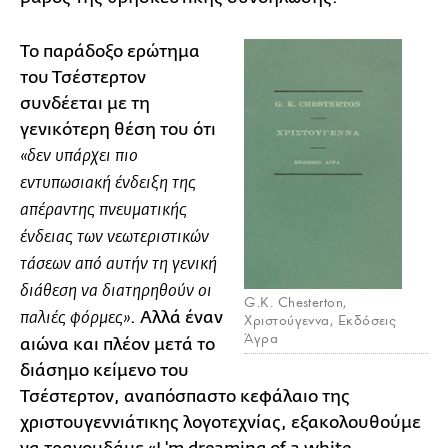
Το παράδοξο ερώτημα
του Τσέστερτον
συνδέεται με τη
γενικότερη θέση του ότι
«δεν υπάρχει πιο
εντυπωσιακή ένδειξη της
απέραντης πνευματικής
ένδειας των νεωτεριστικών
τάσεων από αυτήν τη γενική
διάθεση να διατηρηθούν οι
G.K. Chesterton,
. Αλλά έναν
παλιές φόρμες»
Χριστούγεννα, Εκδόσεις
Άγρα
αιώνα και πλέον μετά το
διάσημο κείμενο του
Τσέστερτον, αναπόσπαστο κεφάλαιο της
χριστουγεννιάτικης λογοτεχνίας, εξακολουθούμε