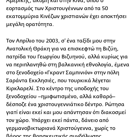
Αμερικής, ακόμη και στην Κίνα, όπου ο
εορτασμός των Χριστουγέννων από τα 50
εκατομμύρια Κινέζων χριστιανών έχει αποκτήσει
μεγάλη ορατότητα.
Τον Απρίλιο του 2003, σ' ένα ταξίδι μου στην
Ανατολική Θράκη για να επισκεφτώ τη Βιζύη,
πατρίδα του Γεωργίου Βιζυηνού, αλλά κυρίως για
να περιπλανηθώ στη βαλκανική εθνολογία, έμενα
στο ξενοδοχείο «Γκραντ Σαμπινιόν» στην πόλη
Σαράντα Εκκλησιές, που τουρκικά λέγεται
Κιρκλαρελί. Στο κέντρο της υποδοχής του
ξενοδοχείου –ημιφωτισμένο, αλλά καθαρό–
δέσποζε ένα χριστουγεννιάτικο δέντρο. Ρώτησα
γιατί είναι εκεί και μου απάντησαν ότι διακοσμεί
τον χώρο. Υπάρχει εκεί πάντα, δάνειο από
γερμανοβικτωριανά Χριστούγεννα, χωρίς το
βάρος της θρησκευτικής συνδήλωσης.