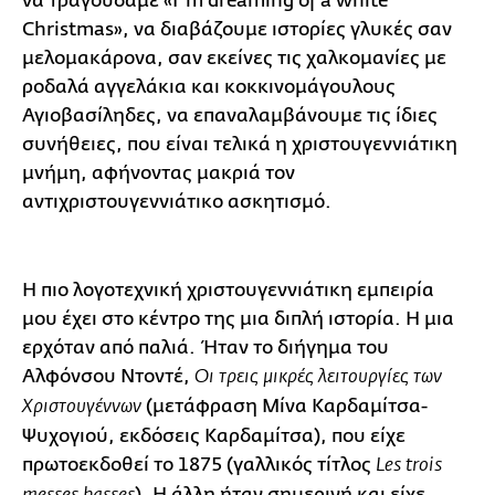
να τραγουδάμε «I 'm dreaming of a white
Christmas», να διαβάζουμε ιστορίες γλυκές σαν
μελομακάρονα, σαν εκείνες τις χαλκομανίες με
ροδαλά αγγελάκια και κοκκινομάγουλους
Αγιοβασίληδες, να επαναλαμβάνουμε τις ίδιες
συνήθειες, που είναι τελικά η χριστουγεννιάτικη
μνήμη, αφήνοντας μακριά τον
αντιχριστουγεννιάτικο ασκητισμό.
Η πιο λογοτεχνική χριστουγεννιάτικη εμπειρία
μου έχει στο κέντρο της μια διπλή ιστορία. Η μια
ερχόταν από παλιά. Ήταν το διήγημα του
Αλφόνσου Ντοντέ,
Οι τρεις μικρές λειτουργίες των
(μετάφραση Μίνα Καρδαμίτσα-
Χριστουγέννων
Ψυχογιού, εκδόσεις Καρδαμίτσα), που είχε
πρωτοεκδοθεί το 1875 (γαλλικός τίτλος
Les trois
). Η άλλη ήταν σημερινή και είχε