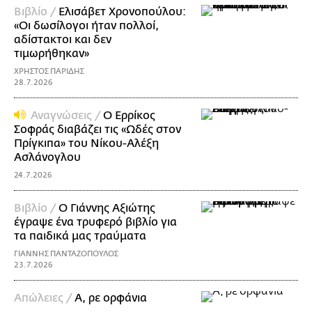
Βιβλίο /
Ελισάβετ Χρονοπούλου:
«Οι δωσίλογοι ήταν πολλοί,
αδίστακτοι και δεν
τιμωρήθηκαν»
ΧΡΗΣΤΟΣ ΠΑΡΙΔΗΣ
28.7.2026
Αναγνώσεις /
Ο Ερρίκος
Σοφράς διαβάζει τις «Ωδές στον
Πρίγκιπα» του Νίκoυ-Αλέξη
Ασλάνογλου
24.7.2026
Βιβλίο /
Ο Γιάννης Αξιώτης
έγραψε ένα τρυφερό βιβλίο για
τα παιδικά μας τραύματα
ΓΙΑΝΝΗΣ ΠΑΝΤΑΖΟΠΟΥΛΟΣ
23.7.2026
Απώλειες /
Α, ρε ορφάνια