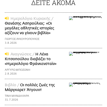
ΔΕΙΤΕ ΑΚΟΜΑ
Ημερολόγια Κυριακής /
Θανάσης Ασπρούλιας: «Οι
μεγάλες αθλητικές ιστορίες
αξίζουν να γίνουν βιβλία»
ΓΙΩΡΓΟΣ ΛΥΚΟΥΡΟΠΟΥΛΟΣ
3.8.2026
Αναγνώσεις /
Η Λένα
Κιτσοπούλου διαβάζει το
«Ημερολόγιο Φράνκενσταϊν»
ΑΡΓΥΡΩ ΜΠΟΖΩΝΗ
2.8.2026
Βιβλίο /
Οι πολλές ζωές της
Μάργκαρετ Άτγουντ
ΤΙΝΑ ΜΑΝΔΗΛΑΡΑ
31.7.2026