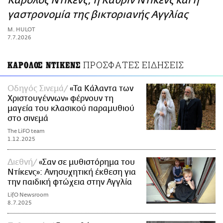
Κάρολος Ντίκενς, η Κάθριν Ντίκενς και η
ΑΜΠΑ
γαστρονομία της βικτοριανής Αγγλίας
PRINT
M. HULOT
7.7.2026
ΠΡΟΣΦΑΤΕΣ ΕΙΔΗΣΕΙΣ
ΚΑΡΟΛΟΣ ΝΤΙΚΕΝΣ
Οδηγός Σινεμά
«Τα Κάλαντα των
Χριστουγέννων» φέρνουν τη
μαγεία του κλασικού παραμυθιού
στο σινεμά
The LiFO team
1.12.2025
Διεθνή
«Σαν σε μυθιστόρημα του
Ντίκενς»: Ανησυχητική έκθεση για
την παιδική φτώχεια στην Αγγλία
LifO Newsroom
8.7.2025