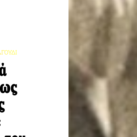
ΓΟΥΔΙ
ά
πως
ς
: