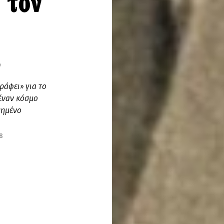
 τον
α
άφει» για το
έναν κόσμο
γημένο
8