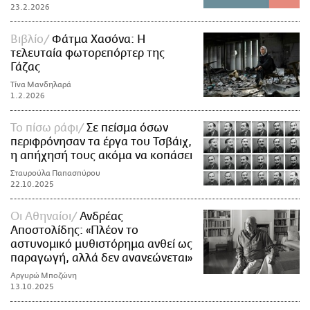
23.2.2026
Βιβλίο
Φάτμα Χασόνα: Η
τελευταία φωτορεπόρτερ της
Γάζας
Τίνα Μανδηλαρά
1.2.2026
Το πίσω ράφι
Σε πείσμα όσων
περιφρόνησαν τα έργα του Τσβάιχ,
η απήχησή τους ακόμα να κοπάσει
Σταυρούλα Παπασπύρου
22.10.2025
Οι Αθηναίοι
Ανδρέας
Αποστολίδης: «Πλέον το
αστυνομικό μυθιστόρημα ανθεί ως
παραγωγή, αλλά δεν ανανεώνεται»
Αργυρώ Μποζώνη
13.10.2025