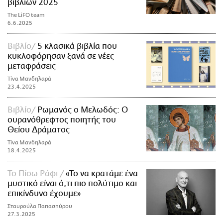
βιβλίων 2025
The LiFO team
6.6.2025
Βιβλίο
5 κλασικά βιβλία που
κυκλοφόρησαν ξανά σε νέες
μεταφράσεις
Τίνα Μανδηλαρά
23.4.2025
Βιβλίο
Ρωμανός ο Μελωδός: Ο
ουρανόθρεφτος ποιητής του
Θείου Δράματος
Τίνα Μανδηλαρά
18.4.2025
Το Πίσω Ράφι
«Το να κρατάμε ένα
μυστικό είναι ό,τι πιο πολύτιμο και
επικίνδυνο έχουμε»
Σταυρούλα Παπασπύρου
27.3.2025