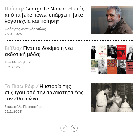
Ποίηση
George Le Nonce: «Εκτός
από τα fake news, υπάρχει η fake
λογοτεχνία και ποίηση»
Θοδωρής Αντωνόπουλος
25.3.2025
Βιβλίο
Είναι τα δοκίμια η νέα
εκδοτική μόδα;
Τίνα Μανδηλαρά
3.2.2025
Το Πίσω Ράφι
H ιστορία της
συζύγου από την αρχαιότητα έως
τον 20ό αιώνα
Σταυρούλα Παπασπύρου
21.1.2025
<
>