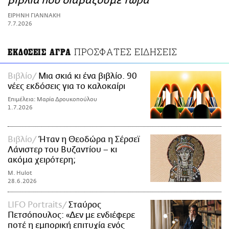
βιβλία που διαβάζουμε τώρα
ΑΜΠΑ
ΕΙΡΗΝΗ ΓΙΑΝΝΑΚΗ
PRINT
7.7.2026
ΠΡΟΣΦΑΤΕΣ ΕΙΔΗΣΕΙΣ
ΕΚΔΟΣΕΙΣ ΑΓΡΑ
Βιβλίο
Μια σκιά κι ένα βιβλίο. 90
νέες εκδόσεις για το καλοκαίρι
Επιμέλεια: Μαρία Δρουκοπούλου
1.7.2026
Βιβλίο
Ήταν η Θεοδώρα η Σέρσεϊ
Λάνιστερ του Βυζαντίου – κι
ακόμα χειρότερη;
M. Hulot
28.6.2026
LIFO Portraits
Σταύρος
Πετσόπουλος: «Δεν με ενδιέφερε
ποτέ η εμπορική επιτυχία ενός