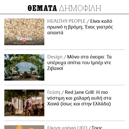
ΔΗΜΟΦΙΛΗ
ΘΕΜΑΤΑ
HEALTHY PEOPLE
Είναι καλό
πρωινό η βρόμη; Ένας γιατρός
απαντά
Design
Μόνο στα όνειρα: Τα
υπέροχα σπίτια του Ιμπέρ ντε
Ζιβανσί
Γεύση
Red Jane Grill: Η πιο
νόστιμη και χαλαρή αυλή στα
Χανιά (ίσως και στην Ελλάδα)
Είκοσι χρόνια LIFO
Tρεις