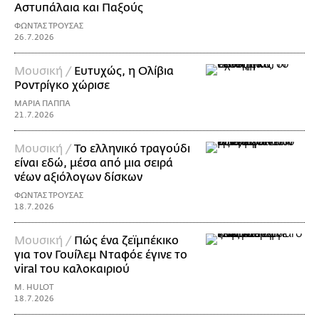
Αστυπάλαια και Παξούς
ΦΩΝΤΑΣ ΤΡΟΥΣΑΣ
26.7.2026
Μουσική /
Ευτυχώς, η Ολίβια
Ροντρίγκο χώρισε
ΜΑΡΙΑ ΠΑΠΠΑ
21.7.2026
Μουσική /
Το ελληνικό τραγούδι
είναι εδώ, μέσα από μια σειρά
νέων αξιόλογων δίσκων
ΦΩΝΤΑΣ ΤΡΟΥΣΑΣ
18.7.2026
Μουσική /
Πώς ένα ζεϊμπέκικο
για τον Γουίλεμ Νταφόε έγινε το
viral του καλοκαιριού
M. HULOT
18.7.2026