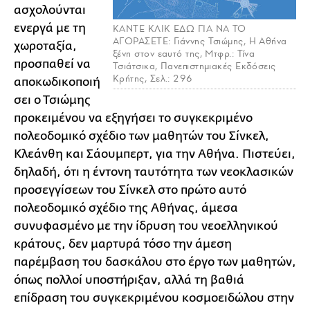
ασχολούνται
ενεργά με τη
ΚΑΝΤΕ ΚΛΙΚ ΕΔΩ ΓΙΑ ΝΑ ΤΟ
ΑΓΟΡΑΣΕΤΕ: Γιάννης Τσιώμης, Η Αθήνα
χωροταξία,
ξένη στον εαυτό της, Μτφρ.: Τίνα
προσπαθεί να
Τσιάτσικα, Πανεπιστημιακές Εκδόσεις
Κρήτης, Σελ.: 296
αποκωδικοποιή
σει ο Τσιώμης
προκειμένου να εξηγήσει το συγκεκριμένο
πολεοδομικό σχέδιο των μαθητών του Σίνκελ,
Κλεάνθη και Σάουμπερτ, για την Αθήνα. Πιστεύει,
δηλαδή, ότι η έντονη ταυτότητα των νεοκλασικών
προσεγγίσεων του Σίνκελ στο πρώτο αυτό
πολεοδομικό σχέδιο της Αθήνας, άμεσα
συνυφασμένο με την ίδρυση του νεοελληνικού
κράτους, δεν μαρτυρά τόσο την άμεση
παρέμβαση του δασκάλου στο έργο των μαθητών,
όπως πολλοί υποστήριξαν, αλλά τη βαθιά
επίδραση του συγκεκριμένου κοσμοειδώλου στην