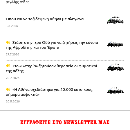
μεγάλης πόλης
Όπου και να ταξιδέψω η Αθήνα με πληγώνει
3.8.2026
Στάση στην Ιερά Οδό για να ζητήσεις την εύνοια
της Αφροδίτης και του Έρωτα
27.7.2026
Στo «Σωτηρία» ζητούσαν θεραπεία οι φυματικοί
της πόλης
20.7.2026
«Η Αθήνα σχεδιάστηκε για 40.000 κατοίκους,
σήμερα ασφυκτιά»
20.5.2026
ΕΓΓΡΑΦΕΙΤΕ ΣΤΟ NEWSLETTER ΜΑΣ