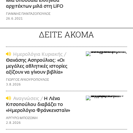
Μια σπουδαία Ελληνίδα
αρχιτέκτων μιλά στη LiFO
ΓΙΑΝΝΗΣ ΠΑΝΤΑΖΟΠΟΥΛΟΣ
26.6.2021
ΔΕΙΤΕ ΑΚΟΜΑ
Ημερολόγια Κυριακής /
Θανάσης Ασπρούλιας: «Οι
μεγάλες αθλητικές ιστορίες
αξίζουν να γίνουν βιβλία»
ΓΙΩΡΓΟΣ ΛΥΚΟΥΡΟΠΟΥΛΟΣ
3.8.2026
Αναγνώσεις /
Η Λένα
Κιτσοπούλου διαβάζει το
«Ημερολόγιο Φράνκενσταϊν»
ΑΡΓΥΡΩ ΜΠΟΖΩΝΗ
2.8.2026