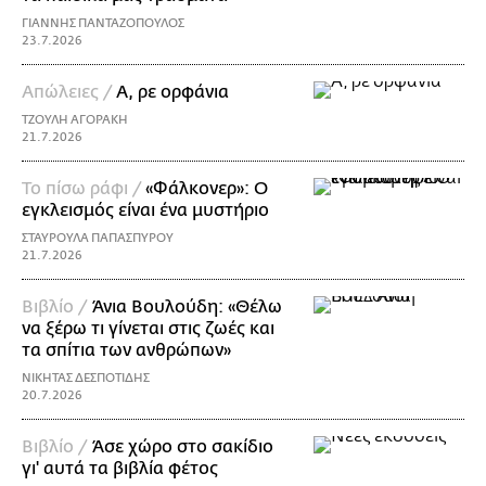
ΓΙΑΝΝΗΣ ΠΑΝΤΑΖΟΠΟΥΛΟΣ
23.7.2026
Απώλειες /
Α, ρε ορφάνια
ΤΖΟΥΛΗ ΑΓΟΡΑΚΗ
21.7.2026
Το πίσω ράφι /
«Φάλκονερ»: Ο
εγκλεισμός είναι ένα μυστήριο
ΣΤΑΥΡΟΥΛΑ ΠΑΠΑΣΠΥΡΟΥ
21.7.2026
Βιβλίο /
Άνια Βουλούδη: «Θέλω
να ξέρω τι γίνεται στις ζωές και
τα σπίτια των ανθρώπων»
ΝΙΚΗΤΑΣ ΔΕΣΠΟΤΙΔΗΣ
20.7.2026
Βιβλίο /
Άσε χώρο στο σακίδιο
γι' αυτά τα βιβλία φέτος