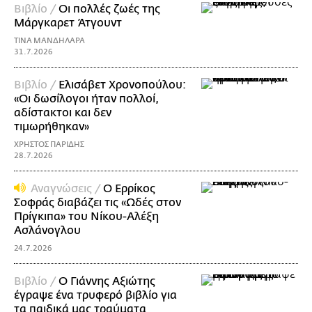
Βιβλίο /
Οι πολλές ζωές της
Μάργκαρετ Άτγουντ
ΤΙΝΑ ΜΑΝΔΗΛΑΡΑ
31.7.2026
Βιβλίο /
Ελισάβετ Χρονοπούλου:
«Οι δωσίλογοι ήταν πολλοί,
αδίστακτοι και δεν
τιμωρήθηκαν»
ΧΡΗΣΤΟΣ ΠΑΡΙΔΗΣ
28.7.2026
Αναγνώσεις /
Ο Ερρίκος
Σοφράς διαβάζει τις «Ωδές στον
Πρίγκιπα» του Νίκoυ-Αλέξη
Ασλάνογλου
24.7.2026
Βιβλίο /
Ο Γιάννης Αξιώτης
έγραψε ένα τρυφερό βιβλίο για
τα παιδικά μας τραύματα