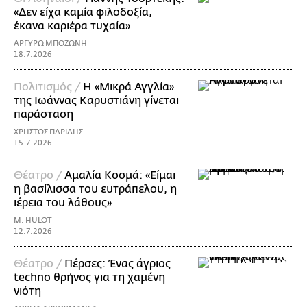
«Δεν είχα καμία φιλοδοξία,
έκανα καριέρα τυχαία»
ΑΡΓΥΡΩ ΜΠΟΖΩΝΗ
18.7.2026
Πολιτισμός /
Η «Μικρά Αγγλία»
της Ιωάννας Καρυστιάνη γίνεται
παράσταση
ΧΡΗΣΤΟΣ ΠΑΡΙΔΗΣ
15.7.2026
Θέατρο /
Αμαλία Κοσμά: «Είμαι
η βασίλισσα του ευτράπελου, η
ιέρεια του λάθους»
M. HULOT
12.7.2026
Θέατρο /
Πέρσες: Ένας άγριος
techno θρήνος για τη χαμένη
νιότη