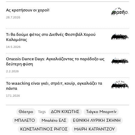
Ας κρατήσουν οι χοροί!
28.7.2026
Τι θα δούμε φέτος στο Διεθνές Φεστιβάλ Χορού
Καλαμάτας
14.5.2026
Onassis Dance Days: Αγκαλιάζοντας το παράδοξο ως
δεύτερη φύση
2.2.2026
Το waacking είναι γκέι, στρέιτ, κουίρ, αγκαλιάζει τα
πάντα
17.1.2026
Θέατρο
ΔΟΝ ΚΙΧΩΤΗΣ
Τιάγκο Μπορντίν
Tags
ΜΠΑΛΕΤΟ
Μπαλέτο ΕΛΣ
ΕΘΝΙΚΗ ΛΥΡΙΚΗ ΣΚΗΝΗ
ΚΩΝΣΤΑΝΤΙΝΟΣ ΡΗΓΟΣ
ΜΑΙΡΗ ΚΑΤΡΑΝΤΖΟΥ