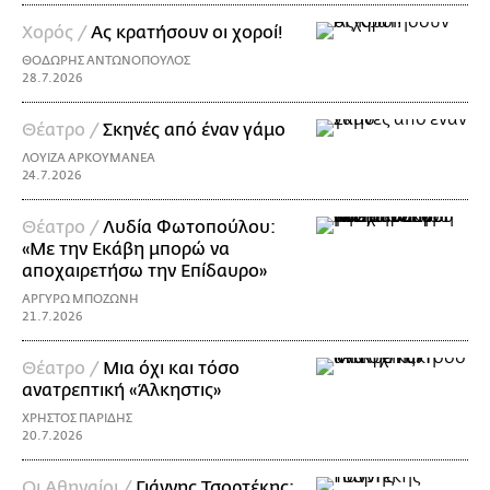
Χορός /
Ας κρατήσουν οι χοροί!
ΘΟΔΩΡΗΣ ΑΝΤΩΝΟΠΟΥΛΟΣ
28.7.2026
Θέατρο /
Σκηνές από έναν γάμο
ΛΟΥΙΖΑ ΑΡΚΟΥΜΑΝΕΑ
24.7.2026
Θέατρο /
Λυδία Φωτοπούλου:
«Με την Εκάβη μπορώ να
αποχαιρετήσω την Επίδαυρο»
ΑΡΓΥΡΩ ΜΠΟΖΩΝΗ
21.7.2026
Θέατρο /
Μια όχι και τόσο
ανατρεπτική «Άλκηστις»
ΧΡΗΣΤΟΣ ΠΑΡΙΔΗΣ
20.7.2026
Οι Αθηναίοι /
Γιάννης Τσορτέκης: