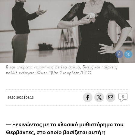
Είναι υπέροχο να ανήκεις σε ένα σχήμα, δίνεις και παίρνεις
πολλή ενέργεια. Φωτ.: Εβίτα Σκουρλέτη/LiFO
0
24.10.2022 | 08:13
— Ξεκινώντας με το κλασικό μυθιστόρημα του
Θερβάντες, στο οποίο βασίζεται αυτή η