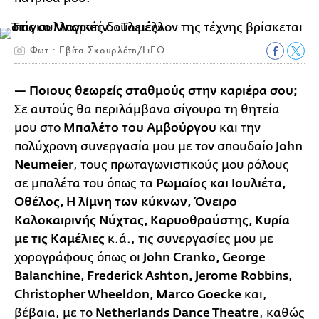
Φωτ.: Εβίτα Σκουρλέτη/LiFO
— Ποιους θεωρείς σταθμούς στην καριέρα σου;
Σε αυτούς θα περιλάμβανα σίγουρα τη θητεία
μου στο
Μπαλέτο του Αμβούργου
και την
πολύχρονη συνεργασία μου με τον σπουδαίο
John
Neumeier
, τους πρωταγωνιστικούς μου ρόλους
σε μπαλέτα του όπως τα
Ρωμαίος και Ιουλιέτα,
Οθέλος, Η λίμνη των κύκνων, Όνειρο
Καλοκαιρινής Νύχτας, Καρυοθραύστης, Κυρία
με τις Καμέλιες
κ.ά., τις συνεργασίες μου με
χορογράφους όπως οι
John Cranko, George
Balanchine, Frederick Ashton, Jerome Robbins,
Christopher Wheeldon, Marco Goecke
και,
βέβαια, με το
Netherlands Dance Theatre
, καθώς