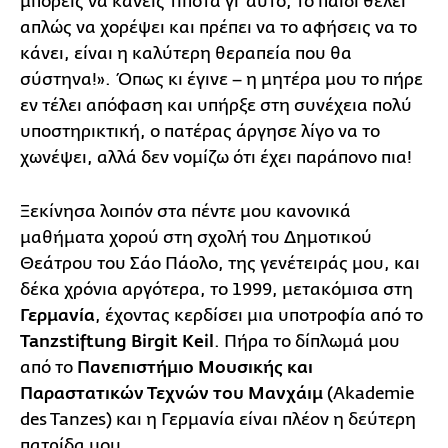
μπορείς να κάνεις τίποτα γι’ αυτό, το παιδί θέλει
απλώς να χορέψει και πρέπει να το αφήσεις να το
κάνει, είναι η καλύτερη θεραπεία που θα
σύστηνα!». Όπως κι έγινε – η μητέρα μου το πήρε
εν τέλει απόφαση και υπήρξε στη συνέχεια πολύ
υποστηρικτική, ο πατέρας άργησε λίγο να το
χωνέψει, αλλά δεν νομίζω ότι έχει παράπονο πια!
Ξεκίνησα λοιπόν στα πέντε μου κανονικά
μαθήματα χορού στη σχολή του Δημοτικού
Θεάτρου του Σάο Πάολο, της γενέτειράς μου, και
δέκα χρόνια αργότερα, το 1999, μετακόμισα στη
Γερμανία
, έχοντας κερδίσει μια υποτροφία από το
Tanzstiftung Birgit Keil
. Πήρα το δίπλωμά μου
από το
Πανεπιστήμιο Μουσικής και
Παραστατικών Τεχνών του Μανχάιμ
(Akademie
des Tanzes) και η Γερμανία είναι πλέον η δεύτερη
πατρίδα μου.