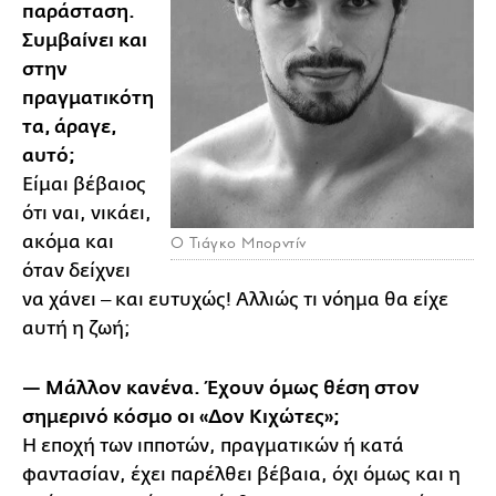
παράσταση.
Συμβαίνει και
στην
πραγματικότη
τα, άραγε,
αυτό;
Είμαι βέβαιος
ότι ναι, νικάει,
ακόμα και
Ο Τιάγκο Μπορντίν
όταν δείχνει
να χάνει ‒ και ευτυχώς! Αλλιώς τι νόημα θα είχε
αυτή η ζωή;
— Μάλλον κανένα. Έχουν όμως θέση στον
σημερινό κόσμο οι «Δον Κιχώτες»;
Η εποχή των ιπποτών, πραγματικών ή κατά
φαντασίαν, έχει παρέλθει βέβαια, όχι όμως και η