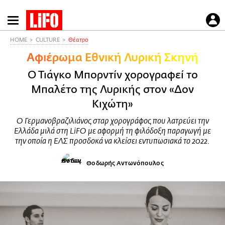
Παράκαμψη
προς
το
HOME
CULTURE
Θέατρο
κυρίως
Αφιέρωμα Εθνική Λυρική Σκηνή
περιεχόμενο
Ο Τιάγκο Μπορντίν χορογραφεί το
Μπαλέτο της Λυρικής στον «Δον
Κιχώτη»
Ο Γερμανοβραζιλιάνος σταρ χορογράφος που λατρεύει την
Ελλάδα μιλά στη LiFO με αφορμή τη φιλόδοξη παραγωγή με
την οποία η ΕΛΣ προσδοκά να κλείσει εντυπωσιακά το 2022.
Θοδωρής Αντωνόπουλος