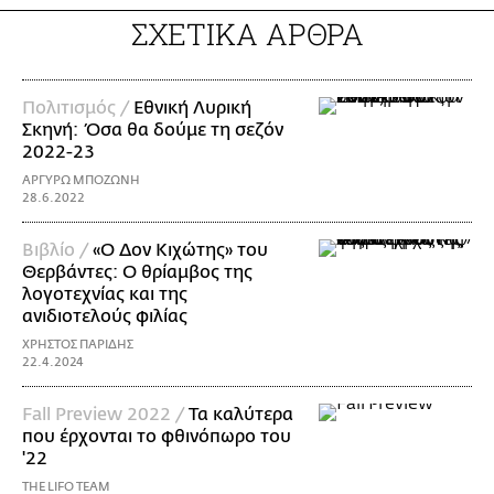
ΣΧΕΤΙΚΑ ΑΡΘΡΑ
Πολιτισμός /
Εθνική Λυρική
Σκηνή: Όσα θα δούμε τη σεζόν
2022-23
ΑΡΓΥΡΩ ΜΠΟΖΩΝΗ
28.6.2022
Βιβλίο /
«Ο Δον Κιχώτης» του
Θερβάντες: Ο θρίαμβος της
λογοτεχνίας και της
ανιδιοτελούς φιλίας
ΧΡΗΣΤΟΣ ΠΑΡΙΔΗΣ
22.4.2024
Fall Preview 2022 /
Τα καλύτερα
που έρχονται το φθινόπωρο του
'22
THE LIFO TEAM