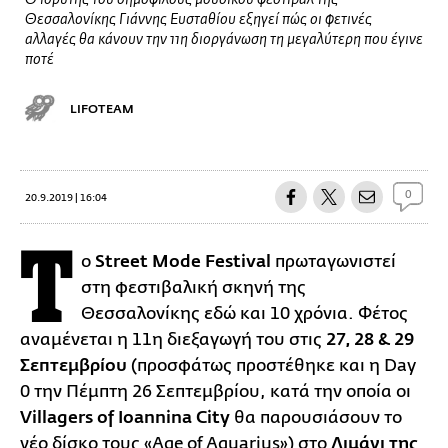
Ο ιδρυτής του δημοφιλούς μουσικού φεστιβάλ της
Θεσσαλονίκης Γιάννης Ευσταθίου εξηγεί πώς οι φετινές
αλλαγές θα κάνουν την 11η διοργάνωση τη μεγαλύτερη που έγινε
ποτέ
LIFOTEAM
0
20.9.2019 | 16:04
Τ
ο
Street Mode Festival
πρωταγωνιστεί
στη φεστιβαλική σκηνή της
Θεσσαλονίκης εδώ και 10 χρόνια. Φέτος
αναμένεται η 11η διεξαγωγή του στις
27, 28 & 29
Σεπτεμβρίου
(προσφάτως προστέθηκε και η Day
0 την Πέμπτη 26 Σεπτεμβρίου, κατά την οποία οι
Villagers of Ioannina City
θα παρουσιάσουν το
νέο δίσκο τους «Age of Aquarius») στο
Λιμάνι της