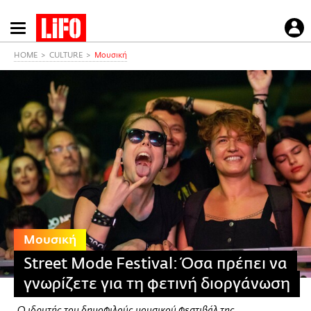
Παράκαμψη
προς
το
HOME
CULTURE
Μουσική
κυρίως
περιεχόμενο
Μουσική
Street Mode Festival: Όσα πρέπει να
γνωρίζετε για τη φετινή διοργάνωση