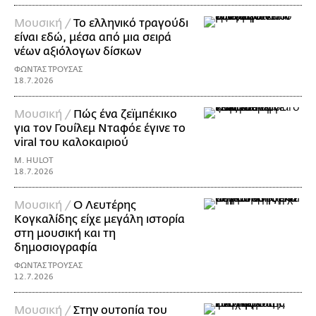
Μουσική /
Το ελληνικό τραγούδι
είναι εδώ, μέσα από μια σειρά
νέων αξιόλογων δίσκων
ΦΩΝΤΑΣ ΤΡΟΥΣΑΣ
18.7.2026
Μουσική /
Πώς ένα ζεϊμπέκικο
για τον Γουίλεμ Νταφόε έγινε το
viral του καλοκαιριού
M. HULOT
18.7.2026
Μουσική /
Ο Λευτέρης
Κογκαλίδης είχε μεγάλη ιστορία
στη μουσική και τη
δημοσιογραφία
ΦΩΝΤΑΣ ΤΡΟΥΣΑΣ
12.7.2026
Μουσική /
Στην ουτοπία του