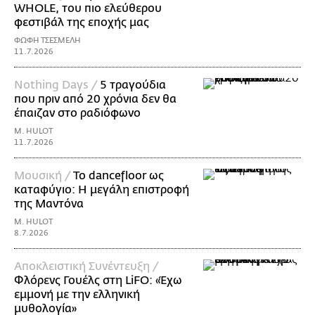
WHOLE, του πιο ελεύθερου
φεστιβάλ της εποχής μας
ΦΩΦΗ ΤΣΕΣΜΕΛΗ
11.7.2026
Nothing Days /
5 τραγούδια
που πριν από 20 χρόνια δεν θα
έπαιζαν στο ραδιόφωνο
M. HULOT
11.7.2026
Μουσική /
Το dancefloor ως
καταφύγιο: Η μεγάλη επιστροφή
της Μαντόνα
M. HULOT
8.7.2026
Αποκλειστική Συνέντευξη /
Φλόρενς Γουέλς στη LiFO: «Έχω
εμμονή με την ελληνική
μυθολογία»