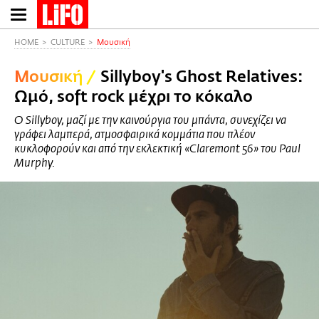
Παράκαμψη
προς
το
HOME
CULTURE
Μουσική
κυρίως
Μουσική
/
Sillyboy's Ghost Relatives:
περιεχόμενο
Ωμό, soft rock μέχρι το κόκαλο
Ο Sillyboy, μαζί με την καινούργια του μπάντα, συνεχίζει να
γράφει λαμπερά, ατμοσφαιρικά κομμάτια που πλέον
κυκλοφορούν και από την εκλεκτική «Claremont 56» του Paul
Murphy.