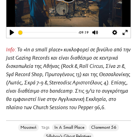
-09:19
Play
Mute
Settings
Ente
full
Info:
To «Ιn a small place» κυκλοφορεί σε βινύλιο από την
Just Gazing Records και είναι διαθέσιμο σε κεντρικά
δισκοπωλεία της Αθήνας (Rock & Roll Circus, Σίνα 21 &
Syd Record Shop, Πρωτογένους 13) και της Θεσσαλονίκης
(Λωτός, Σκρά 7-9 & Stereodisc Aριστοτέλους 4). Επίσης,
είναι διαθέσιμο στο bandcamp. Στις 9/12 το συγκρότημα
θα εμφανιστεί live στην Αγγλικανική Εκκλησία, στο
πλαίσιο των Church Sessions του Pepper 96,6.
Μουσική
In A Small Place
Claremont 56
Tags
Sillyboy's Ghost Relatives