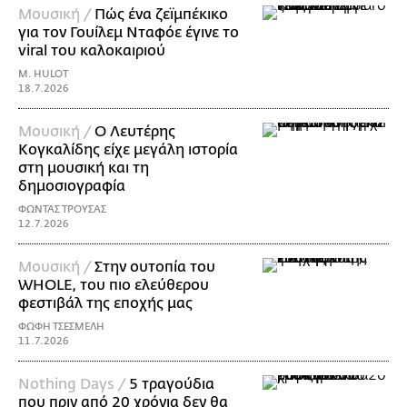
Μουσική /
Πώς ένα ζεϊμπέκικο
για τον Γουίλεμ Νταφόε έγινε το
viral του καλοκαιριού
M. HULOT
18.7.2026
Μουσική /
Ο Λευτέρης
Κογκαλίδης είχε μεγάλη ιστορία
στη μουσική και τη
δημοσιογραφία
ΦΩΝΤΑΣ ΤΡΟΥΣΑΣ
12.7.2026
Μουσική /
Στην ουτοπία του
WHOLE, του πιο ελεύθερου
φεστιβάλ της εποχής μας
ΦΩΦΗ ΤΣΕΣΜΕΛΗ
11.7.2026
Nothing Days /
5 τραγούδια
που πριν από 20 χρόνια δεν θα