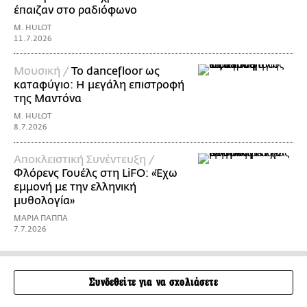
έπαιζαν στο ραδιόφωνο
M. HULOT
11.7.2026
Μουσική /
Το dancefloor ως
καταφύγιο: Η μεγάλη επιστροφή
της Μαντόνα
M. HULOT
8.7.2026
Αποκλειστική Συνέντευξη /
Φλόρενς Γουέλς στη LiFO: «Έχω
εμμονή με την ελληνική
μυθολογία»
ΜΑΡΙΑ ΠΑΠΠΑ
7.7.2026
Συνδεθείτε για να σχολιάσετε