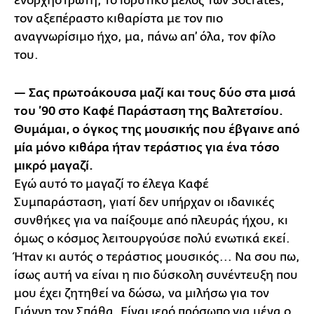
ενορχηστρωτή, το ιδρυτικό μέλος των Socrates,
τον αξεπέραστο κιθαρίστα με τον πιο
αναγνωρίσιμο ήχο, μα, πάνω απ’ όλα, τον φίλο
του.
— Σας πρωτοάκουσα μαζί και τους δύο στα μισά
του ’90 στο Καφέ Παράσταση της Βαλτετσίου.
Θυμάμαι, ο όγκος της μουσικής που έβγαινε από
μία μόνο κιθάρα ήταν τεράστιος για ένα τόσο
μικρό μαγαζί.
Εγώ αυτό το μαγαζί το έλεγα Καφέ
Συμπαράσταση, γιατί δεν υπήρχαν οι ιδανικές
συνθήκες για να παίξουμε από πλευράς ήχου, κι
όμως ο κόσμος λειτουργούσε πολύ ενωτικά εκεί.
Ήταν κι αυτός ο τεράστιος μουσικός... Να σου πω,
ίσως αυτή να είναι η πιο δύσκολη συνέντευξη που
μου έχει ζητηθεί να δώσω, να μιλήσω για τον
Γιάννη τον Σπάθα. Είναι ιερό πρόσωπο για μένα ο