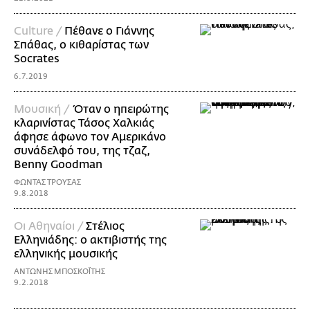
Culture /
Πέθανε ο Γιάννης
Σπάθας, ο κιθαρίστας των
Socrates
6.7.2019
Μουσική /
Όταν ο ηπειρώτης
κλαρινίστας Τάσος Χαλκιάς
άφησε άφωνο τον Αμερικάνο
συνάδελφό του, της τζαζ,
Benny Goodman
ΦΩΝΤΑΣ ΤΡΟΥΣΑΣ
9.8.2018
Οι Αθηναίοι /
Στέλιος
Ελληνιάδης: ο ακτιβιστής της
ελληνικής μουσικής
ΑΝΤΩΝΗΣ ΜΠΟΣΚΟΪ́ΤΗΣ
9.2.2018