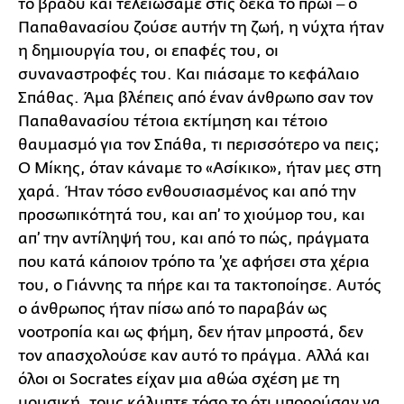
το βράδυ και τελειώσαμε στις δέκα το πρωί ‒ ο
Παπαθανασίου ζούσε αυτήν τη ζωή, η νύχτα ήταν
η δημιουργία του, οι επαφές του, οι
συναναστροφές του. Και πιάσαμε το κεφάλαιο
Σπάθας. Άμα βλέπεις από έναν άνθρωπο σαν τον
Παπαθανασίου τέτοια εκτίμηση και τέτοιο
θαυμασμό για τον Σπάθα, τι περισσότερο να πεις;
Ο Μίκης, όταν κάναμε το «Ασίκικο», ήταν μες στη
χαρά. Ήταν τόσο ενθουσιασμένος και από την
προσωπικότητά του, και απ’ το χιούμορ του, και
απ’ την αντίληψή του, και από το πώς, πράγματα
που κατά κάποιον τρόπο τα ’χε αφήσει στα χέρια
του, ο Γιάννης τα πήρε και τα τακτοποίησε. Αυτός
ο άνθρωπος ήταν πίσω από το παραβάν ως
νοοτροπία και ως φήμη, δεν ήταν μπροστά, δεν
τον απασχολούσε καν αυτό το πράγμα. Αλλά και
όλοι οι Socrates είχαν μια αθώα σχέση με τη
μουσική, τους κάλυπτε τόσο το ότι μπορούσαν να