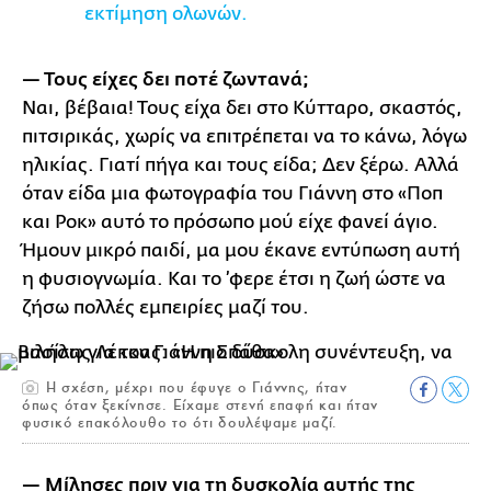
εκτίμηση ολωνών.
— Τους είχες δει ποτέ ζωντανά;
Ναι, βέβαια! Τους είχα δει στο Κύτταρο, σκαστός,
πιτσιρικάς, χωρίς να επιτρέπεται να το κάνω, λόγω
ηλικίας. Γιατί πήγα και τους είδα; Δεν ξέρω. Αλλά
όταν είδα μια φωτογραφία του Γιάννη στο «Ποπ
και Ροκ» αυτό το πρόσωπο μού είχε φανεί άγιο.
Ήμουν μικρό παιδί, μα μου έκανε εντύπωση αυτή
η φυσιογνωμία. Και το ’φερε έτσι η ζωή ώστε να
ζήσω πολλές εμπειρίες μαζί του.
Η σχέση, μέχρι που έφυγε ο Γιάννης, ήταν
όπως όταν ξεκίνησε. Είχαμε στενή επαφή και ήταν
φυσικό επακόλουθο το ότι δουλέψαμε μαζί.
— Μίλησες πριν για τη δυσκολία αυτής της