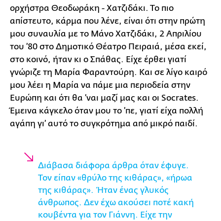
ορχήστρα Θεοδωράκη - Χατζιδάκι. Το πιο
απίστευτο, κάρμα που λένε, είναι ότι στην πρώτη
μου συναυλία με το Μάνο Χατζιδάκι, 2 Απριλίου
του ’80 στο Δημοτικό Θέατρο Πειραιά, μέσα εκεί,
στο κοινό, ήταν κι ο Σπάθας. Είχε έρθει γιατί
γνώριζε τη Μαρία Φαραντούρη. Και σε λίγο καιρό
μου λέει η Μαρία να πάμε μια περιοδεία στην
Ευρώπη και ότι θα ’ναι μαζί μας και οι Socrates.
Έμεινα κάγκελο όταν μου το ’πε, γιατί είχα πολλή
αγάπη γι’ αυτό το συγκρότημα από μικρό παιδί.
Διάβασα διάφορα άρθρα όταν έφυγε.
Τον είπαν «θρύλο της κιθάρας», «ήρωα
της κιθάρας». Ήταν ένας γλυκός
άνθρωπος. Δεν έχω ακούσει ποτέ κακή
κουβέντα για τον Γιάννη. Είχε την