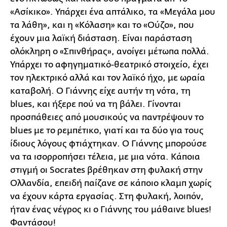
«Ασίκικο». Υπάρχει ένα απτάλικο, τα «Μεγάλα μου
τα λάθη», και η «Κόλαση» και το «Ούζο», που
έχουν μια λαϊκή διάσταση. Είναι παράσταση
ολόκληρη ο «Σπινθήρας», ανοίγει μέτωπα πολλά.
Υπάρχει το αφηγηματικό-θεατρικό στοιχείο, έχει
τον ηλεκτρικό αλλά και τον λαϊκό ήχο, με ωραία
καταβολή. Ο Γιάννης είχε αυτήν τη νότα, τη
blues, και ήξερε πού να τη βάλει. Γίνονται
προσπάθειες από μουσικούς να παντρέψουν το
blues με το ρεμπέτικο, γιατί και τα δύο για τους
ίδιους λόγους φτιάχτηκαν. Ο Γιάννης μπορούσε
να τα ισορροπήσει τέλεια, με μια νότα. Κάποια
στιγμή οι Socrates βρέθηκαν στη φυλακή στην
Ολλανδία, επειδή παίζανε σε κάποιο κλαμπ χωρίς
να έχουν κάρτα εργασίας. Στη φυλακή, λοιπόν,
ήταν ένας νέγρος κι ο Γιάννης του μάθαινε blues!
Φαντάσου!