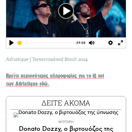
Play
-59:08
Play
Mute
Settings
Ente
full
Adriatique | Tomorrowland Brasil 2024
Βρείτε περισσότερες πληροφορίες για το dj set
των Adriatique εδώ.
ΔΕΙΤΕ ΑΚΟΜΑ
ΜΟΥΣΙΚΗ
Donato Dozzy, ο βιρτουόζος της