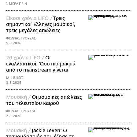
1 ΜΕΡΑ ΠΡΙΝ
Είκοσι χρόνια LIFO /
Tρεις
σημαντικοί Έλληνες μουσικοί,
τρεις μεγάλες απώλειες
ΦΩΝΤΑΣ ΤΡΟΥΣΑΣ
5.8.2026
20 χρόνια LiFO /
Οι
εναλλακτικοί: Όσο πιο μακριά
από το mainstream γίνεται
M. HULOT
3.8.2026
Μουσική /
Οι μουσικές απώλειες
του τελευταίου καιρού
ΦΩΝΤΑΣ ΤΡΟΥΣΑΣ
2.8.2026
Μουσική /
Jackie Leven: Ο
τραγουδοποιός που έζησε σε