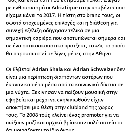
τους και είναι κάτι που εκτιμούμε πολύ», έλεγαν
με ενθουσιασμό οι
Adriatique
στην κουβέντα που
είχαμε κάνει το 2017. Η πίστη στο brand τους, οι
σωστά στοχευμένες επιλογές και η διάθεση για
συνεχή εξέλιξη οδήγησαν τελικά σε μια
σημαντική καριέρα που αποτυπώνεται σήμερα και
σε ένα οπτικοακουστικό πρότζεκτ, το
, το οποίο
«X»
θα παρουσιαστεί σε λίγες μέρες στην Αθήνα.
Οι Ελβετοί
Adrian Shala
και
Adrian Schweizer
δεν
είναι μια περίπτωση διαττόντων αστέρων που
έκαναν καριέρα μέσα από τα κοινωνικά δίκτυα σε
μια νύχτα. Ξεκίνησαν να παίζουν μουσική στην
εφηβεία και μέχρι να ενηλικιωθούν είχαν
αποκτήσει μια θέση στην clubland της χώρας
τους. Το 2008 τούς κλείνει ένας promoter για να
παίξουν μαζί και αρχικά βρίσκουν πολύ αστείο το
ότι μοιράζονται το ίδιο όνομα.