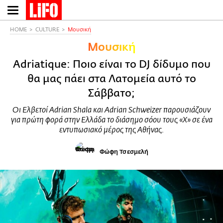
Παράκαμψη
προς
το
HOME
CULTURE
Μουσική
κυρίως
Μουσική
περιεχόμενο
Adriatique: Ποιο είναι το DJ δίδυμο που
θα μας πάει στα Λατομεία αυτό το
Σάββατο;
Οι Ελβετοί Adrian Shala και Adrian Schweizer παρουσιάζουν
για πρώτη φορά στην Ελλάδα το διάσημο σόου τους «X» σε ένα
εντυπωσιακό μέρος της Αθήνας.
Φώφη Τσεσμελή