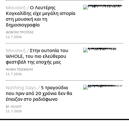
Μουσική /
Ο Λευτέρης
Κογκαλίδης είχε μεγάλη ιστορία
στη μουσική και τη
δημοσιογραφία
ΦΩΝΤΑΣ ΤΡΟΥΣΑΣ
12.7.2026
Μουσική /
Στην ουτοπία του
WHOLE, του πιο ελεύθερου
φεστιβάλ της εποχής μας
ΦΩΦΗ ΤΣΕΣΜΕΛΗ
11.7.2026
Nothing Days /
5 τραγούδια
που πριν από 20 χρόνια δεν θα
έπαιζαν στο ραδιόφωνο
M. HULOT
11.7.2026