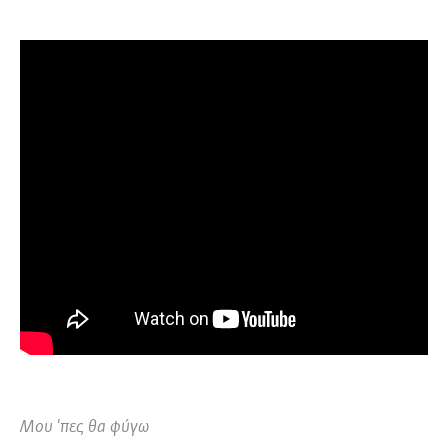
Μου 'πες θα φύγω