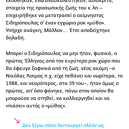
εκδόθηκαν, ενώ ανασκαλεύτηκαν, αδιάκριτα,
στοιχεία της προσωπικής ζωής του κ.λπ.–
επιχειρήθηκε να μετατραπεί ο αείμνηστος
Σιδηρόπουλος σ' έναν εγχώριο ροκ «μύθο».
Υπήρχε ανάγκη; Μάλλον... Έτσι αποδείχτηκε
δηλαδή.
Μπορεί ο Σιδηρόπουλος να μην ήταν, φυσικά, ο
πρώτος Έλληνας από τον ευρύτερο ροκ χώρο που
θα έφευγε ξαφνικά από τη ζωή, νέος ακόμη –ο
Νικόλας Άσιμος π.χ. είχε πεθάνει και νωρίτερα, το
1988, και νεαρότερος, στα 39 του–, ήταν όμως ο
πρώτος, απ' όσο φάνηκε, πάνω στον οποίον θα
μπορούσε να στηθεί, να καλλιεργηθεί και να
«πιάσει» αυτός ο «μύθος».
Δεν ξέρω πόσο λειτουργεί πλέον ως