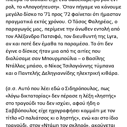
ρολ, το «Απογοήτευση». Όταν πήγαμε να κάνουμε
μεγάλο δίσκο το '71 προς '72 φαίνεται ότι ήμασταν
πραγματικά εκτός χρόνου. Ο Τάσος Φαληρέας, ο
παραγωγός μας, περίμενε την άνωθεν εντολή από
τον Αλέξανδρο Πατσιφά, τον διευθυντή της Lyra,
αν και ποτέ δεν έμαθα τα παραμέσα. Το ότι δεν
έγινε ο δίσκος ήταν μια από τις αιτίες που
διαλύσαμε σαν Μπουρμπούλια – ο Βασίλης
Ντάλλας μπάσο, ο Νίκος Τσιλογιάννης τύμπανα
και ο Παντελής Δεληγιαννίδης ηλεκτρική κιθάρα.
(σ.σ. Αυτό που λέει εδώ ο Σιδηρόπουλος, πως
«λόγω δικτατορίας» δεν πέρασε η λέξη «ληστής»
στο τραγούδι του δεν ισχύει, αφού ήδη ο
Σαββόπουλος είχε ηχογραφήσει κομμάτι με τον
τίτλο «Ο παλιάτσος κι ο ληστής», ενώ και στο ίδιο
τραγούδι, στον «Ντάμη τον σκληρό», ακούγεται