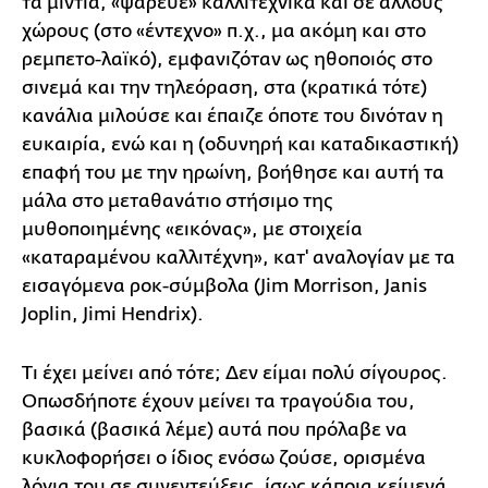
τα μίντια, «ψάρευε» καλλιτεχνικά και σε άλλους
χώρους (στο «έντεχνο» π.χ., μα ακόμη και στο
ρεμπετο-λαϊκό), εμφανιζόταν ως ηθοποιός στο
σινεμά και την τηλεόραση, στα (κρατικά τότε)
κανάλια μιλούσε και έπαιζε όποτε του δινόταν η
ευκαιρία, ενώ και η (οδυνηρή και καταδικαστική)
επαφή του με την ηρωίνη, βοήθησε και αυτή τα
μάλα στο μεταθανάτιο στήσιμο της
μυθοποιημένης «εικόνας», με στοιχεία
«καταραμένου καλλιτέχνη», κατ' αναλογίαν με τα
εισαγόμενα ροκ-σύμβολα (Jim Morrison, Janis
Joplin, Jimi Hendrix).
Τι έχει μείνει από τότε; Δεν είμαι πολύ σίγουρος.
Οπωσδήποτε έχουν μείνει τα τραγούδια του,
βασικά (βασικά λέμε) αυτά που πρόλαβε να
κυκλοφορήσει ο ίδιος ενόσω ζούσε, ορισμένα
λόγια του σε συνεντεύξεις, ίσως κάποια κείμενά