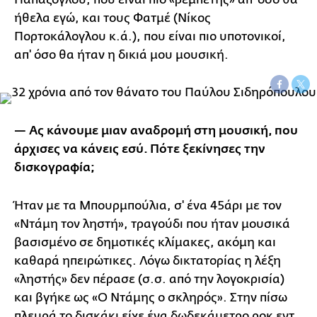
ήθελα εγώ, και τους Φατμέ (Νίκος
Πορτοκάλογλου κ.ά.), που είναι πιο υποτονικοί,
απ' όσο θα ήταν η δικιά μου μουσική.
— Ας κάνουμε μιαν αναδρομή στη μουσική, που
άρχισες να κάνεις εσύ. Πότε ξεκίνησες την
δισκογραφία;
Ήταν με τα Μπουρμπούλια, σ' ένα 45άρι με τον
«Ντάμη τον ληστή», τραγούδι που ήταν μουσικά
βασισμένο σε δημοτικές κλίμακες, ακόμη και
καθαρά ηπειρώτικες. Λόγω δικτατορίας η λέξη
«ληστής» δεν πέρασε (σ.σ. από την λογοκρισία)
και βγήκε ως «Ο Ντάμης ο σκληρός». Στην πίσω
πλευρά το δισκάκι είχε ένα δωδεκάμετρο ροκ εντ