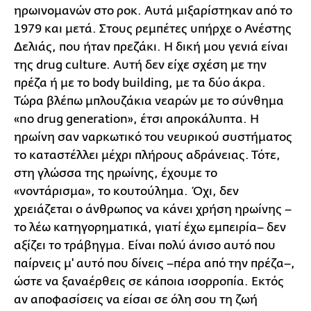
ηρωινομανών στο ροκ. Αυτά μιξαρίστηκαν από το
1979 και μετά. Στους ρεμπέτες υπήρχε ο Ανέστης
Δελιάς, που ήταν πρεζάκι. Η δική μου γενιά είναι
της drug culture. Αυτή δεν είχε σχέση με την
πρέζα ή με το body building, με τα δύο άκρα.
Τώρα βλέπω μπλουζάκια νεαρών με το σύνθημα
«no drug generation», έτσι απροκάλυπτα. Η
ηρωίνη σαν ναρκωτικό του νευρικού συστήματος
το καταστέλλει μέχρι πλήρους αδράνειας. Τότε,
στη γλώσσα της ηρωίνης, έχουμε το
«νοντάρισμα», το κουτούλημα. Όχι, δεν
χρειάζεται ο άνθρωπος να κάνει χρήση ηρωίνης –
το λέω κατηγορηματικά, γιατί έχω εμπειρία– δεν
αξίζει το τράβηγμα. Είναι πολύ άνισο αυτό που
παίρνεις μ' αυτό που δίνεις –πέρα από την πρέζα–,
ώστε να ξαναέρθεις σε κάποια ισορροπία. Εκτός
αν αποφασίσεις να είσαι σε όλη σου τη ζωή