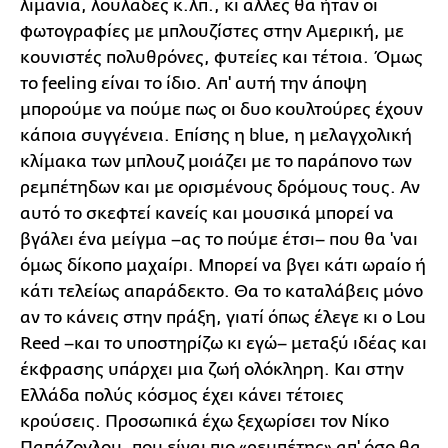
λιμάνια, λουλάδες κ.λπ., κι άλλες θα ήταν οι
φωτογραφίες με μπλουζίστες στην Αμερική, με
κουνιστές πολυθρόνες, φυτείες και τέτοια. Όμως
το feeling είναι το ίδιο. Απ' αυτή την άποψη
μπορούμε να πούμε πως οι δυο κουλτούρες έχουν
κάποια συγγένεια. Επίσης η blue, η μελαγχολική
κλίμακα των μπλουζ μοιάζει με το παράπονο των
ρεμπέτηδων και με ορισμένους δρόμους τους. Αν
αυτό το σκεφτεί κανείς και μουσικά μπορεί να
βγάλει ένα μείγμα –ας το πούμε έτσι– που θα 'ναι
όμως δίκοπο μαχαίρι. Μπορεί να βγει κάτι ωραίο ή
κάτι τελείως απαράδεκτο. Θα το καταλάβεις μόνο
αν το κάνεις στην πράξη, γιατί όπως έλεγε κι ο Lou
Reed –και το υποστηρίζω κι εγώ– μεταξύ ιδέας και
έκφρασης υπάρχει μια ζωή ολόκληρη. Και στην
Ελλάδα πολύς κόσμος έχει κάνει τέτοιες
κρούσεις. Προσωπικά έχω ξεχωρίσει τον Νίκο
Παπάζογλου, που είναι πιο «ρεμπέτης» απ' όσο θα