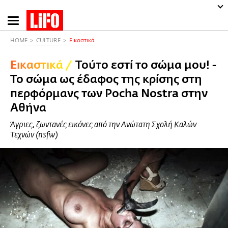
Παράκαμψη
προς
το
HOME
CULTURE
Εικαστικά
κυρίως
Εικαστικά
/
Τούτο εστί το σώμα μου! -
περιεχόμενο
Το σώμα ως έδαφος της κρίσης στη
περφόρμανς των Pocha Nostra στην
Αθήνα
Άγριες, ζωντανές εικόνες από την Ανώτατη Σχολή Καλών
Τεχνών (nsfw)