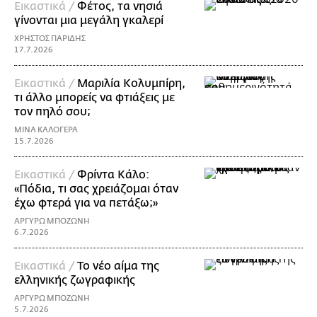
Εικαστικά /
Φέτος, τα νησιά
γίνονται μια μεγάλη γκαλερί
ΧΡΗΣΤΟΣ ΠΑΡΙΔΗΣ
17.7.2026
Εικαστικά /
Μαριλία Κολυμπίρη,
τι άλλο μπορείς να φτιάξεις με
τον πηλό σου;
ΜΙΝΑ ΚΑΛΟΓΕΡΑ
15.7.2026
Εικαστικά /
Φρίντα Κάλο:
«Πόδια, τι σας χρειάζομαι όταν
έχω φτερά για να πετάξω;»
ΑΡΓΥΡΩ ΜΠΟΖΩΝΗ
6.7.2026
Εικαστικά /
Το νέο αίμα της
ελληνικής ζωγραφικής
ΑΡΓΥΡΩ ΜΠΟΖΩΝΗ
5.7.2026