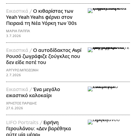
Εικαστικά /
Ο κιθαρίστας των
Yeah Yeah Yeahs φέρνει στον
Πειραιά τη Νέα Υόρκη των ’00s
ΜΑΡΙΑ ΠΑΠΠΑ
3.7.2026
Εικαστικά /
Ο αυτοδίδακτος Ανρί
Ρουσό ζωγράφιζε ζούγκλες που
δεν είδε ποτέ του
ΑΡΓΥΡΩ ΜΠΟΖΩΝΗ
2.7.2026
Εικαστικά /
Ένα μεγάλο
εικαστικό καλοκαίρι
ΧΡΗΣΤΟΣ ΠΑΡΙΔΗΣ
27.6.2026
LIFO Portraits /
Ειρήνη
Γερουλάνου: «Δεν βαρέθηκα
ούτε μία μέρα»