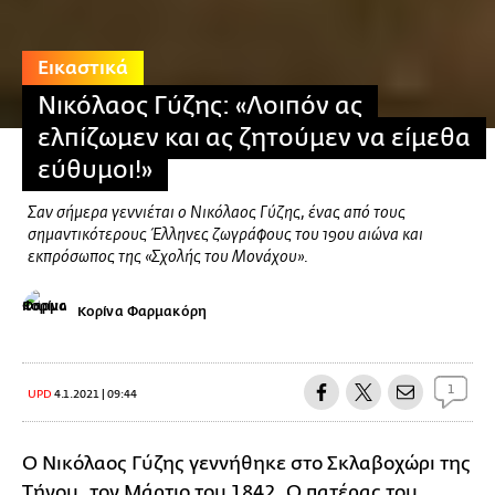
Εικαστικά
Νικόλαος Γύζης: «Λοιπόν ας
ελπίζωμεν και ας ζητούμεν να είμεθα
εύθυμοι!»
Σαν σήμερα γεννιέται ο Νικόλαος Γύζης, ένας από τους
σημαντικότερους Έλληνες ζωγράφους του 19ου αιώνα και
εκπρόσωπος της «Σχολής του Μονάχου».
Κορίνα Φαρμακόρη
1
UPD
4.1.2021 | 09:44
Ο Νικόλαος Γύζης γεννήθηκε στο Σκλαβοχώρι της
Τήνου, τον Μάρτιο του 1842. Ο πατέρας του