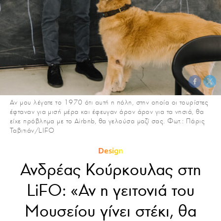
Αν μου λέγατε το 1970 ότι αυτή η πόλη, στην οποία οι τουρίστες
έφταναν για μισή μέρα και έφευγαν άρον άρον για τα νησιά, θα
είχε πρόβλημα με το Airbnb, θα γελούσα μαζί σας. Φωτ.: Πάρις
Ταβιτιάν/LIFO
Design
Ανδρέας Κούρκουλας στη
LiFO: «Αν η γειτονιά του
Μουσείου γίνει στέκι, θα