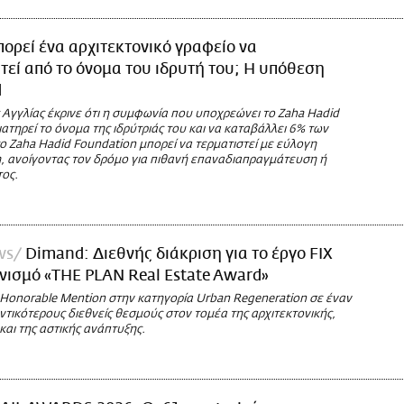
ορεί ένα αρχιτεκτονικό γραφείο να
εί από το όνομα του ιδρυτή του; Η υπόθεση
d
 Αγγλίας έκρινε ότι η συμφωνία που υποχρεώνει το Zaha Hadid
διατηρεί το όνομα της ιδρύτριάς του και να καταβάλλει 6% των
 Zaha Hadid Foundation μπορεί να τερματιστεί με εύλογη
, ανοίγοντας τον δρόμο για πιθανή επαναδιαπραγμάτευση ή
ος.
ws
Dimand: Διεθνής διάκριση για το έργο FIX
νισμό «THE PLAN Real Estate Award»
 Honorable Mention στην κατηγορία Urban Regeneration σε έναν
τικότερους διεθνείς θεσμούς στον τομέα της αρχιτεκτονικής,
 και της αστικής ανάπτυξης.