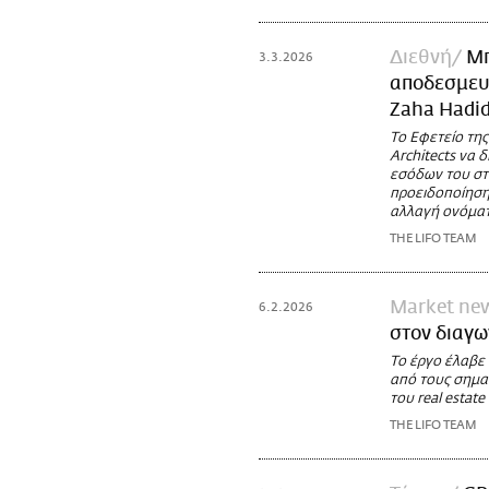
Διεθνή
Μπ
3.3.2026
αποδεσμευτ
Zaha Hadi
Το Εφετείο της
Architects να 
εσόδων του στο
προειδοποίηση
αλλαγή ονόματ
THE LIFO TEAM
Market ne
6.2.2026
στον διαγω
Το έργο έλαβε
από τους σημαν
του real estate
THE LIFO TEAM