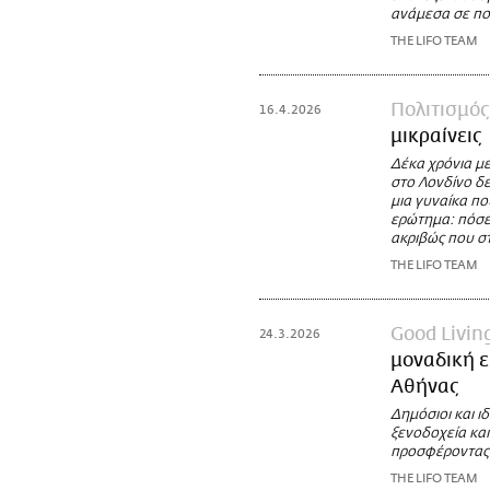
ανάμεσα σε πο
THE LIFO TEAM
Πολιτισμός
16.4.2026
μικραίνεις
Δέκα χρόνια με
στο Λονδίνο δε
μια γυναίκα πο
ερώτημα: πόσε
ακριβώς που σ
THE LIFO TEAM
Good Livin
24.3.2026
μοναδική ε
Αθήνας
Δημόσιοι και ιδ
ξενοδοχεία και
προσφέροντας 
THE LIFO TEAM