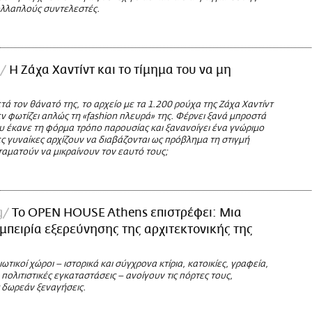
λλαπλούς συντελεστές.
Η Ζάχα Χαντίντ και το τίμημα του να μη
τά τον θάνατό της, το αρχείο με τα 1.200 ρούχα της Ζάχα Χαντίντ
ν φωτίζει απλώς τη «fashion πλευρά» της. Φέρνει ξανά μπροστά
υ έκανε τη φόρμα τρόπο παρουσίας και ξανανοίγει ένα γνώριμο
ς γυναίκες αρχίζουν να διαβάζονται ως πρόβλημα τη στιγμή
ταματούν να μικραίνουν τον εαυτό τους;
g
Το OPEN HOUSE Athens επιστρέφει: Μια
μπειρία εξερεύνησης της αρχιτεκτονικής της
ιωτικοί χώροι – ιστορικά και σύγχρονα κτίρια, κατοικίες, γραφεία,
 πολιτιστικές εγκαταστάσεις – ανοίγουν τις πόρτες τους,
δωρεάν ξεναγήσεις.