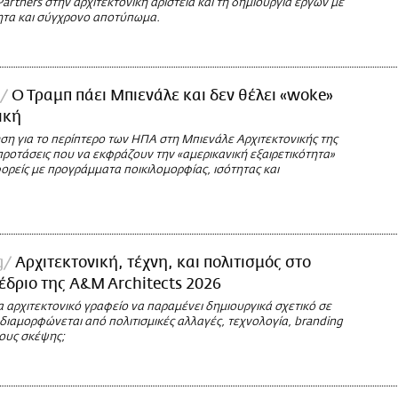
artners στην αρχιτεκτονική αριστεία και τη δημιουργία έργων με
ητα και σύγχρονο αποτύπωμα.
Ο Τραμπ πάει Μπιενάλε και δεν θέλει «woke»
ική
ση για το περίπτερο των ΗΠΑ στη Μπιενάλε Αρχιτεκτονικής της
προτάσεις που να εκφράζουν την «αμερικανική εξαιρετικότητα»
φορείς με προγράμματα ποικιλομορφίας, ισότητας και
.
g
Αρχιτεκτονική, τέχνη, και πολιτισμός στο
έδριο της A&M Architects 2026
 αρχιτεκτονικό γραφείο να παραμένει δημιουργικά σχετικό σε
διαμορφώνεται από πολιτισμικές αλλαγές, τεχνολογία, branding
πους σκέψης;