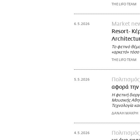
THE LIFO TEAM
Market ne
6.5.2026
Resort- Κέ
Architectu
Το φετινό θέμα
«αρκετό» τόσο 
THE LIFO TEAM
Πολιτισμός
5.5.2026
αφορά την
Η φετινή διορ
Μουσικής Αθην
Τεχνολογία κα
ΔΑΝΑΗ ΜΑΚΡΗ
Πολιτισμός
4.5.2026