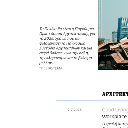
Το Πεκίνο θα είναι η Παγκόσμια
Πρωτεύουσα Αρχιτεκτονικής για
το 2029, χρονιά που θα
φιλοξενήσει το Παγκόσμιο
Συνέδριο Αρχιτεκτόνων και μια
σειρά δράσεων για την πόλη,
την κληρονομιά και το βιώσιμο
μέλλον.
THE LIFO TEAM
ΑΡΧΙΤΕΚ
Good Livin
2.7.2026
Workplace"
Η τριπλή αυτή 