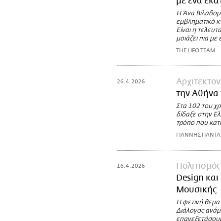
με ένα εκα
Η Άνα Βιλαδομι
εμβληματικό κτ
Είναι η τελευτ
μοιάζει πια με
THE LIFO TEAM
Αρχιτεκτον
26.4.2026
την Αθήνα 
Στα 102 του χρ
δίδαξε στην Ελ
τρόπο που κατο
ΓΙΑΝΝΗΣ ΠΑΝΤ
Πολιτισμός
16.4.2026
Design και
Μουσικής
Η φετινή θεμα
Διάλογος ανάμε
επανεξετάσουμ