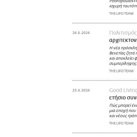
Potiropoulos+P
ισχυρή ταυτότ
THE LIFO TEAM
Πολιτισμός
26.6.2026
αρχιτεκτον
Η νέα πρόσκλη
Βενετίας ζητά 
και αποκλείει 
συμπερίληψης
THE LIFO TEAM
Good Livin
25.6.2026
ετήσιο συν
Πώς μπορεί ένα
μια εποχή που 
και νέους τρό
THE LIFO TEAM