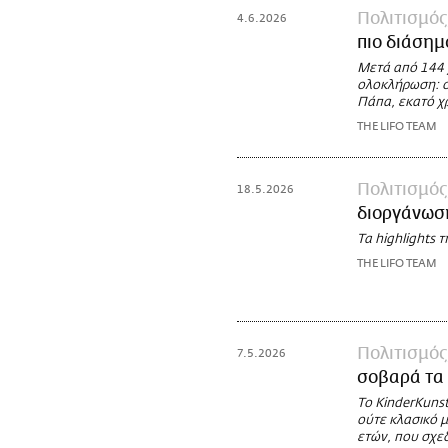
Πολιτισμός
4.6.2026
πιο διάσημ
Μετά από 144 
ολοκλήρωση: ο 
Πάπα, εκατό χρ
THE LIFO TEAM
Πολιτισμός
18.5.2026
διοργάνωσ
Τα highlights τ
THE LIFO TEAM
Πολιτισμός
7.5.2026
σοβαρά τα 
Το KinderKunst
ούτε κλασικό μ
ετών, που σχεδ