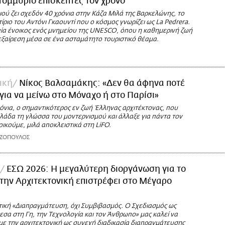
τομμύριο επισκέπτες τον χρόνο
ού ζει σχεδόν 40 χρόνια στην Κάζα Μιλά της Βαρκελώνης, το
ίριο του Αντόνι Γκαουντί που ο κόσμος γνωρίζει ως La Pedrera.
αία ένοικος ενός μνημείου της UNESCO, όπου η καθημερινή ζωή
 εξαίρεση μέσα σε ένα ασταμάτητο τουριστικό θέαμα.
ική
Νίκος Βαλσαμάκης: «Δεν θα άφηνα ποτέ
για να μείνω στο Μόναχο ή στο Παρίσι»
όνια, ο σημαντικότερος εν ζωή Έλληνας αρχιτέκτονας, που
λάδα τη γλώσσα του μοντερνισμού και άλλαξε για πάντα τον
ικούμε, μιλά αποκλειστικά στη LiFO.
ΑΖΟΠΟΥΛΟΣ
ΕΣΩ 2026: Η μεγαλύτερη διοργάνωση για το
 την Αρχιτεκτονική επιστρέφει στο Μέγαρο
τική «Διαπραγμάτευση, όχι Συμβιβασμός. Ο Σχεδιασμός ως
σα στη Γη, την Τεχνολογία και τον Άνθρωπο» μας καλεί να
ε την αρχιτεκτονική ως συνεχή διαδικασία διαπραγμάτευσης