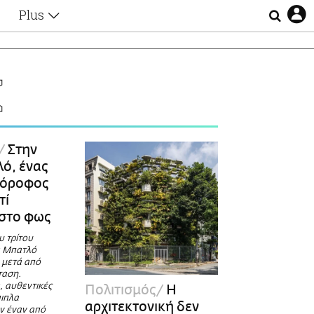
Plus
Θέματα
Συνεντεύξεις
Videos
Η
τα
Αφιερώματα
Ζώδια
Εξομολογήσεις
Blogs
η
Στην
Οι Αθηναίοι
ό, ένας
Απώλειες
 όροφος
Lgbtqi+
τί
Επιλογές
στο φως
υ τρίτου
α Μπατλό
ό μετά από
ταση.
, αυθεντικές
Πολιτισμός
Η
πιπλα
αρχιτεκτονική δεν
ν έναν από