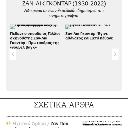
ΖΑΝ-ΛΙΚ ΓΚΟΝΤΑΡ (1930-2022)
Αφιέρωμα σε έναν θεμελιώδη δημιουργό του
κινηματογράφου.
Πέθανε ο σπουδαίος Γάλλος
Ζαν-Λικ Γκοντάρ: Έγινε
σκηνοθέτης Ζαν-Λικ
αθάνατος και μετά πέθανε
Γκοντάρ - Πρωτοπόρος της
«νουβέλ βαγκ»
Ο Ζ
σε 
αυτ
άρρ
εξα
ΣΧΕΤΙΚΑ ΑΡΘΡΑ
Ηχητικά Άρθρα /
Ζαν Πολ