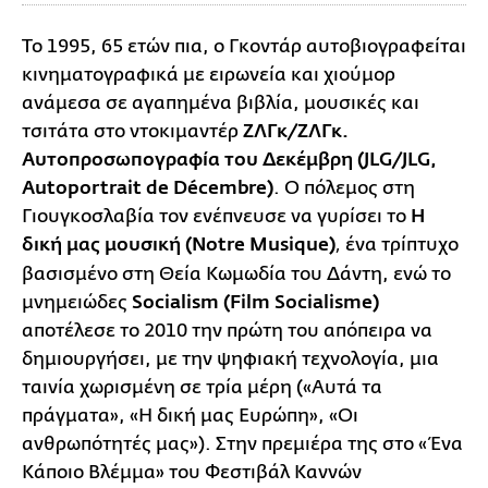
Το 1995, 65 ετών πια, ο Γκοντάρ αυτοβιογραφείται
κινηματογραφικά με ειρωνεία και χιούμορ
ανάμεσα σε αγαπημένα βιβλία, μουσικές και
τσιτάτα στο ντοκιμαντέρ
ΖΛΓκ/ΖΛΓκ.
Αυτοπροσωπογραφία του Δεκέμβρη (JLG/JLG,
Autoportrait de Décembre)
. Ο πόλεμος στη
Γιουγκοσλαβία τον ενέπνευσε να γυρίσει το
Η
δική μας μουσική (Notre Μusique)
ένα τρίπτυχο
,
βασισμένο στη Θεία Κωμωδία του Δάντη, ενώ το
μνημειώδες
Socialism (Film Socialisme)
αποτέλεσε το 2010 την πρώτη του απόπειρα να
δημιουργήσει, με την ψηφιακή τεχνολογία, μια
ταινία χωρισμένη σε τρία μέρη («Αυτά τα
πράγματα», «Η δική μας Ευρώπη», «Οι
ανθρωπότητές μας»). Στην πρεμιέρα της στο «Ένα
Κάποιο Βλέμμα» του Φεστιβάλ Καννών