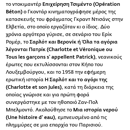
το ντοκιμαντέρ
Επιχείρηση Τσιμέντο (Opération
Βéton)
ο Γκοντάρ κινηματογράφησε μέρος της
κατασκευής του φράγματος Γκραντ Ντισάνς στην
Ελβετία, στο οποίο εργαζόταν κι ο ίδιος. Δύο
χρόνια αργότερα γύρισε, σε σενάριο του Ερίκ
Ρομέρ, το
Σαρλότ και Βερονίκ ή Όλα τα αγόρια
λέγονται Πατρίκ (Charlotte et Véronique ou
Tous les garçons s’ appellent Patrick)
, νεανικούς
έρωτες που εκτυλίσσονται στον Κήπο του
Λουξεμβούργου, και το 1958 την εφήμερη
ερωτική ιστορία
Η Σαρλότ και το αγόρι της
(Charlotte et son Jules)
, κατά τη διάρκεια της
οποίας γνώρισε και για πρώτη φορά
συνεργάστηκε με τον ηθοποιό Ζαν-Πολ
Μπελμοντό. Ακολούθησε το
Μια ιστορία νερού
(Une histoire d’ eau)
, εμπνευσμένο από τις
πλημμύρες σε μια επαρχία του Παρισιού.