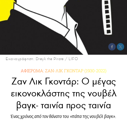
Εικονογράφηση: Dreyk the Pirate / LIFO
ΑΦΙΕΡΩΜΑ: ΖΑΝ-ΛΙΚ ΓΚΟΝΤΑΡ (1930-2022)
Ζαν Λικ Γκοντάρ: Ο μέγας
εικονοκλάστης της νουβέλ
βαγκ- ταινία προς ταινία
Ένας χρόνος από τον θάνατο του «πάπα της νουβέλ βαγκ».