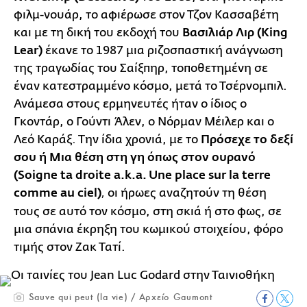
φιλμ-νουάρ, το αφιέρωσε στον Τζον Κασσαβέτη
και με τη δική του εκδοχή του
Βασιλιάρ Λιρ (King
Lear)
έκανε το 1987 μια ριζοσπαστική ανάγνωση
της τραγωδίας του Σαίξπηρ, τοποθετημένη σε
έναν κατεστραμμένο κόσμο, μετά το Τσέρνομπιλ.
Ανάμεσα στους ερμηνευτές ήταν ο ίδιος ο
Γκοντάρ, ο Γούντι Άλεν, ο Νόρμαν Μέιλερ και ο
Λεό Καράξ. Την ίδια χρονιά, με το
Πρόσεχε το δεξί
σου ή Μια θέση στη γη όπως στον ουρανό
(Soigne ta droite a.k.a. Une place sur la terre
comme au ciel)
οι ήρωες αναζητούν τη θέση
,
τους σε αυτό τον κόσμο, στη σκιά ή στο φως, σε
μια σπάνια έκρηξη του κωμικού στοιχείου, φόρο
τιμής στον Ζακ Τατί.
Sauve qui peut (la vie) / Αρχείο Gaumont