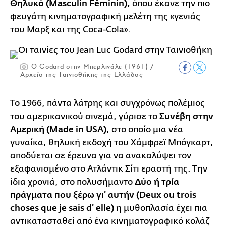
Θηλυκό (Masculin Féminin),
όπου έκανε την πιο
φευγάτη κινηματογραφική μελέτη της «γενιάς
του Μαρξ και της Coca-Cola».
Ο Godard στην Μπερλινάλε (1961) /
Αρχείο της Ταινιοθήκης της Ελλάδος
Το 1966, πάντα λάτρης και συγχρόνως πολέμιος
του αμερικανικού σινεμά, γύρισε το
Συνέβη στην
Αμερική (Made in USA)
, στο οποίο μια νέα
γυναίκα, θηλυκή εκδοχή του Χάμφρεϊ Μπόγκαρτ,
αποδύεται σε έρευνα για να ανακαλύψει τον
εξαφανισμένο στο Ατλάντικ Σίτι εραστή της. Την
ίδια χρονιά, στο πολυσήμαντο
Δύο ή τρία
πράγματα που ξέρω γι’ αυτήν (Deux ou trois
choses que je sais d’ elle)
η μυθοπλασία έχει πια
αντικατασταθεί από ένα κινηματογραφικό κολάζ