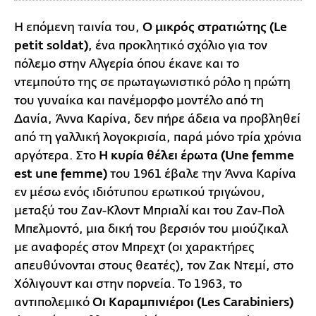
Η επόμενη ταινία του,
Ο μικρός στρατιώτης (Le
petit soldat)
, ένα προκλητικό σχόλιο για τον
πόλεμο στην Αλγερία όπου έκανε και το
ντεμπούτο της σε πρωταγωνιστικό ρόλο η πρώτη
του γυναίκα και πανέμορφο μοντέλο από τη
Δανία, Άννα Καρίνα, δεν πήρε άδεια να προβληθεί
από τη γαλλική λογοκρισία, παρά μόνο τρία χρόνια
αργότερα. Στο
Η κυρία θέλει έρωτα (Une femme
est une femme)
του 1961 έβαλε την Άννα Καρίνα
εν μέσω ενός ιδιότυπου ερωτικού τριγώνου,
μεταξύ του Ζαν-Κλοντ Μπριαλί και του Ζαν-Πολ
Μπελμοντό, μια δική του βερσιόν του μιούζικαλ
με αναφορές στον Μπρεχτ (οι χαρακτήρες
απευθύνονται στους θεατές), τον Ζακ Ντεμί, στο
Χόλιγουντ και στην πορνεία. Το 1963, το
αντιπολεμικό
Οι Καραμπινιέροι (Les Carabiniers)