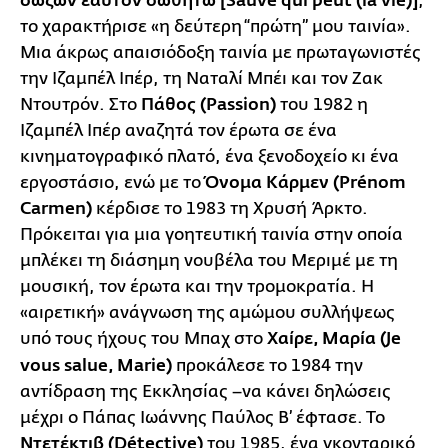
σώζων εαυτόν σωθήτω [Sauve qui peut (la vie)]
,
το χαρακτήρισε «η δεύτερη “πρώτη” μου ταινία».
Μια άκρως απαισιόδοξη ταινία με πρωταγωνιστές
την Ιζαμπέλ Ιπέρ, τη Ναταλί Μπέι και τον Ζακ
Ντουτρόν. Στο
Πάθος (Passion)
του 1982 η
Ιζαμπέλ Ιπέρ αναζητά τον έρωτα σε ένα
κινηματογραφικό πλατό, ένα ξενοδοχείο κι ένα
εργοστάσιο, ενώ με το
Όνομα Κάρμεν (Prénom
Carmen)
κέρδισε το 1983 τη Χρυσή Άρκτο.
Πρόκειται για μια γοητευτική ταινία στην οποία
μπλέκει τη διάσημη νουβέλα του Μεριμέ με τη
μουσική, τον έρωτα και την τρομοκρατία. Η
«αιρετική» ανάγνωση της αμώμου συλλήψεως
υπό τους ήχους του Μπαχ στο
Χαίρε, Μαρία (Je
vous salue, Marie)
προκάλεσε το 1984 την
αντίδραση της Εκκλησίας –να κάνει δηλώσεις
μέχρι ο Πάπας Ιωάννης Παύλος Β’ έφτασε. Το
Ντετέκτιβ (Détective)
του 1985, ένα γκονταρικό