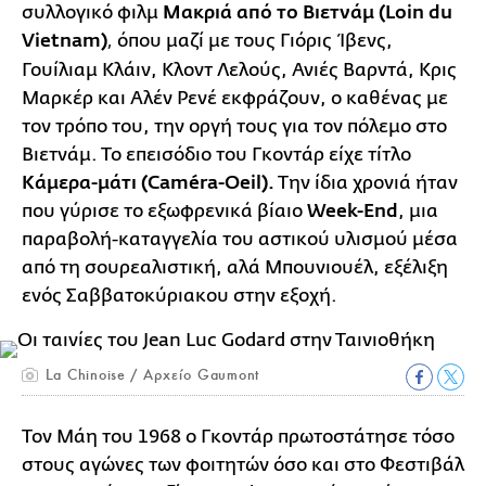
συλλογικό φιλμ
Μακριά από το Βιετνάμ (Loin du
Vietnam)
όπου μαζί με τους Γιόρις Ίβενς,
,
Γουίλιαμ Κλάιν, Κλοντ Λελούς, Ανιές Βαρντά, Κρις
Μαρκέρ και Αλέν Ρενέ εκφράζουν, ο καθένας με
τον τρόπο του, την οργή τους για τον πόλεμο στο
Βιετνάμ. Το επεισόδιο του Γκοντάρ είχε τίτλο
Κάμερα-μάτι (Caméra-Oeil).
Την ίδια χρονιά ήταν
που γύρισε το εξωφρενικά βίαιο
Week-End
, μια
παραβολή-καταγγελία του αστικού υλισμού μέσα
από τη σουρεαλιστική, αλά Μπουνιουέλ, εξέλιξη
ενός Σαββατοκύριακου στην εξοχή.
La Chinoise / Αρχείο Gaumont
Τον Μάη του 1968 ο Γκοντάρ πρωτοστάτησε τόσο
στους αγώνες των φοιτητών όσο και στο Φεστιβάλ