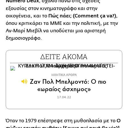
Numéro Deux
σχόλιο πάνω στις σχέσεις
,
εξουσίας στον κινηματογράφο και στην
οικογένεια, και το
Πώς πάει; (Comment ça va?)
,
όπου κριτικάρει τα ΜΜΕ και την πολιτική, με την
Αν-Μαρί Μιεβίλ να υποδύεται μια αριστερή
δημοσιογράφο.
ΔΕΙΤΕ ΑΚΟΜΑ
ΗΧΗΤΙΚΑ ΑΡΘΡΑ
Ζαν Πολ Μπελμοντό: Ο πιο
«ωραίος άσχημος»
17.04.22
Όταν το 1979 επέστρεψε στη μυθοπλασία με το
Ο