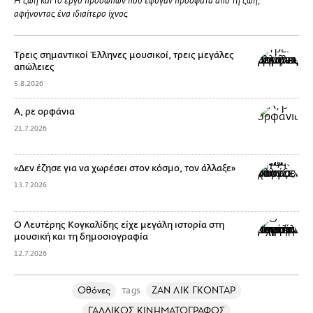
Η ζωή και το έργο προσώπων που έφυγαν πρόσφατα από τη ζωή,
αφήνοντας ένα ιδιαίτερο ίχνος
Tρεις σημαντικοί Έλληνες μουσικοί, τρεις μεγάλες
απώλειες
5.8.2026
Α, ρε ορφάνια
21.7.2026
«Δεν έζησε για να χωρέσει στον κόσμο, τον άλλαξε»
13.7.2026
Ο Λευτέρης Κογκαλίδης είχε μεγάλη ιστορία στη
μουσική και τη δημοσιογραφία
12.7.2026
Οθόνες
ΖΑΝ ΛΙΚ ΓΚΟΝΤΑΡ
Tags
ΓΑΛΛΙΚΟΣ ΚΙΝΗΜΑΤΟΓΡΑΦΟΣ