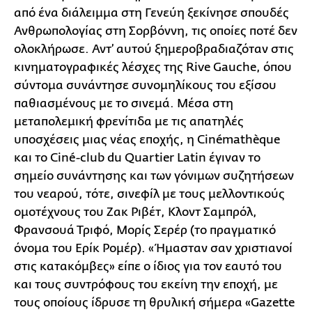
από ένα διάλειμμα στη Γενεύη ξεκίνησε σπουδές
Ανθρωπολογίας στη Σορβόννη, τις οποίες ποτέ δεν
ολοκλήρωσε. Αντ’ αυτού ξημεροβραδιαζόταν στις
κινηματογραφικές λέσχες της Rive Gauche, όπου
σύντομα συνάντησε συνομηλίκους του εξίσου
παθιασμένους με το σινεμά. Μέσα στη
μεταπολεμική φρενίτιδα με τις απατηλές
υποσχέσεις μιας νέας εποχής, η Cinémathèque
και το Ciné-club du Quartier Latin έγιναν το
σημείο συνάντησης και των γόνιμων συζητήσεων
του νεαρού, τότε, σινεφίλ με τους μελλοντικούς
ομοτέχνους του Ζακ Ριβέτ, Κλοντ Σαμπρόλ,
Φρανσουά Τριφό, Μορίς Σερέρ (το πραγματικό
όνομα του Ερίκ Ρομέρ). «Ήμασταν σαν χριστιανοί
στις κατακόμβες» είπε ο ίδιος για τον εαυτό του
και τους συντρόφους του εκείνη την εποχή, με
τους οποίους ίδρυσε τη θρυλική σήμερα «Gazette