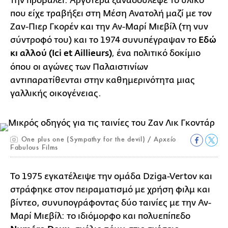
την προβάλει. Αργότερα ξαναδούλεψε το υλικό
που είχε τραβήξει στη Μέση Ανατολή μαζί με τον
Ζαν-Πιερ Γκορέν και την Αν-Μαρί Μιεβίλ (τη νυν
σύντροφό του) και το 1974 συνυπέγραψαν το
Εδώ
κι αλλού (Ici et Aillieurs)
ένα πολιτικό δοκίμιο
,
όπου οι αγώνες των Παλαιστινίων
αντιπαρατίθενται στην καθημερινότητα μιας
γαλλικής οικογένειας.
One plus one (Sympathy for the devil) / Αρχείο
Fabulous Films
Το 1975 εγκατέλειψε την ομάδα Dziga-Vertov και
στράφηκε στον πειραματισμό με χρήση φιλμ και
βίντεο, συνυπογράφοντας δύο ταινίες με την Αν-
Μαρί Μιεβίλ: το ιδιόμορφο και πολυεπίπεδο