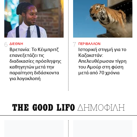
ΔΙΕΘΝΗ
ΠΕΡΙΒΑΛΛΟΝ
Βρετανία: Το Κέιμπριτζ
Ιστορική στιγμή για το
επανεξετάζει τις
Καζακστάν:
διαδικασίες πρόσληψης
Απελευθέρωσαν τίγρη
καθηγητών μετά την
του Αμούρ στη φύση
παραίτηση διδάσκοντα
μετά από 70 χρόνια
για λογοκλοπή
ΔΗΜΟΦΙΛΗ
THE GOOD LIFO