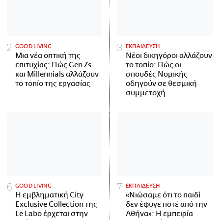
GOOD LIVING
ΕΚΠΑΙΔΕΥΣΗ
Μια νέα οπτική της
Νέοι δικηγόροι αλλάζουν
επιτυχίας: Πώς Gen Zs
το τοπίο: Πώς οι
και Millennials αλλάζουν
σπουδές Νομικής
το τοπίο της εργασίας
οδηγούν σε θεσμική
συμμετοχή
GOOD LIVING
ΕΚΠΑΙΔΕΥΣΗ
Η εμβληματική City
«Νιώσαμε ότι το παιδί
Exclusive Collection της
δεν έφυγε ποτέ από την
Le Labo έρχεται στην
Αθήνα»: Η εμπειρία