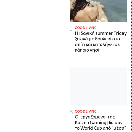
GOOD LIVING
Η ιδανική summer Friday
ξεκινά με δουλειά στο
σπίτι και καταλήγει σε
κάποιο νησί
GOOD LIVING
Οι εργαζόμενοι της
Kaizen Gaming βίωσαν
το World Cup από "μέσα"