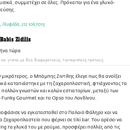
φυσικά, συμμετέχει σε όλες. Πρόκειται για ένα γλυκό-
γεύσης.
 Γλυφάδα, 212 1067019
Babis Zidilis
και γίνεται με δύο διαφορετικούς, λαχταριστούς τρόπους.
 μικρότερος, ο Μπάμπης Ζιντίλης έλεγε πως θα ανοίξει
ικά καταπιάστηκε με τη ζαχαροπλαστική, φτιάχνοντας τα
 πολλών γνωστών και καλών εστιατορίων, μεταξύ των
 Funky Gourmet και το Opso του Λονδίνου.
ποφάσισε να εγκατασταθεί στο Παλαιό Φάληρο και να
να ζαχαροπλαστείο που φέρνει σε tiki bar. Του αρέσει να
ring τα γλυκά του με ρούμια, προσφέρει πολλές από τις