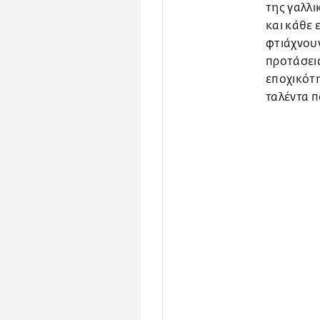
της γαλλι
και κάθε 
φτιάχνουν
προτάσεις
εποχικότη
ταλέντα π