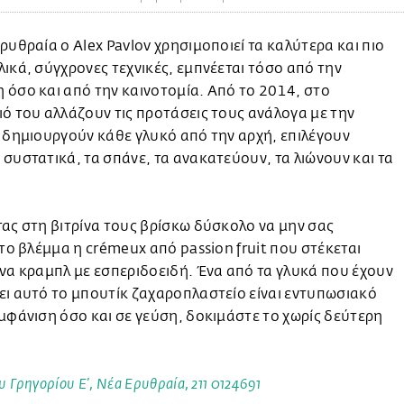
ρυθραία ο Alex Pavlov χρησιμοποιεί τα καλύτερα και πιο
ικά, σύγχρονες τεχνικές, εμπνέεται τόσο από την
όσο και από την καινοτομία. Από το 2014, στο
ό του αλλάζουν τις προτάσεις τους ανάλογα με την
 δημιουργούν κάθε γλυκό από την αρχή, επιλέγουν
συστατικά, τα σπάνε, τα ανακατεύουν, τα λιώνουν και τα
ας στη βιτρίνα τους βρίσκω δύσκολο να μην σας
 το βλέμμα η crémeux από passion fruit που στέκεται
να κραμπλ με εσπεριδοειδή. Ένα από τα γλυκά που έχουν
ι αυτό το μπουτίκ ζαχαροπλαστείο είναι εντυπωσιακό
μφάνιση όσο και σε γεύση, δοκιμάστε το χωρίς δεύτερη
 Γρηγορίου Ε’, Νέα Ερυθραία, 211 0124691