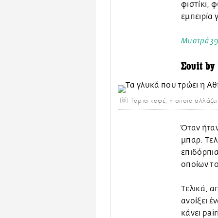
φιστίκι, 
εμπειρία 
Μυστρά 39,
Σουit by 
Τάρτα καφέ, η οποία αλλάζει 
Όταν ήταν
μπαρ. Τελ
επιδόρπια
οποίων το
Τελικά, α
ανοίξει έ
κάνει pai