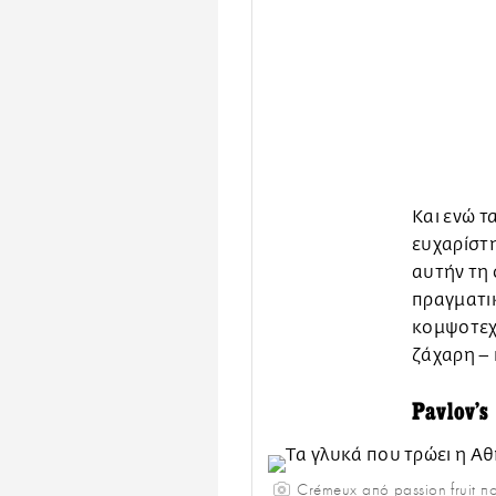
Και ενώ τ
ευχαρίστη
αυτήν τη 
πραγματικ
κομψοτεχ
ζάχαρη – 
Pavlov’s
Crémeux από passion fruit π