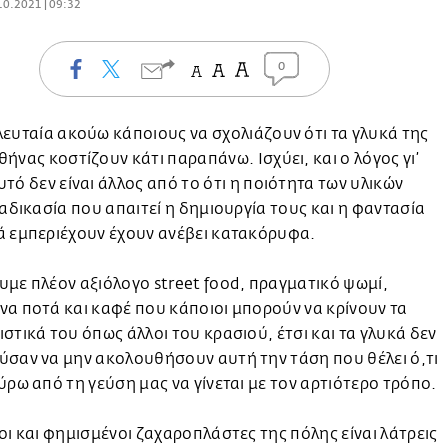
10.2021 | 09:32
0
λευταία ακούω κάποιους να σχολιάζουν ότι τα γλυκά της
θήνας κοστίζουν κάτι παραπάνω. Ισχύει, και ο λόγος γι’
υτό δεν είναι άλλος από το ότι η ποιότητα των υλικών
ιαδικασία που απαιτεί η δημιουργία τους και η φαντασία
ά εμπεριέχουν έχουν ανέβει κατακόρυφα.
με πλέον αξιόλογο street food, πραγματικό ψωμί,
α ποτά και καφέ που κάποιοι μπορούν να κρίνουν τα
στικά του όπως άλλοι του κρασιού, έτσι και τα γλυκά δεν
σαν να μην ακολουθήσουν αυτή την τάση που θέλει ό,τι
ύρω από τη γεύση μας να γίνεται με τον αρτιότερο τρόπο.
οι και φημισμένοι ζαχαροπλάστες της πόλης είναι λάτρεις