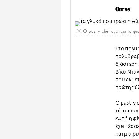
Ourse
O pastry chef αγαπάει το φιστ
Στο πολυ
πολυβραβ
διάστερη 
Βίκυ Νταλ
που εκμετ
πρώτης ύ
O pastry 
τάρτα που
Αυτή η φί
έχει τέσσ
και μία ρ