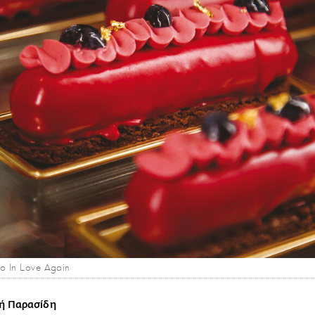
το In Love Again
ή Παρασίδη