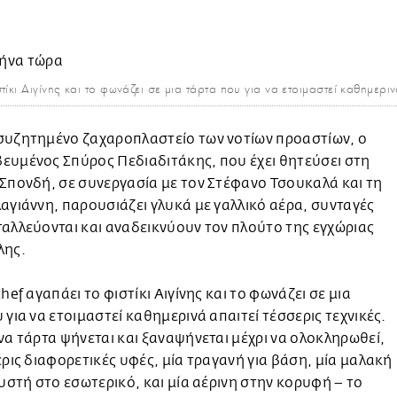
ίκι Αιγίνης και το φωνάζει σε μια τάρτα που για να ετοιμαστεί καθημεριν
συζητημένο ζαχαροπλαστείο των νοτίων προαστίων, ο
ευμένος Σπύρος Πεδιαδιτάκης, που έχει θητεύσει στη
Σπονδή, σε συνεργασία με τον Στέφανο Τσουκαλά και τη
αγιάννη, παρουσιάζει γλυκά με γαλλικό αέρα, συνταγές
αλλεύονται και αναδεικνύουν τον πλούτο της εγχώριας
λης.
chef αγαπάει το φιστίκι Αιγίνης και το φωνάζει σε μια
 για να ετοιμαστεί καθημερινά απαιτεί τέσσερις τεχνικές.
να τάρτα ψήνεται και ξαναψήνεται μέχρι να ολοκληρωθεί,
ερις διαφορετικές υφές, μία τραγανή για βάση, μία μαλακή
ευστή στο εσωτερικό, και μία αέρινη στην κορυφή – το