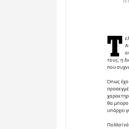
16.
Τ
ε
Α
α
τους, η δ
που συχν
Όπως έχου
προσεγμέν
χαρακτηρι
θα μπορού
υπάρχει γ
Πολλοί νέ