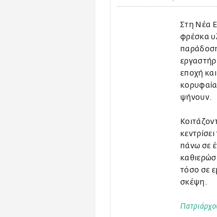
Στη Νέα Ε
φρέσκα υλ
παράδοση 
εργαστήρι
εποχή και
κορυφαία 
ψήνουν.
Κοιτάζοντ
κεντρίσει
πάνω σε έ
καθιερώσε
τόσο σε ε
σκέψη.
Πατριάρχου