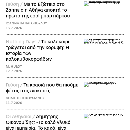
Γεύση /
Με το Εξώτικα στο
Ζάππειο η Αθήνα αποκτά το
πρώτο της cool μπαρ πάρκου
ΙΩΑΝΝΑ ΠΑΝΑΓΟΠΟΥΛΟΥ
13.7.2026
Nothing Days /
Το καλοκαίρι
τρώγεται από την κορυφή: H
ιστορία των
κολοκυθοκορφάδων
M. HULOT
12.7.2026
Γεύση /
Τα κρασιά που θα πιούμε
φέτος στις διακοπές
ΔΗΜΗΤΡΗΣ ΚΟΥΜΑΝΗΣ
11.7.2026
Οι Αθηναίοι /
Δημήτρης
Οικονομίδης: «Το καλό γλυκό
είναι εμπειρία. Το κακό, είναι