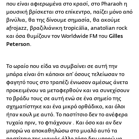
που είναι αφιερωμένα στο κρασί, στο Pharaoh η
μουσική βρίσκεται στο επίκεντρο, παίζει μόνο από
βινύλια, θα της δίνουμε σημασία, θα ακούμε
afrojazz, βραζιλιάνικη tropicália, anatolian rock
και όσα θυμίζουν τον Worldwide FM του
Gilles
Peterson
.
Το ωραίο που είδα να συμβαίνει σε αυτή την
μπάρα είναι ότι κάποιοι απ’ όσους τελείωσαν το
φαγητό τους στο τραπέζι ένιωσαν αμέσως άνετα
προκειμένου να μεταφερθούν και να συνεχίσουν
το βράδυ τους σε αυτή ενώ σε ένα σημείο της
σχηματίστηκε και ένα μικρό ορθάδικο, και όλοι
ήταν κουλ με αυτό. Το παστίτσιο δεν το ανέφερα
τυχαία πριν, το φτιάχνουν . Και όσο και αν δεν
μπορώ να αποκαθηλώσω στο μυαλό αυτό τα
παστίτσιο της γιαγιάς άλλο τόσο δεν μπορώ να