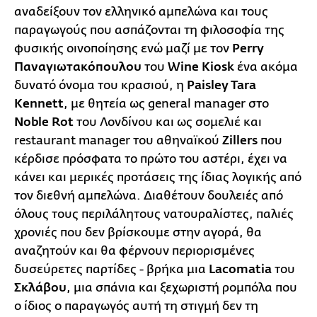
αναδείξουν τον ελληνικό αμπελώνα και τους
παραγωγούς που ασπάζονται τη φιλοσοφία της
φυσικής οινοποίησης ενώ μαζί με τον
Perry
Παναγιωτακόπουλου
του
Wine Kiosk
ένα ακόμα
δυνατό όνομα του κρασιού, η
Paisley Tara
Kennett
, με θητεία ως general manager στο
Noble Rot
του Λονδίνου και ως σομελιέ και
restaurant manager του αθηναϊκού
Zillers
που
κέρδισε πρόσφατα το πρώτο του αστέρι, έχει να
κάνει και μερικές προτάσεις της ίδιας λογικής από
τον διεθνή αμπελώνα. Διαθέτουν δουλειές από
όλους τους περιλάλητους νατουραλίστες, παλιές
χρονιές που δεν βρίσκουμε στην αγορά, θα
αναζητούν και θα φέρνουν περιορισμένες
δυσεύρετες παρτίδες - βρήκα μια
Lacomatia
του
Σκλάβου
, μια σπάνια και ξεχωριστή ρομπόλα που
ο ίδιος ο παραγωγός αυτή τη στιγμή δεν τη