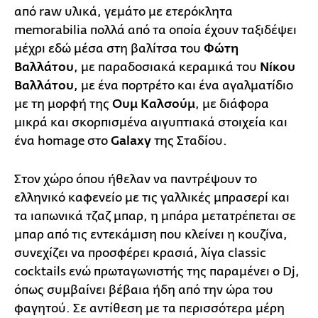
από raw υλικά, γεμάτο με ετερόκλητα
memorabilia πολλά από τα οποία έχουν ταξιδέψει
μέχρι εδώ μέσα στη βαλίτσα του
Φώτη
Βαλλάτου
, με παραδοσιακά κεραμικά του
Νίκου
Βαλλάτου
, με ένα πορτρέτο και ένα αγαλματίδιο
με τη μορφή της
Ουμ Καλσούμ
, με διάφορα
μικρά και σκορπισμένα αιγυπτιακά στοιχεία και
ένα homage στο
Galaxy
της Σταδίου.
Στον χώρο όπου ήθελαν να παντρέψουν το
ελληνικό καφενείο με τις γαλλικές μπρασερί και
τα ιαπωνικά τζαζ μπαρ, η μπάρα μετατρέπεται σε
μπαρ από τις εντεκάμιση που κλείνει η κουζίνα,
συνεχίζει να προσφέρει κρασιά, λίγα classic
cocktails ενώ πρωταγωνιστής της παραμένει ο Dj,
όπως συμβαίνει βέβαια ήδη από την ώρα του
φαγητού. Σε αντίθεση με τα περισσότερα μέρη