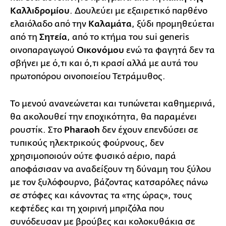
Καλλιδρομίου
. Δουλεύει με εξαιρετικό παρθένο
ελαιόλαδο από την
Καλαμάτα
, ξύδι προμηθεύεται
από τη
Σητεία
, από το κτήμα του sui generis
οινοπαραγωγού
Οικονόμου
ενώ τα φαγητά δεν τα
σβήνει με ό,τι και ό,τι κρασί αλλά με αυτά του
πρωτοπόρου οινοποιείου Τετράμυθος.
Το μενού ανανεώνεται και τυπώνεται καθημερινά,
θα ακολουθεί την εποχικότητα, θα παραμένει
ρουστίκ. Στo
Pharaoh
δεν έχουν επενδύσει σε
τυπικούς ηλεκτρικούς φούρνους, δεν
χρησιμοποιούν ούτε φυσικό αέριο, παρά
αποφάσισαν να αναδείξουν τη δύναμη του ξύλου
με τον ξυλόφουρνο, βάζοντας κατσαρόλες πάνω
σε στόφες και κάνοντας τα «της ώρας», τους
κεφτέδες και τη χοιρινή μπριζόλα που
συνόδευσαν με βρούβες και κολοκυθάκια σε