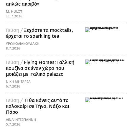
απλώς ακριβό»
M. HULOT
11.7.2026
Γεύση /
Ξεχάστε τα mocktails,
έρχεται το sparkling tea
ΥΡΩ ΚΟΛΙΑΚΟΥΔΑΚΗ
8.7.2026
Γεύση /
Flying Horses: Γαλλική
κουζίνα σε έναν χώρο που
μοιάζει με ιταλικό palazzo
ΝΙΚΗ ΜΗΤΑΡΕΑ
6.7.2026
Γεύση /
Τι θα κάνεις αυτό το
καλοκαίρι σε Τήνο, Νάξο και
Πάρο
ΛΙΝΑ ΙΝΤΖΕΓΙΑΝΝΗ
5.7.2026