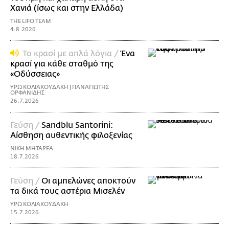
Χανιά (ίσως και στην Ελλάδα)
THE LIFO TEAM
4.8.2026
Το κρασί με απλά λόγια /
Ένα
κρασί για κάθε σταθμό της
«Οδύσσειας»
ΥΡΩ ΚΟΛΙΑΚΟΥΔΑΚΗ | ΠΑΝΑΓΙΩΤΗΣ
ΟΡΦΑΝΙΔΗΣ
26.7.2026
Γεύση /
Sandblu Santorini:
Αίσθηση αυθεντικής φιλοξενίας
ΝΙΚΗ ΜΗΤΑΡΕΑ
18.7.2026
Γεύση /
Οι αμπελώνες αποκτούν
τα δικά τους αστέρια Μισελέν
ΥΡΩ ΚΟΛΙΑΚΟΥΔΑΚΗ
15.7.2026