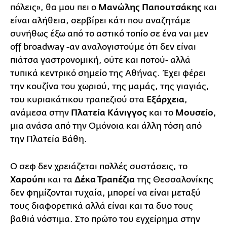
πόλεις», θα μου πει ο
Μανώλης Παπουτσάκης
και
είναι αλήθεια, σερβίρει κάτι που αναζητάμε
συνήθως έξω από το αστικό τοπίο σε ένα ναι μεν
off broadway -αν αναλογιστούμε ότι δεν είναι
πιάτσα γαστρονομική, ούτε και ποτού- αλλά
τυπικά κεντρικό σημείο της Αθήνας. Έχει φέρει
την κουζίνα του χωριού, της μαμάς, της γιαγιάς,
του κυριακάτικου τραπεζιού στα
Εξάρχεια
,
ανάμεσα στην
Πλατεία Κάνιγγος
και το
Μουσείο
,
μια ανάσα από την Ομόνοια και άλλη τόση από
την Πλατεία Βάθη.
Ο σεφ δεν χρειάζεται πολλές συστάσεις, το
Χαρούπι
και τα
Δέκα Τραπέζια
της Θεσσαλονίκης
δεν φημίζονται τυχαία, μπορεί να είναι μεταξύ
τους διαφορετικά αλλά είναι και τα δυο τους
βαθιά νόστιμα. Στο πρώτο του εγχείρημα στην