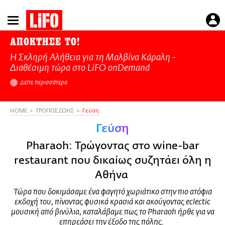
Παράκαμψη
προς
το
ΑΠΟΚΤΗΣΕ ΤΟ!
κυρίως
Η Σκληρή Αλήθεια για τη Μαλβίνα Κάραλη -
περιεχόμενο
Διαθέσιμη τώρα στo LiFO onDemand
Δείτε περισσότερα
HOME
ΤΡΟΠΟΣ ΖΩΗΣ
Γεύση
Γεύση
Pharaoh: Τρώγοντας στο wine-bar
restaurant που δικαίως συζητάει όλη η
Αθήνα
Τώρα που δοκιμάσαμε ένα φαγητό χωριάτικο στην πιο ατόφια
εκδοχή του, πίνοντας φυσικά κρασιά και ακούγοντας eclectic
μουσική από βινύλια, καταλάβαμε πως το Pharaoh ήρθε για να
επηρεάσει την έξοδο της πόλης.