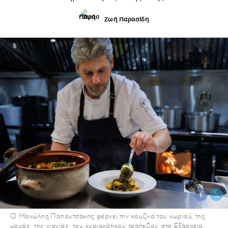
Ζωή Παρασίδη
Ο Μανώλης Παπουτσάκης φέρνει την κουζίνα του χωριού, της
μαμάς, της γιαγιάς, του κυριακάτικου τραπεζιού στα Εξάρχεια.