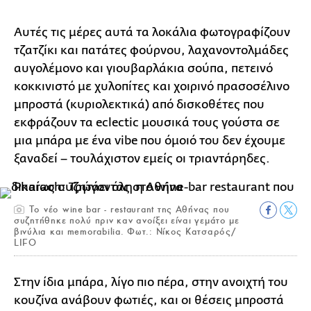
Αυτές τις μέρες αυτά τα λοκάλια φωτογραφίζουν
τζατζίκι και πατάτες φούρνου, λαχανοντολμάδες
αυγολέμονο και γιουβαρλάκια σούπα, πετεινό
κοκκινιστό με χυλοπίτες και χοιρινό πρασοσέλινο
μπροστά (κυριολεκτικά) από δισκοθέτες που
εκφράζουν τα eclectic μουσικά τους γούστα σε
μια μπάρα με ένα vibe που όμοιό του δεν έχουμε
ξαναδεί – τουλάχιστον εμείς οι τριαντάρηδες.
Το νέο wine bar - restaurant της Αθήνας που
συζητήθηκε πολύ πριν καν ανοίξει είναι γεμάτο με
βινύλια και memorabilia. Φωτ.: Νίκος Κατσαρός/
LIFO
Στην ίδια μπάρα, λίγο πιο πέρα, στην ανοιχτή του
κουζίνα ανάβουν φωτιές, και οι θέσεις μπροστά