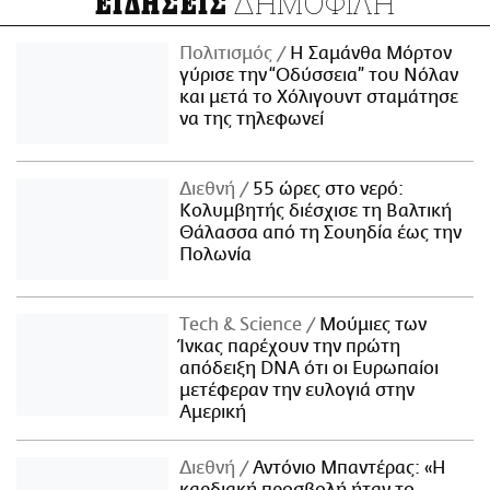
ΔΗΜΟΦΙΛΗ
ΕΙΔΗΣΕΙΣ
Πολιτισμός
Η Σαμάνθα Μόρτον
γύρισε την “Οδύσσεια” του Νόλαν
και μετά το Χόλιγουντ σταμάτησε
να της τηλεφωνεί
Διεθνή
55 ώρες στο νερό:
Κολυμβητής διέσχισε τη Βαλτική
Θάλασσα από τη Σουηδία έως την
Πολωνία
Τech & Science
Μούμιες των
Ίνκας παρέχουν την πρώτη
απόδειξη DNA ότι οι Ευρωπαίοι
μετέφεραν την ευλογιά στην
Αμερική
Διεθνή
Αντόνιο Μπαντέρας: «Η
καρδιακή προσβολή ήταν το