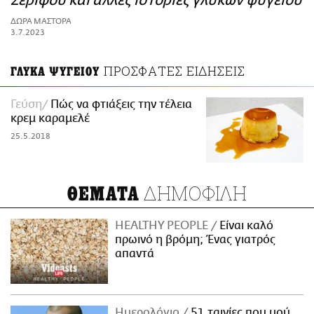
Σερίφου και άλλες ιστορίες γλυκών ψυγείου
ΑΜΠΑ
ΔΩΡΑ ΜΑΣΤΟΡΑ
PRINT
3.7.2023
ΠΡΟΣΦΑΤΕΣ ΕΙΔΗΣΕΙΣ
ΓΛΥΚΑ ΨΥΓΕΙΟΥ
Γεύση
Πώς να φτιάξεις την τέλεια
κρεμ καραμελέ
25.5.2018
ΔΗΜΟΦΙΛΗ
ΘΕΜΑΤΑ
HEALTHY PEOPLE
Είναι καλό
πρωινό η βρόμη; Ένας γιατρός
απαντά
Ημερολόγιο
51 ταινίες που μού