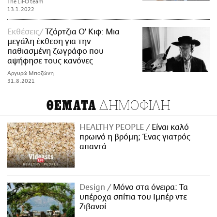
The LiFO team
13.1.2022
Εκθέσεις
Τζόρτζια Ο' Κιφ: Μια
μεγάλη έκθεση για την
παθιασμένη ζωγράφο που
αψήφησε τους κανόνες
Αργυρώ Μποζώνη
31.8.2021
ΔΗΜΟΦΙΛΗ
ΘΕΜΑΤΑ
HEALTHY PEOPLE
Είναι καλό
πρωινό η βρόμη; Ένας γιατρός
απαντά
Design
Μόνο στα όνειρα: Τα
υπέροχα σπίτια του Ιμπέρ ντε
Ζιβανσί