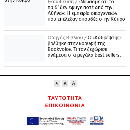
Εκπαίδευση
«Νιώσαμε ότι το
παιδί δεν έφυγε ποτέ από την
Αθήνα»: Η εμπειρία οικογενειών
που επέλεξαν σπουδές στην Κύπρο
Οδηγός Βιβλίου
Ο «Καθρέφτης»
βρέθηκε στην κορυφή της
Bookvoice. Τι τον ξεχώρισε
ανάμεσα στα μεγάλα best sellers;
ΤΑΥΤΟΤΗΤΑ
ΕΠΙΚΟΙΝΩΝΙΑ