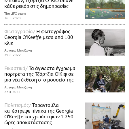
Μπέικον, Τζόρτζια Ο' Κιφ σπάνε
κάθε ρεκόρ στις δημοπρασίες
The LiFO team
16.5.2023
Φωτογραφία
H φωτογράφος
Georgia O'Keeffe μέσα από 100
κλικ
Αργυρώ Μποζώνη
29.6.2022
Εικαστικά
Τα άγνωστα έγχρωμα
πορτρέτα της Τζόρτζια Ο'Κιφ σε
μια νέα έκθεση στο μουσείο της
Αργυρώ Μποζώνη
27.4.2022
Πολιτισμός
Ταραντούλα
κατέστρεψε πίνακα της Georgia
O’Keeffe και χρειάστηκαν 1.250
ώρες αποκατάστασης