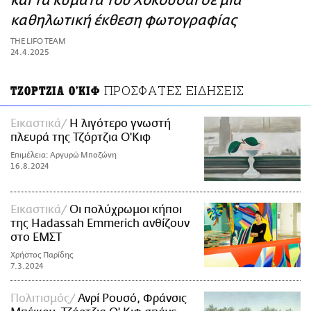
και τα κύματα του Χοκουσάι σε μια
ΑΜΠΑ
καθηλωτική έκθεση φωτογραφίας
PRINT
THE LIFO TEAM
24.4.2025
ΠΡΟΣΦΑΤΕΣ ΕΙΔΗΣΕΙΣ
ΤΖΟΡΤΖΙΑ Ο'ΚΙΦ
Εικαστικά
Η λιγότερο γνωστή
πλευρά της Τζόρτζια Ο'Κιφ
Επιμέλεια: Αργυρώ Μποζώνη
16.8.2024
Εικαστικά
Οι πολύχρωμοι κήποι
της Hadassah Emmerich ανθίζουν
στο ΕΜΣΤ
Χρήστος Παρίδης
7.3.2024
Πολιτισμός
Ανρί Ρουσό, Φράνσις