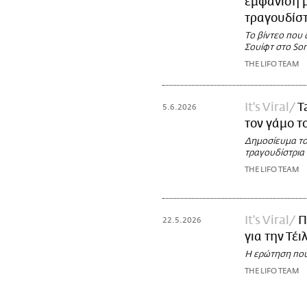
εμφάνιση μ
τραγουδίσ
Το βίντεο που 
Σουίφτ στο Son
THE LIFO TEAM
It's Viral
T
5.6.2026
τον γάμο τ
Δημοσίευμα το
τραγουδίστρια 
THE LIFO TEAM
It's Viral
Π
22.5.2026
για την Τέ
Η ερώτηση που 
THE LIFO TEAM