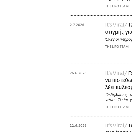
THE LIFO TEAM
It's Viral
T
2.7.2026
στιγμής γι
Όλες οι πληροφ
THE LIFO TEAM
It's Viral
Γ
26.6.2026
να πιστεύω
λέει καλεσ
Οι δηλώσεις το
γάμο - Τι είπε
THE LIFO TEAM
It's Viral
Τ
12.6.2026