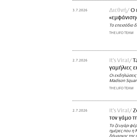
Διεθνή
Ο 
3.7.2026
«εμφάνιση»
Το επεισόδιο 
THE LIFO TEAM
It's Viral
T
2.7.2026
γαμήλιες ε
Οι εκδηλώσεις 
Madison Squar
THE LIFO TEAM
It's Viral
Ζ
2.7.2026
τον γάμο τ
Το ζευγάρι φέρ
ημέρες που η 
δήμαρχος της 