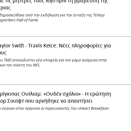
ε τις μητέρες τους λίγο πριν τη βράβευση της
τριας
δημοσιεύθηκε από την εκδήλωση για την ένταξη της Τέιλορ
gwriters Hall of Fame
aylor Swift - Travis Kelce: Νέες πληροφορίες για
ους
υ TMZ αποκαλύπτει νέα στοιχεία για τον γάμο ανάμεσα στην
και τον παίκτη του NFL
ρίγκιπας Ουίλιαμ: «Ουδέν σχόλιο» - Η ερώτηση
ιλορ Σουίφτ που αρνήθηκε να απαντήσει
έκαναν στον πρίγκιπα οι παρουσιαστές του «Heart Breakfast»