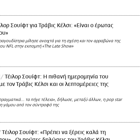
ιλορ Σουίφτ για Τράβις Κέλσι: «Είναι ο έρωτας
ου»
αγουδίστρια μίλησε ανοιχτά για τη σχέση και τον αρραβώνα της
 του NFL στην εκπομπή «The Late Show»
l
Τέιλορ Σουίφτ: Η πιθανή ημερομηνία του
με τον Τράβις Κέλσι και οι λεπτομέρειες της
ραγματικά... τα πήγε τέλεια», δήλωσε, μεταξύ άλλων, η pop star
ση γάμου από τον σύντροφό της
Τέιλορ Σουίφτ: «Πρέπει να ξέρεις καλά τη