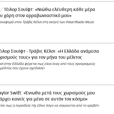
l
Τέιλορ Σουίφτ: «Νιώθω ελέυθερη κάθε μέρα
υ χάρη στον αρραβωνιαστικό μου»
αναφορά στον Τράβις Κέλσι στη σκηνή των iHeartRadio Music
έιλορ Σουίφτ - Τράβις Κέλσι: «Η Ελλάδα ανάμεσα
ρισμούς τους» για τον μήνα του μέλιτος
ησί στην Ελλάδα φέρεται πως είναι ένας από τους προορισμούς
μέλιτος που έχουν σχεδιάσει
aylor Swift: «Ένιωθα μετά τους χωρισμούς μου
άρχει κανείς για μένα σε αυτόν τον κόσμο»
 είπε πως η περιοδεία τής έδινε λόγο να σηκώνεται από το κρεβάτι