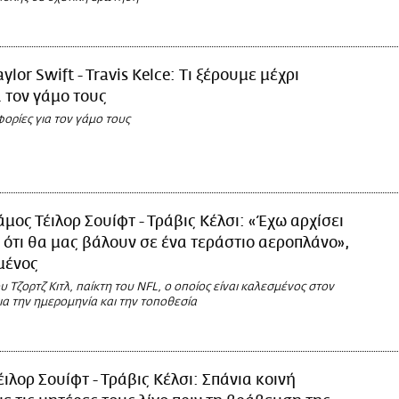
aylor Swift - Travis Kelce: Τι ξέρουμε μέχρι
α τον γάμο τους
ορίες για τον γάμο τους
άμος Τέιλορ Σουίφτ - Τράβις Κέλσι: «Έχω αρχίσει
 ότι θα μας βάλουν σε ένα τεράστιο αεροπλάνο»,
μένος
υ Τζορτζ Κιτλ, παίκτη του NFL, ο οποίος είναι καλεσμένος στον
 για την ημερομηνία και την τοποθεσία
έιλορ Σουίφτ - Τράβις Κέλσι: Σπάνια κοινή