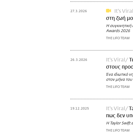
It's Vira
27.3.2026
στη ζωή μο
Η συγκινητική 
Awards 2026
THE LIFO TEAM
It's Viral
Τ
26.3.2026
στους προο
Ένα ιδιωτικό ν
στον μήνα του 
THE LIFO TEAM
It's Viral
T
19.12.2025
πως δεν υπ
Η Taylor Swift
THE LIFO TEAM