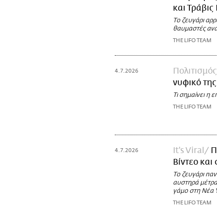
και Τράβις
Το ζευγάρι αρ
θαυμαστές ανα
THE LIFO TEAM
Πολιτισμός
4.7.2026
νυφικό της
Τι σημαίνει η 
THE LIFO TEAM
It's Viral
Π
4.7.2026
Βίντεο και
Το ζευγάρι πα
αυστηρά μέτρα 
γάμο στη Νέα 
THE LIFO TEAM