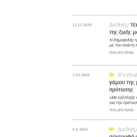
Διεθνή
Τέ
11.12.2025
της ζωής μ
Η δημοφιλής τρ
με τον παίκτη
THE LIFO TEAM
It's Vira
3.10.2025
γάμου της 
πρότασης
«Με εξέπληξε π
για την πρότα
THE LIFO TEAM
Διεθνή
4.9.2025