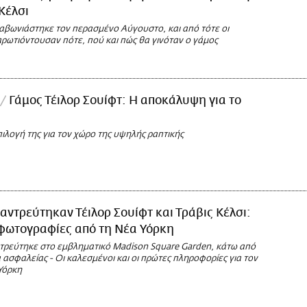
 Κέλσι
ραβωνιάστηκε τον περασμένο Αύγουστο, και από τότε οι
ρωτιόντουσαν πότε, πού και πώς θα γινόταν ο γάμος
Γάμος Τέιλορ Σουίφτ: Η αποκάλυψη για το
επιλογή της για τον χώρο της υψηλής ραπτικής
αντρεύτηκαν Τέιλορ Σουίφτ και Τράβις Κέλσι:
 φωτογραφίες από τη Νέα Υόρκη
ντρεύτηκε στο εμβληματικό Madison Square Garden, κάτω από
ασφαλείας - Οι καλεσμένοι και οι πρώτες πληροφορίες για τον
Υόρκη