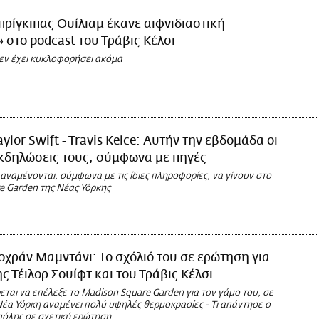
πρίγκιπας Ουίλιαμ έκανε αιφνιδιαστική
 στο podcast του Τράβις Κέλσι
δεν έχει κυκλοφορήσει ακόμα
aylor Swift - Travis Kelce: Αυτήν την εβδομάδα οι
κδηλώσεις τους, σύμφωνα με πηγές
αναμένονται, σύμφωνα με τις ίδιες πληροφορίες, να γίνουν στο
e Garden της Νέας Υόρκης
οχράν Μαμντάνι: Το σχόλιό του σε ερώτηση για
ης Τέιλορ Σουίφτ και του Τράβις Κέλσι
εται να επέλεξε το Madison Square Garden για τον γάμο του, σε
Νέα Υόρκη αναμένει πολύ υψηλές θερμοκρασίες - Τι απάντησε ο
πόλης σε σχετική ερώτηση