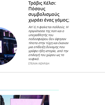
Τράβις Κέλσι:
Πόσους
συμβολισμούς
χωράει ένας γάμος;
Απ' ό,τι φαίνεται πολλούς. Η
πριγκίπισσα της ποπ και ο
υπεραθλητής του
ποδοσφαίρου δεν άφησαν
τίποτα στην τύχη και έκαναν
μια επίδειξη δύναμης που
γράφει ήδη ιστορία, από την
επιλογή του χώρου ως το
νυφικό.
ΣΤΕΛΛΑ ΛΙΖΑΡΔΗ