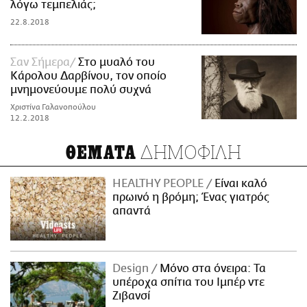
λόγω τεμπελιάς;
22.8.2018
Σαν Σήμερα
Στο μυαλό του
Κάρολου Δαρβίνου, τον οποίο
μνημονεύουμε πολύ συχνά
Χριστίνα Γαλανοπούλου
12.2.2018
ΔΗΜΟΦΙΛΗ
ΘΕΜΑΤΑ
HEALTHY PEOPLE
Είναι καλό
πρωινό η βρόμη; Ένας γιατρός
απαντά
Design
Μόνο στα όνειρα: Τα
υπέροχα σπίτια του Ιμπέρ ντε
Ζιβανσί