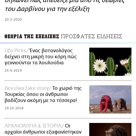
δηλώνει πως απέδειξε μια από τις θεωρίες
ΑΜΠΑ
του Δαρβίνου για την εξέλιξη
PRINT
20.3.2020
ΠΡΟΣΦΑΤΕΣ ΕΙΔΗΣΕΙΣ
ΘΕΩΡΙΑ ΤΗΣ ΕΞΕΛΙΞΗΣ
Lifo Picks
Ένας βοτανολόγος
δείχνει στη μικρή του κόρη πώς
γεννιούνται τα λουλούδια
25.4.2019
Δεν είναι fake story
Το χωριό της
Τουρκίας όπου οι άνθρωποι
βαδίζουν ακόμη με τα τέσσερα!
29.10.2018
ΑΡΧΑΙΟΛΟΓΙΑ & ΙΣΤΟΡΙΑ
Οι
αρχαίοι άνθρωποι εξαφανίστηκαν