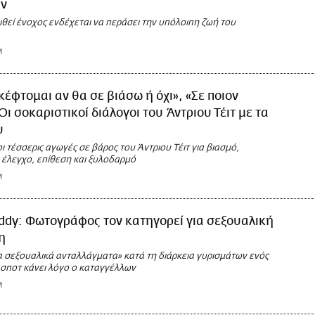
ν
ιθεί ένοχος ενδέχεται να περάσει την υπόλοιπη ζωή του
M
κέφτομαι αν θα σε βιάσω ή όχι», «Σε ποιον
Οι σοκαριστικοί διάλογοι του Άντριου Τέιτ με τα
υ
ι τέσσερις αγωγές σε βάρος του Άντριου Τέιτ για βιασμό,
 έλεγχο, επίθεση και ξυλοδαρμό
M
ddy: Φωτογράφος τον κατηγορεί για σεξουαλική
η
α σεξουαλικά ανταλλάγματα» κατά τη διάρκεια γυρισμάτων ενός
 σποτ κάνει λόγο ο καταγγέλλων
M