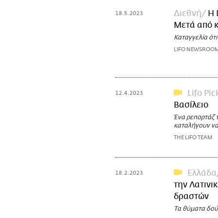
Διεθνή
Η 
18.5.2023
Μετά από κ
Καταγγελία ότ
LIFO NEWSROO
Lifo Pic
12.4.2023
Βασίλειο
Ένα ρεπορτάζ τ
καταλήγουν να
THE LIFO TEAM
Ελλάδα
18.2.2023
την Λατινι
δραστών
Τα θύματα δού