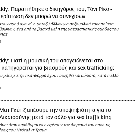
ddy: Παραιτήθηκε ο δικηγόρος του, Τόνι Ρίκο -
περίπτωση δεν μπορώ να συνεχίσω»
αταιγισμού αγωγών, μεταξύ άλλων για σεξουαλική κακοποίηση
νθρώπων, ένα από τα βασικά μέλη της υπερασπιστικής ομάδας του
ρησε
M
ddy: Γιατί η μουσική του απογειώνεται στο
 κατηγορείται για βιασμούς και sex trafficking;
ου ράπερ στην πλατφόρμα έχουν αυξηθεί και μάλιστα, κατά πολλά
M
Ματ Γκέιτζ απέσυρε την υποψηφιότητα για το
Δικαιοσύνης μετά τον σάλο για sex trafficking
νοι ήταν απρόθυμοι να εγκρίνουν τον διορισμό του παρά τις
έσεις του Ντόναλντ Τραμπ