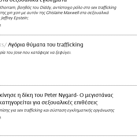
στα σεξουαλικά εγκλήματα
 Khorram, βοηθός του Diddy, αντίστοιχο ρόλο στο sex trafficking
της χιπ χοπ με αυτόν της Ghislaine Maxwell στα σεξουαλικά
Jeffrey Epstein;
M
ks
Αγόρια θύματα του trafficking
ρία του Jose που κατάφερε να ξεφύγει.
κίνησε η δίκη του Peter Nygard- Ο μεγιστάνας
κατηγορείται για σεξουαλικές επιθέσεις
πίσης για sex trafficking και σύσταση εγκληματικής οργάνωσης
M