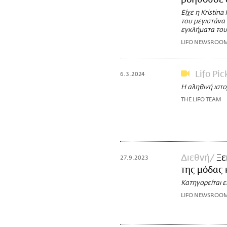
βοηθούσε 
Είχε η Kristina
του μεγιστάνα 
εγκλήματα του 
LIFO NEWSROO
Lifo Pic
6.3.2024
Η αληθινή ιστο
THE LIFO TEAM
Διεθνή
Ξε
27.9.2023
της μόδας 
Κατηγορείται ε
LIFO NEWSROO