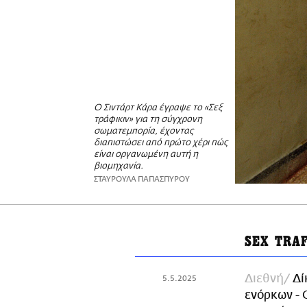
O Σιντάρτ Κάρα έγραψε το «Σεξ
τράφικιν» για τη σύγχρονη
σωματεμπορία, έχοντας
διαπιστώσει από πρώτο χέρι πώς
είναι οργανωμένη αυτή η
βιομηχανία.
ΣΤΑΥΡΟΥΛΑ ΠΑΠΑΣΠΥΡΟΥ
SEX TRA
Διεθνή
Δί
5.5.2025
ενόρκων - 