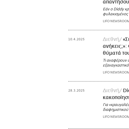
απαντήσου
Εάν ο Diddy κρ
φυλακισμένος
LIFO NEWSROO
Διεθνή
«Σ
10.4.2025
ανήκεις;»: 
θύματά το
Τι αναφέρουν ο
εξαναγκαστικό
LIFO NEWSROO
Διεθνή
Di
28.3.2025
κακοποίησ
Για «κραυγαλέ
διαφημιστικού
LIFO NEWSROO