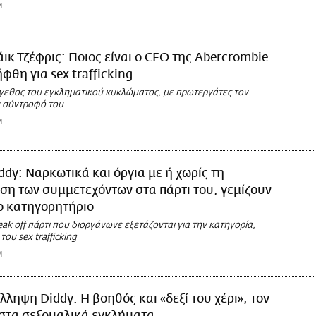
M
ικ Τζέφρις: Ποιος είναι ο CEO της Abercrombie
φθη για sex trafficking
έγεθος του εγκληματικού κυκλώματος, με πρωτεργάτες τον
ν σύντροφό του
M
ddy: Ναρκωτικά και όργια με ή χωρίς τη
η των συμμετεχόντων στα πάρτι του, γεμίζουν
ο κατηγορητήριο
eak off πάρτι που διοργάνωνε εξετάζονται για την κατηγορία,
ου sex trafficking
M
λληψη Diddy: H βοηθός και «δεξί του χέρι», τον