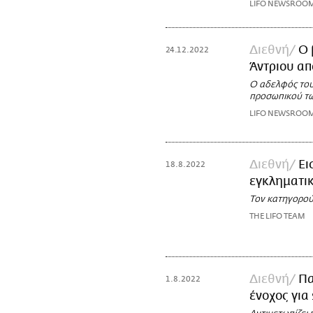
LIFO NEWSROO
Διεθνή
Ο 
24.12.2022
Άντριου απ
Ο αδελφός του
προσωπικού τ
LIFO NEWSROO
Διεθνή
Ει
18.8.2022
εγκληματικ
Τον κατηγορούν
THE LIFO TEAM
Διεθνή
Πα
1.8.2022
ένοχος για 