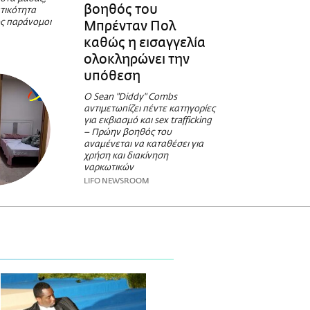
βοηθός του
τικότητα
ς παράνομοι
Μπρένταν Πολ
καθώς η εισαγγελία
ολοκληρώνει την
υπόθεση
Ο Sean "Diddy" Combs
αντιμετωπίζει πέντε κατηγορίες
για εκβιασμό και sex trafficking
– Πρώην βοηθός του
αναμένεται να καταθέσει για
χρήση και διακίνηση
ναρκωτικών
LIFO NEWSROOM