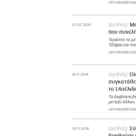
LIFO NEWSROO
Διεθνή
Μά
23.10.2024
που συνελή
Τεράστιο το μ
Τζέφρις και το
LIFO NEWSROO
Διεθνή
Di
24.9.2024
συγκατάθεσ
το 14σέλιδ
Τα διαβόητα fr
μεταξύ άλλων, τ
LIFO NEWSROO
Διεθνή
Σύ
18.9.2024