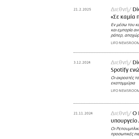
Διεθνή
Di
21.2.2025
«Σε καμία 
Εν μέσω του κ
και εμπορία α
ράπερ, αποχώ
LIFO NEWSROO
Διεθνή
Di
3.12.2024
Spotify ενώ
Οι ακροατές τ
εκατομμύρια
LIFO NEWSROO
Διεθνή
Ο 
21.11.2024
υπουργείο 
Οι Ρεπουμπλικά
προσωπικές πι