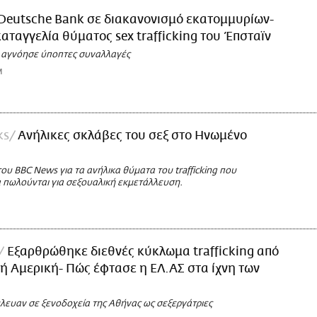
Deutsche Bank σε διακανονισμό εκατομμυρίων-
αταγγελία θύματος sex trafficking του Έπσταϊν
ι αγνόησε ύποπτες συναλλαγές
M
ks
Aνήλικες σκλάβες του σεξ στο Ηνωμένο
ου BBC News για τα ανήλικα θύματα του trafficking που
 πωλούνται για σεξουαλική εκμετάλλευση.
Εξαρθρώθηκε διεθνές κύκλωμα trafficking από
κή Αμερική- Πώς έφτασε η ΕΛ.ΑΣ στα ίχνη των
λευαν σε ξενοδοχεία της Αθήνας ως σεξεργάτριες