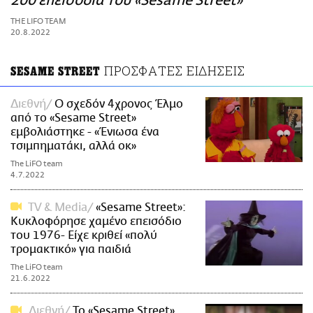
200 επεισόδια του «Sesame Street»
ΑΜΠΑ
THE LIFO TEAM
PRINT
20.8.2022
ΠΡΟΣΦΑΤΕΣ ΕΙΔΗΣΕΙΣ
SESAME STREET
Διεθνή
Ο σχεδόν 4χρονος Έλμο
από το «Sesame Street»
εμβολιάστηκε - «Ένιωσα ένα
τσιμπηματάκι, αλλά οκ»
The LiFO team
4.7.2022
TV & Media
«Sesame Street»:
Κυκλοφόρησε χαμένο επεισόδιο
του 1976- Είχε κριθεί «πολύ
τρομακτικό» για παιδιά
The LiFO team
21.6.2022
Διεθνή
Το «Sesame Street»