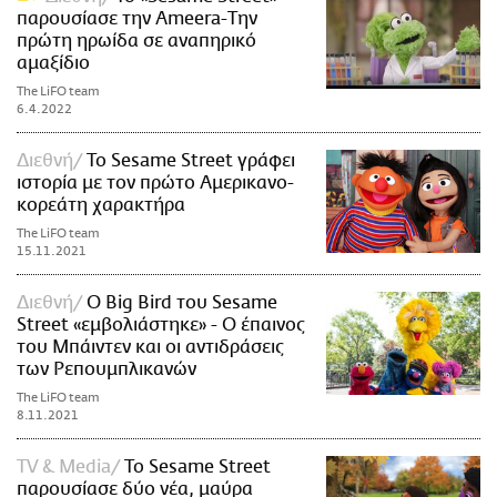
παρουσίασε την Ameera-Την
πρώτη ηρωίδα σε αναπηρικό
αμαξίδιο
The LiFO team
6.4.2022
Διεθνή
Το Sesame Street γράφει
ιστορία με τον πρώτο Αμερικανο-
κορεάτη χαρακτήρα
The LiFO team
15.11.2021
Διεθνή
O Big Bird του Sesame
Street «εμβολιάστηκε» - Ο έπαινος
του Μπάιντεν και οι αντιδράσεις
των Ρεπουμπλικανών
The LiFO team
8.11.2021
TV & Media
Το Sesame Street
παρουσίασε δύο νέα, μαύρα