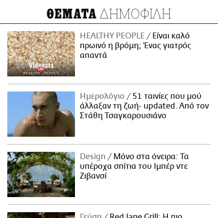
ΔΗΜΟΦΙΛΗ
ΘΕΜΑΤΑ
HEALTHY PEOPLE
Είναι καλό
πρωινό η βρόμη; Ένας γιατρός
απαντά
Ημερολόγιο
51 ταινίες που μού
άλλαξαν τη ζωή- updated. Aπό τον
Στάθη Τσαγκαρουσιάνο
Design
Μόνο στα όνειρα: Τα
υπέροχα σπίτια του Ιμπέρ ντε
Ζιβανσί
Γεύση
Red Jane Grill: Η πιο