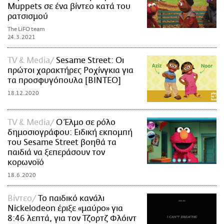
Muppets σε ένα βίντεο κατά του
ρατσισμού
The LiFO team
24.3.2021
TV & Media
Sesame Street: Οι
πρώτοι χαρακτήρες Ροχίνγκια για
τα προσφυγόπουλα [ΒΙΝΤΕΟ]
18.12.2020
TV & Media
O Έλμο σε ρόλο
δημοσιογράφου: Ειδική εκπομπή
του Sesame Street βοηθά τα
παιδιά να ξεπεράσουν τον
κορωνοϊό
18.6.2020
Βίντεο
Το παιδικό κανάλι
Nickelodeon έριξε «μαύρο» για
8:46 λεπτά, για τον Τζορτζ Φλόιντ